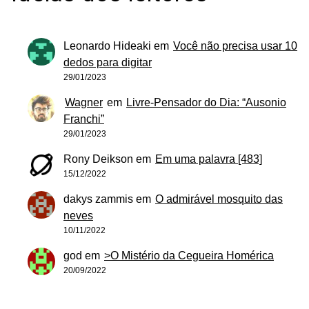
Leonardo Hideaki
em
Você não precisa usar 10
dedos para digitar
29/01/2023
Wagner
em
Livre-Pensador do Dia: “Ausonio
Franchi”
29/01/2023
Rony Deikson
em
Em uma palavra [483]
15/12/2022
dakys zammis
em
O admirável mosquito das
neves
10/11/2022
god
em
>O Mistério da Cegueira Homérica
20/09/2022