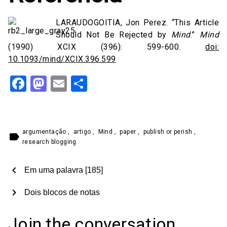
LARAUDOGOITIA, Jon Perez. “This Article
Should Not Be Rejected by
Mind
.”
Mind
(1990) XCIX (396): 599-600.
doi:
10.1093/mind/XCIX.396.599
Facebook
Mastodon
Email
Share
argumentação
,
artigo
,
Mind
,
paper
,
publish or perish
,
label
research blogging
chevron_left
Em uma palavra [185]
chevron_right
Dois blocos de notas
Join the conversation