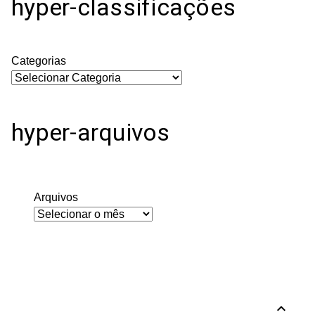
hyper-classificações
Categorias
hyper-arquivos
Arquivos
expand_less