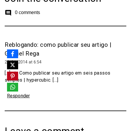
comment
0 comments
Reblogando: como publicar seu artigo |
Gabriel Rega
29/01/2014 at 6:54
[…] via Como publicar seu artigo em seis passos
simples | hypercubic. […]
Responder
Leave a comment