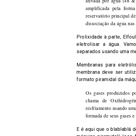
ativada por água (48 &
amplificada pela form
reservatório principal d
dissociação da água nas 
Prolixidade à parte, Elfo
eletrolisar a água. Va
separados usando uma mem
Membranas para eletróli
membrana deve ser utiliz
formato piramidal da máqu
Os gases produzidos po
chama de Oxihidrogên
resfriamento usando uma
formada de seus gases e 
E é aqui que o blablablá