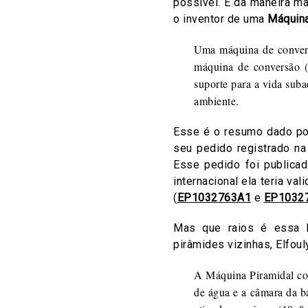
possível. E da maneira m
o inventor de uma
Máquina
Uma máquina de conversã
máquina de conversão (
suporte para a vida sub
ambiente.
Esse é o resumo dado por
seu pedido registrado na
Esse pedido foi public
internacional ela teria va
(
EP1032763A1
e
EP1032
Mas que raios é essa M
pirâmides vizinhas, Elfoul
A Máquina Piramidal con
de água e a câmara da b