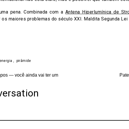
 uma pena. Combinada com a
Antena Hiperlumínica de St
er os maiores problemas do século XXI. Maldita Segunda Le
on
are
energia
,
pirâmide
pos — você ainda vai ter um
Pate
versation