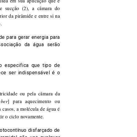
guida em sua aplicação que é
 e sucção (2), a câmara do
rior da pirâmide e entre si na
.
de para gerar energia para
ssociação da água serão
o especifica que tipo de
ece ser indispensável é o
:
tricidade ou pela câmara da
mber
] para aquecimento ou
s casos, a molécula de água é
tir o ciclo novamente.
otocontínuo disfarçado de