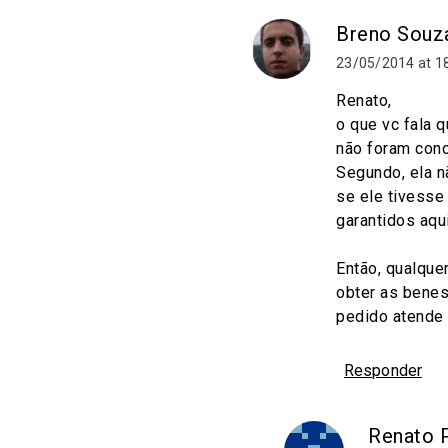
Breno Souz
23/05/2014 at 1
Renato,
o que vc fala 
não foram conce
Segundo, ela nã
se ele tivesse 
garantidos aqu
Então, qualque
obter as benes
pedido atende o
Responder
Renato P