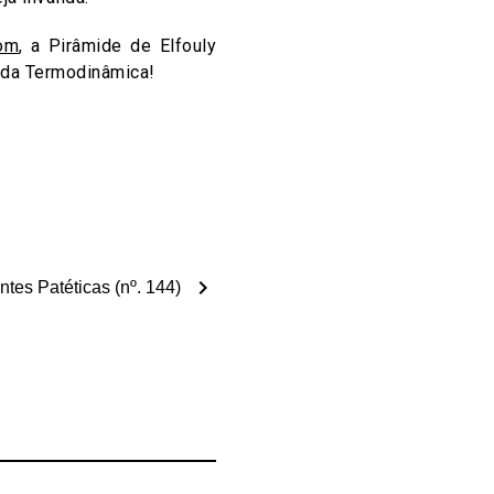
rom
, a Pirâmide de Elfouly
i da Termodinâmica!
chevron_right
ntes Patéticas (nº. 144)