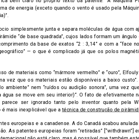
fica bem claro no próprio texto da patente: “A Máquina P
erna de energia (exceto quando o vento é usado pela Máquin
a)”.
pcio simplesmente junta e separa moléculas de água com aj
pirâmide “de base quadrada”, cujos lados formam um ângulo
 comprimento da base de exatos “2 : 3,14” e com a “face no
eográfico” — o que é complicado já que os polos magnét
so de materiais como “mármore vermelho” e “ouro”, Elfouly 
ma vez que os materiais estão disponíveis a baixo custo”.
do ambiente” nem “ruídos ou audição sonora”, uma vez qu
 água se move em seu interior)”. O fato de efetivamente n
 parece ser ignorado tanto pelo inventor quanto pela W
 é mais inexplicável que a
técnica de construção de pirâmi
entes europeias e a canadense. A do Canadá acabou anulad
ão. As patentes europeias foram “retiradas” [“withdrawn”]
ternacional não está claro, mas é possível que também estej