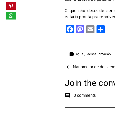
O que não deixa de ser
estaria pronta pra resolv
Facebook
Mastod
Email
Sh
label
água
,
dessalinização
,
chevron_left
Nanomotor de dois tem
Join the con
comment
0 comments