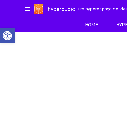
menu
hypercubic
um hyperespaço de ide
HOME
HYPE
Abrir a barra de ferramentas