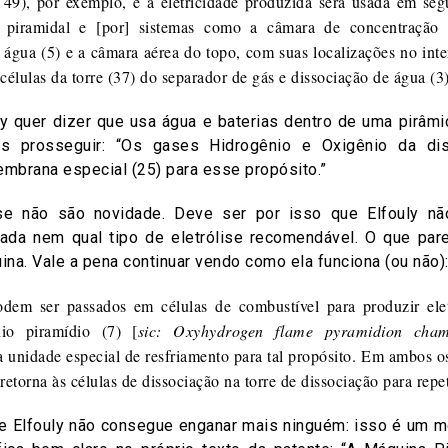
 49), por exemplo, e a eletricidade produzida será usada em se
a piramidal e [por] sistemas como a câmara de concentração
e água (5) e a câmara aérea do topo, com suas localizações no inte
células da torre (37) do separador de gás e dissociação de água (3)
uly quer dizer que usa água e baterias dentro de uma pirâmi
mos prosseguir: “Os gases Hidrogênio e Oxigênio da di
brana especial (25) para esse propósito.”
se não são novidade. Deve ser por isso que Elfouly nã
ada nem qual tipo de eletrólise recomendável. O que par
ina. Vale a pena continuar vendo como ela funciona (ou não)
dem ser passados em células de combustível para produzir ele
io piramídio (7) [
sic: Oxyhydrogen flame pyramidion cha
 unidade especial de resfriamento para tal propósito. Em ambos o
retorna às células de dissociação na torre de dissociação para repe
 de Elfouly não consegue enganar mais ninguém: isso é um m