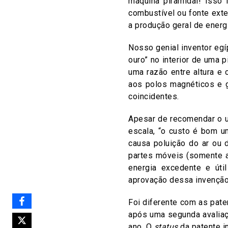
máquina piramidal! Isso 
combustível ou fonte ext
a produção geral de energi
Nosso genial inventor egí
ouro” no interior de uma 
uma razão entre altura e
aos polos magnéticos e g
coincidentes.
Apesar de recomendar o u
escala, “o custo é bom u
causa poluição do ar ou 
partes móveis (somente a
energia excedente e útil
aprovação dessa invenção
Foi diferente com as pat
após uma segunda avaliaç
ano. O
status
da patente in