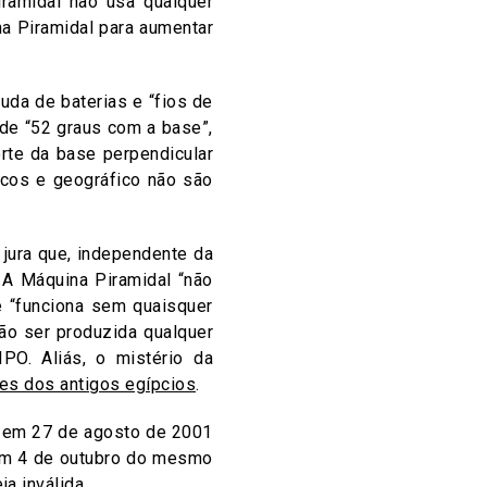
iramidal não usa qualquer
a Piramidal para aumentar
uda de baterias e “fios de
 de “52 graus com a base”,
rte da base perpendicular
icos e geográfico não são
jura que, independente da
 A Máquina Piramidal “não
e “funciona sem quaisquer
ão ser produzida qualquer
IPO. Aliás, o mistério da
des dos antigos egípcios
.
a em 27 de agosto de 2001
 em 4 de outubro do mesmo
a inválida.