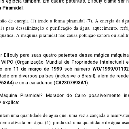
ais egípcia também. Em quatro patentes, Elfouly clama ser
 Piramidal
,
o de energia (1) tendo a forma piramidal (7). A energia da água
1) para dessalinização e purificação da água, aquecimento, ref
aquática. A máquina piramidal não causa poluição sonora ou audit
 Elfouly para suas quatro patentes dessa mágica máquina-
 WIPO (Organização Mundial de Propriedade Intelectual)
ado em
11 de março de 1999
sob número
WO/1999/01192
lidade em diversos países (inclusive o Brasil), além de ren
763A4
) e uma canadense (
CA2307893A1
).
áquina Piramidal? Morador do Cairo possivelmente ins
y explica:
tém uma quantidade de água que, uma vez alcançada o reservatóri
ateria ativada por água (4), produzirá uma quantidade de água us