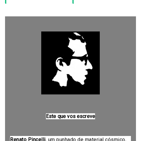
Este que vos escreve
Renato Pincelli
, um punhado de material cósmico,