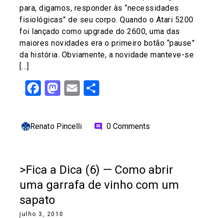
para, digamos, responder às “necessidades
fisiológicas” de seu corpo. Quando o Atari 5200
foi lançado como upgrade do 2600, uma das
maiores novidades era o primeiro botão “pause”
da história. Obviamente, a novidade manteve-se
[…]
Facebook
Mastodon
Email
Share
Renato Pincelli
0 Comments
comment
>Fica a Dica (6) — Como abrir
uma garrafa de vinho com um
sapato
julho 3, 2010