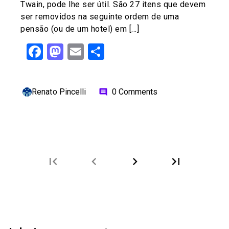
Twain, pode lhe ser útil. São 27 itens que devem
ser removidos na seguinte ordem de uma
pensão (ou de um hotel) em […]
Facebook
Mastodon
Email
Share
Renato Pincelli
0 Comments
comment
first_page
chevron_left
chevron_right
last_page