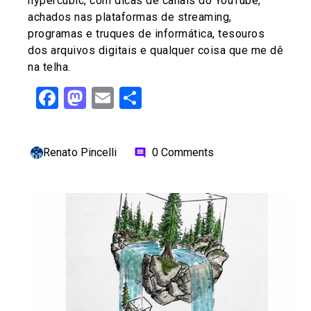
hypercubic, com dicas de canais do YouTube,
achados nas plataformas de streaming,
programas e truques de informática, tesouros
dos arquivos digitais e qualquer coisa que me dê
na telha.
Facebook
Mastodon
Email
Share
Renato Pincelli
0 Comments
comment