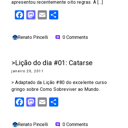
apresentou recentemente oito regras. A […]
Facebook
Mastodon
Email
Share
Renato Pincelli
0 Comments
comment
>Lição do dia #01: Catarse
janeiro 20, 2011
> Adaptado da Lição #80 do excelente curso
gringo sobre Como Sobreviver ao Mundo.
Facebook
Mastodon
Email
Share
Renato Pincelli
0 Comments
comment