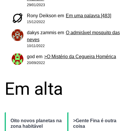
29/01/2023
Rony Deikson
em
Em uma palavra [483]
15/12/2022
dakys zammis
em
O admirável mosquito das
neves
10/11/2022
god
em
>O Mistério da Cegueira Homérica
20/09/2022
Em alta
Oito novos planetas na
>Gente Fina é outra
zona habitável
coisa