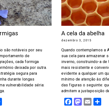
ormigas
A cela da abelha
dezembro 3, 2015
ão são notáveis por seu
Quando contemplamos a Ab
mportamento de
sua cela para armazenar 
rações, cada formiga
inverno, construindo-a de
ormônio deixada por outra.
mais resistente e conveni
tratégia segura para
evidente a qualquer um qu
inha durante longas
mínimo de atenção às dif
ma vulnerabilidade séria:
das figuras o seguinte: q
ga.
admitem a justaposição de
ok
odon
ail
Share
Facebook
Mastod
Emai
S