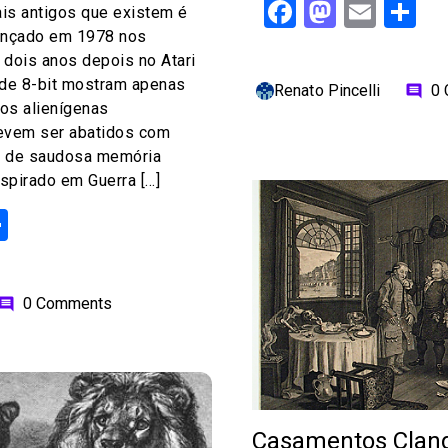
Facebook
Mastod
Emai
S
is antigos que existem é
ançado em 1978 nos
 dois anos depois no Atari
 de 8-bit mostram apenas
Renato Pincelli
0
comment
os alienígenas
evem ser abatidos com
go de saudosa memória
nspirado em Guerra […]
ok
odon
ail
Share
0 Comments
omment
Casamentos Cland