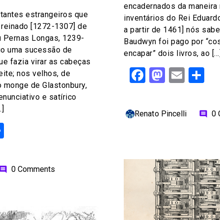
encadernados da maneira 
itantes estrangeiros que
inventários do Rei Eduard
 reinado [1272-1307] de
a partir de 1461] nós sab
du Pernas Longas, 1239-
Baudwyn foi pago por “cost
go uma sucessão de
encapar” dois livros, ao […
ue fazia virar as cabeças
Facebook
Mastod
Emai
S
eite; nos velhos, de
o monge de Glastonbury,
nunciativo e satírico
…]
Renato Pincelli
0
comment
ok
odon
ail
Share
0 Comments
omment