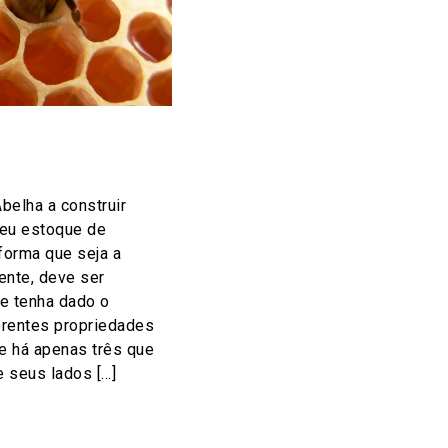
elha a construir
seu estoque de
 forma que seja a
ente, deve ser
e tenha dado o
erentes propriedades
ue há apenas três que
 seus lados […]
on
l
hare