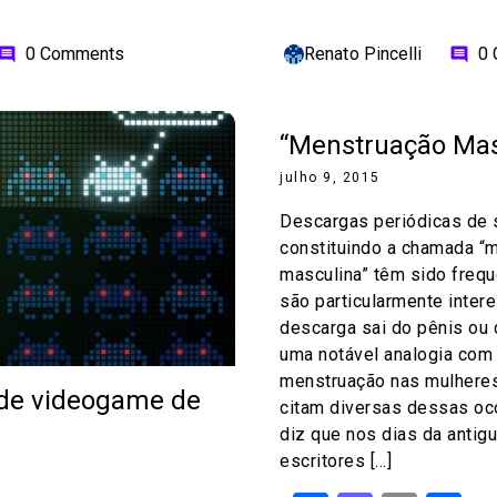
0 Comments
Renato Pincelli
0
omment
comment
“Menstruação Mas
julho 9, 2015
Descargas periódicas de
constituindo a chamada “
masculina” têm sido freq
são particularmente inter
descarga sai do pênis ou 
uma notável analogia com 
menstruação nas mulheres
de videogame de
citam diversas dessas oc
diz que nos dias da antig
escritores […]