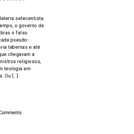
aterra setecentista.
tempo, o governo de
bras o falso
 cada pseudo-
via tabernas e até
 que chegavam a
nistros religiosos,
m teologia em
. Ou […]
on
l
hare
 Comments