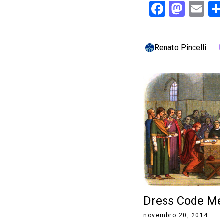
Facebo
Mast
Em
Renato Pincelli
c
Dress Code Me
novembro 20, 2014