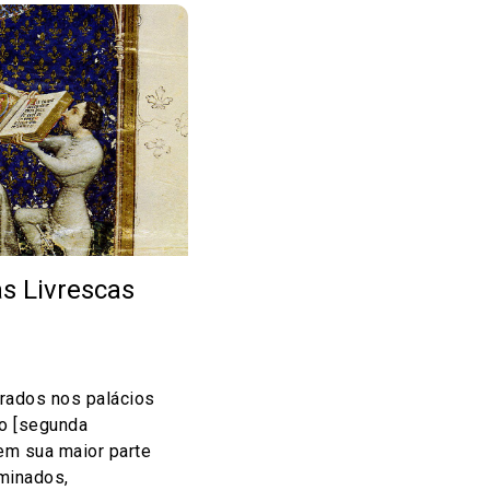
s Livrescas
trados nos palácios
o [segunda
em sua maior parte
minados,