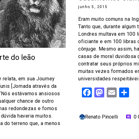
junho 5, 2015
Eram muito comuns na Ingl
Tanto que, durante algum 
Londres multava em 100 li
oficiante e em 100 libras
cônjuge. Mesmo assim, ha
te do leão
casas de moral duvidosa
contratar seus próprios mi
muitas vezes formados e
 relata, em sua Journey
universidades respeitáveis
Tunis [Jornada através da
Facebook
Mastod
Emai
S
— “Nós estávamos ansiosos
ualquer chance de outro
 nas redondezas e fomos
dúvida haveria muitos.
Renato Pincelli
0
comment
za do terreno que, a menos