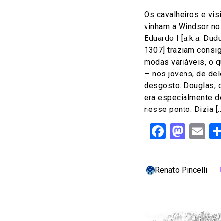
Os cavalheiros e vis
vinham a Windsor no
Eduardo I [a.k.a. Du
1307] traziam consi
modas variáveis, o q
— nos jovens, de del
desgosto. Douglas, 
era especialmente de
nesse ponto. Dizia [
Facebo
Mast
Em
Renato Pincelli
c