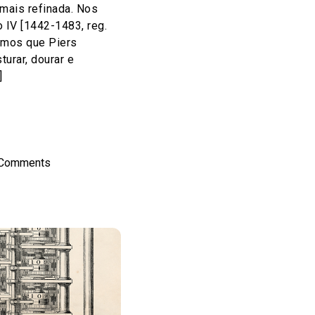
mais refinada. Nos
o IV [1442-1483, reg.
emos que Piers
urar, dourar e
]
on
l
hare
 Comments