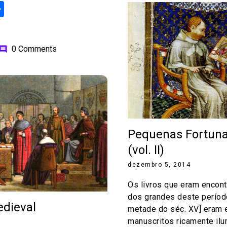
ok
odon
ail
Share
0 Comments
omment
Pequenas Fortuna
(vol. II)
dezembro 5, 2014
Os livros que eram encon
dos grandes deste períod
dieval
metade do séc. XV] eram 
manuscritos ricamente ilu