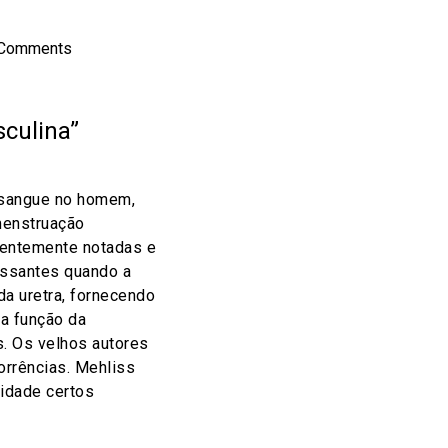
 Comments
culina”
 sangue no homem,
menstruação
uentemente notadas e
essantes quando a
da uretra, fornecendo
a função da
. Os velhos autores
orrências. Mehliss
uidade certos