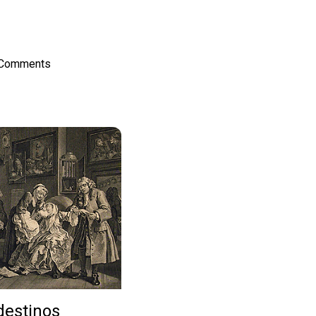
on
l
hare
 Comments
estinos