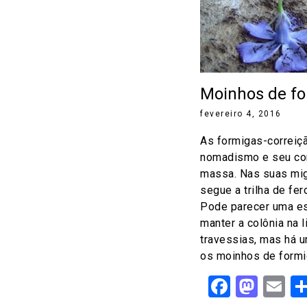
Moinhos de f
fevereiro 4, 2016
As formigas-correiç
nomadismo e seu co
massa. Nas suas mig
segue a trilha de fer
Pode parecer uma es
manter a colônia na l
travessias, mas há u
os moinhos de formi
Facebo
Mast
Em