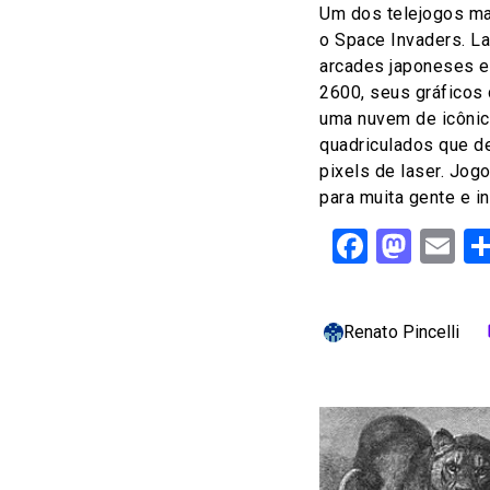
Um dos telejogos ma
o Space Invaders. L
arcades japoneses e
2600, seus gráficos
uma nuvem de icônic
quadriculados que d
pixels de laser. Jo
para muita gente e i
Facebo
Mast
Em
Renato Pincelli
c