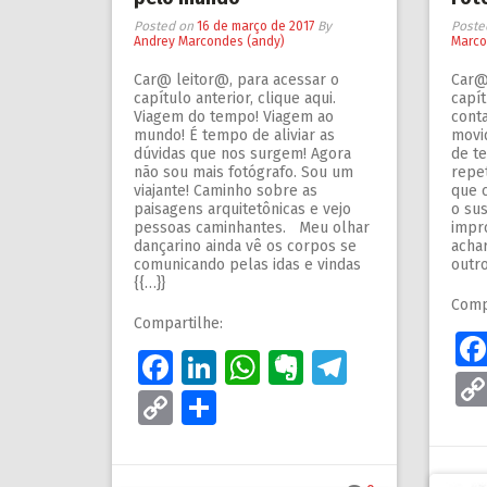
Posted on
16 de março de 2017
By
Poste
Andrey Marcondes (andy)
Marco
Car@ leitor@, para acessar o
Car@
capítulo anterior, clique aqui.
capít
Viagem do tempo! Viagem ao
cont
mundo! É tempo de aliviar as
movi
dúvidas que nos surgem! Agora
de t
não sou mais fotógrafo. Sou um
repe
viajante! Caminho sobre as
que 
paisagens arquitetônicas e vejo
o su
pessoas caminhantes. Meu olhar
impr
dançarino ainda vê os corpos se
achar
comunicando pelas idas e vindas
outro
{{…}}
Comp
Compartilhe:
Facebook
LinkedIn
WhatsApp
Evernote
Telegra
Copy
Share
Link