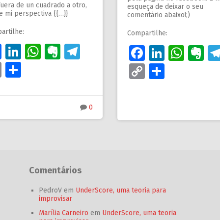
uera de un cuadrado a otro,
esqueça de deixar o seu
 mi perspectiva {{…}}
comentário abaixo!;)
artilhe:
Compartilhe:
Facebook
LinkedIn
WhatsApp
Evernote
Telegram
Facebook
LinkedI
What
Ev
m
Copy
Share
Copy
Share
Link
Link
0
Comentários
PedroV
em
UnderScore, uma teoria para
improvisar
Marília Carneiro
em
UnderScore, uma teoria