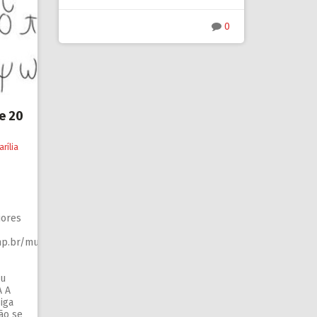
0
e 20
arília
les…
iores
p.br/mucina/category/series/hipoteses-
eu
A A
iga
ão se