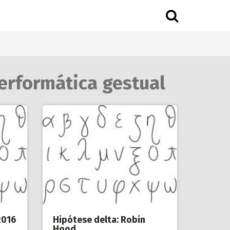
performática gestual
2016
Hipótese delta: Robin
Hood