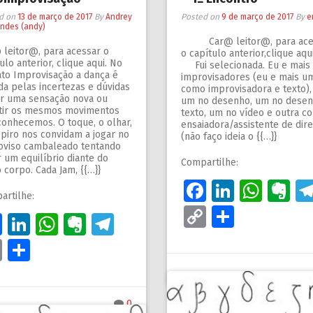
d on
13 de março de 2017
By
Andrey
Posted on
9 de março de 2017
By
e
ndes (andy)
Car@ leitor@, para ace
 leitor@, para acessar o
o capítulo anterior,clique 
ulo anterior, clique aqui. No
Fui selecionada. Eu e mais
ato Improvisação a dança é
improvisadores (eu e mais u
da pelas incertezas e dúvidas
como improvisadora e texto),
er uma sensação nova ou
um no desenho, um no desen
tir os mesmos movimentos
texto, um no vídeo e outra c
conhecemos. O toque, o olhar,
ensaiadora/assistente de dir
spiro nos convidam a jogar no
(não faço ideia o {{…}}
oviso cambaleado tentando
 um equilíbrio diante do
Compartilhe:
 corpo. Cada Jam, {{…}}
Facebook
LinkedI
What
Ev
artilhe:
Copy
Share
Facebook
LinkedIn
WhatsApp
Evernote
Telegram
m
Link
Copy
Share
Link
0