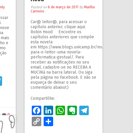
mly
Posted on
6 de março de 2017
By
Marília
Carneiro
ssar
Car@ leitor@, para acessar o
aqui.
capítulo anterior, clique aqui.
 nove
Robin Hood Encontre os
ma
capítulos anteriores que compõe
 mais
esta novela
ho e
em https://www.blogs.unicamp.br/mucina/category/s
omo
para-o-leitor-uma-novela-
eção
performatica-gestual/. Para
receber as notificações no seu
email, cadastre-se no RECEBA A
MUCíNá na barra lateral. Ou siga
pela página no Facebook. E não se
n
sApp
ernote
Telegram
esqueça de deixar o seu
comentário abaixo!;)
Compartilhe:
Facebook
LinkedIn
WhatsApp
Evernote
Telegram
0
Copy
Share
Link