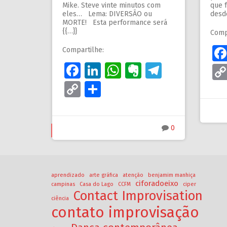
Mike. Steve vinte minutos com
que f
eles… Lema: DIVERSÃO ou
desde
MORTE! Esta performance será
{{…}}
Comp
Compartilhe:
Facebook
LinkedIn
WhatsApp
Evernote
Telegra
Copy
Share
Link
0
OLDER POSTS
aprendizado
arte gráfica
atenção
benjamim manhiça
ciforadoeixo
campinas
Casa do Lago
CCFM
ciper
Contact Improvisation
ciência
contato improvisação