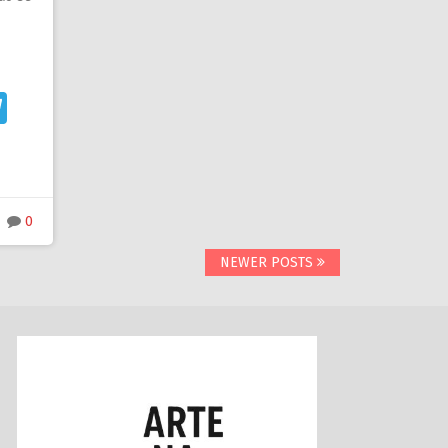
n
sApp
ernote
Telegram
0
NEWER POSTS