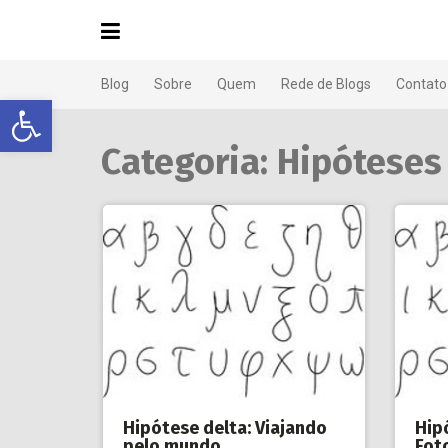
Blog
Sobre
Quem
Rede de Blogs
Contato
Abrir a barra de ferramentas
Categoria:
Hipóteses 
Hipótese delta: Viajando
Hip
pelo mundo
Fot