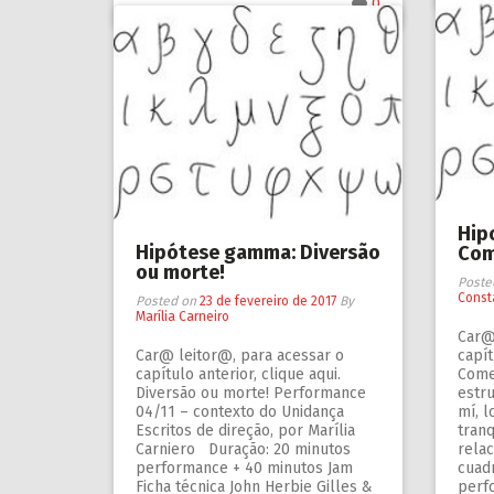
0
Hip
Hipótese gamma: Diversão
Com
ou morte!
Poste
Const
Posted on
23 de fevereiro de 2017
By
Marília Carneiro
Car@
Car@ leitor@, para acessar o
capít
capítulo anterior, clique aqui.
Come
Diversão ou morte! Performance
estru
04/11 – contexto do Unidança
mí, 
Escritos de direção, por Marília
tranq
Carniero Duração: 20 minutos
rela
performance + 40 minutos Jam
cuadr
Ficha técnica John Herbie Gilles &
perf