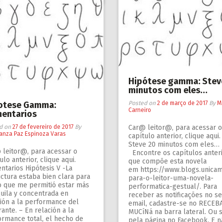
Hipótese gamma: Stev
minutos com eles…
otese Gamma:
Posted on
2 de março de 2017
By
M
Carneiro
entarios
d on
27 de fevereiro de 2017
By
Car@ leitor@, para acessar o
anza Paz Espinoza Varas
capítulo anterior, clique aqui.
Steve 20 minutos com e
 leitor@, para acessar o
Encontre os capítulos anter
ulo anterior, clique aqui.
que compõe esta novela
ntarios Hipótesis V -La
em https://www.blogs.unicam
ctura estaba bien clara para
para-o-leitor-uma-novela-
lo que me permitió estar más
performatica-gestual/. Para
uila y concentrada en
receber as notificações no s
ción a la performance del
email, cadastre-se no RECEB
ante. – En relación a la
MUCíNá na barra lateral. Ou s
ormance total, el hecho de
pela página no Facebook. E n