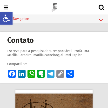
Abrir a barra de ferramentas
Main Navigation
Blog
Sobre
Contato
Quem
Escreva para a pesquisadora responsável, Profa. Dra.
Rede de Blogs
Marília Carneiro: marilia.carneiro@alumni.usp.br
Contato
Compartilhe:
Facebook
LinkedIn
WhatsApp
Evernote
Telegram
Copy
Share
Link