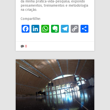
da minha prática-vida-pesquisa, expondo
pensamentos, treinamentos e metodologia
na criação.
Compartilhe:
Facebook
LinkedIn
WhatsApp
Evernote
Telegram
Copy
Share
Link
0