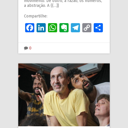
movimento. De outro, a razão, os números,
a abstração. A {{…}}
Compartilhe:
Facebook
LinkedIn
WhatsApp
Evernote
Telegram
Copy
Share
Link
0