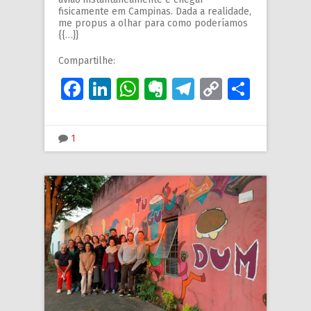
fisicamente em Campinas. Dada a realidade,
me propus a olhar para como poderíamos
{{…}}
Compartilhe:
Facebook
LinkedIn
WhatsApp
Evernote
Telegram
Copy
Share
Link
1