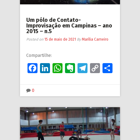
Um pólo de Contato-
Improvisação em Campinas – ano
2015 – n.5
Posted on
15 de maio de 2021
By
Marília Carneiro
Compartilhe:
Facebook
LinkedIn
WhatsApp
Evernote
Telegram
Copy
Share
Link
0