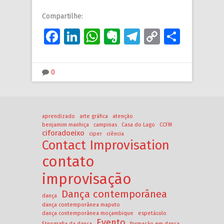
Compartilhe:
Facebook
LinkedIn
WhatsApp
Evernote
Telegram
Copy
Share
Link
0
aprendizado
arte gráfica
atenção
benjamim manhiça
campinas
Casa do Lago
CCFM
ciforadoeixo
ciper
ciência
Contact Improvisation
contato
improvisação
Dança contemporânea
dança
dança contemporânea maputo
dança contemporânea moçambique
espetáculo
Evento
Etnografia da dança
formação em dança