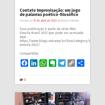
Contato Improvisação: um jogo
de palavras poético-filosófico
Posted on
15 de abril de 2023
By
Bruno Garrote
Essa publicação é parte da série Mini
Eimcila Brasil 2022 que pode ser acessada
aqui:
https://www.blogs.unicamp.br/kina/category/series/min
eimcila-2022/
Compartilhe:
Facebook
LinkedIn
WhatsApp
Evernote
Telegram
Copy
Share
Link
0