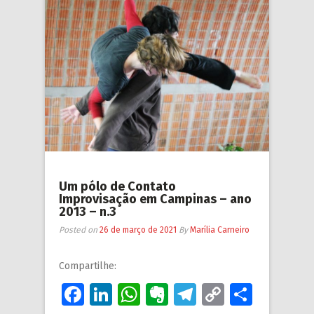
Um pólo de Contato
Improvisação em Campinas – ano
2013 – n.3
Posted on
26 de março de 2021
By
Marília Carneiro
Compartilhe:
Facebook
LinkedIn
WhatsApp
Evernote
Telegram
Copy
Share