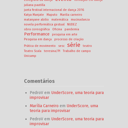
juliana pautilla
junta festival internacional de dança 2016
Katya Manjate
Maputo
Marilia carneiro
matanyane abilio
matemática
mucinadanza
novela performática gestual
NUDEZ
obra coreográfica
Oficina
pandemia
Performance
pesquisa em arte
Pesquisa em dança
processo de criação
série
Prática de movimento
sesc
teatro
Teatro Scala
teresina/PI
Trabalho de campo
Unicamp
Comentários
PedroV
em
UnderScore, uma teoria para
improvisar
Marília Carneiro
em
UnderScore, uma
teoria para improvisar
PedroV
em
UnderScore, uma teoria para
improvisar