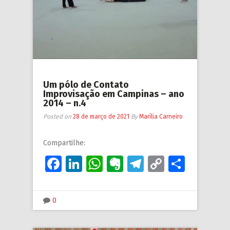
Um pólo de Contato
Improvisação em Campinas – ano
2014 – n.4
Posted on
28 de março de 2021
By
Marília Carneiro
Compartilhe:
Facebook
LinkedIn
WhatsApp
Evernote
Telegram
Copy
Share
Link
0