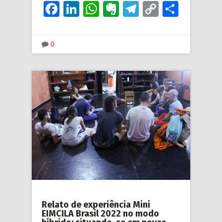
Facebook
LinkedIn
WhatsApp
Evernote
Telegram
Copy
Share
Link
0
Relato de experiência Mini
EIMCILA Brasil 2022 no modo