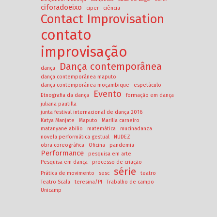
ciforadoeixo
ciper
ciência
Contact Improvisation
contato
improvisação
Dança contemporânea
dança
dança contemporânea maputo
dança contemporânea moçambique
espetáculo
Evento
Etnografia da dança
formação em dança
juliana pautilla
junta festival internacional de dança 2016
Katya Manjate
Maputo
Marilia carneiro
matanyane abilio
matemática
mucinadanza
novela performática gestual
NUDEZ
obra coreográfica
Oficina
pandemia
Performance
pesquisa em arte
Pesquisa em dança
processo de criação
série
Prática de movimento
sesc
teatro
Teatro Scala
teresina/PI
Trabalho de campo
Unicamp