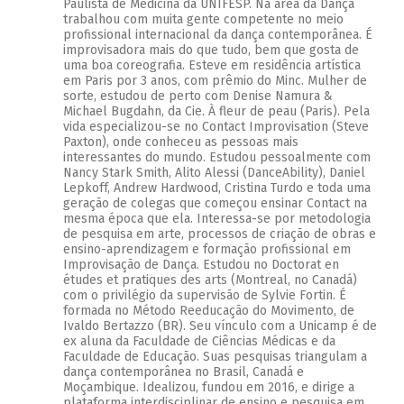
Paulista de Medicina da UNIFESP. Na área da Dança
trabalhou com muita gente competente no meio
profissional internacional da dança contemporânea. É
improvisadora mais do que tudo, bem que gosta de
uma boa coreografia. Esteve em residência artística
em Paris por 3 anos, com prêmio do Minc. Mulher de
sorte, estudou de perto com Denise Namura &
Michael Bugdahn, da Cie. À fleur de peau (Paris). Pela
vida especializou-se no Contact Improvisation (Steve
Paxton), onde conheceu as pessoas mais
interessantes do mundo. Estudou pessoalmente com
Nancy Stark Smith, Alito Alessi (DanceAbility), Daniel
Lepkoff, Andrew Hardwood, Cristina Turdo e toda uma
geração de colegas que começou ensinar Contact na
mesma época que ela. Interessa-se por metodologia
de pesquisa em arte, processos de criação de obras e
ensino-aprendizagem e formação profissional em
Improvisação de Dança. Estudou no Doctorat en
études et pratiques des arts (Montreal, no Canadá)
com o privilégio da supervisão de Sylvie Fortin. É
formada no Método Reeducação do Movimento, de
Ivaldo Bertazzo (BR). Seu vínculo com a Unicamp é de
ex aluna da Faculdade de Ciências Médicas e da
Faculdade de Educação. Suas pesquisas triangulam a
dança contemporânea no Brasil, Canadá e
Moçambique. Idealizou, fundou em 2016, e dirige a
plataforma interdisciplinar de ensino e pesquisa em