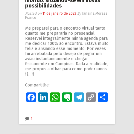
híbrido: situando-se em novas
possibilidades
Posted on
11 de janeiro de 2023
By
Janaína Moraes
Franco
Me preparei para o encontro virtual tanto
quanto me prepararia no presencial.
Reservei integralmente minha agenda para
me dedicar 100% ao encontro. Estava muito
feliz e ansiando esse momento. Por vezes
fui arrebatada pelo desejo de pegar um
avião instantaneamente e chegar
fisicamente em Campinas. Dada a realidade,
me propus a olhar para como poderíamos
{{…}}
Compartilhe:
Facebook
LinkedIn
WhatsApp
Evernote
Telegram
Copy
Share
Link
1