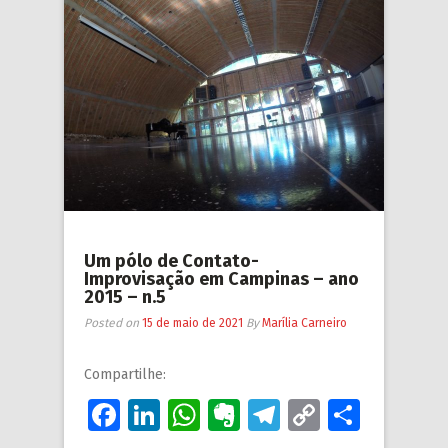
Um pólo de Contato-
Improvisação em Campinas – ano
2015 – n.5
Posted on
15 de maio de 2021
By
Marília Carneiro
Compartilhe:
Facebook
LinkedIn
WhatsApp
Evernote
Telegram
Copy
Share
Link