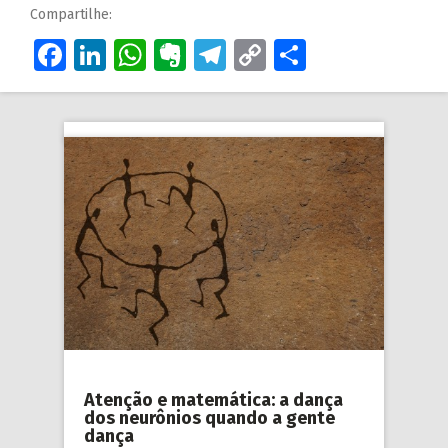
Compartilhe:
Facebook
LinkedIn
WhatsApp
Evernote
Telegram
Copy
Share
Link
Atenção e matemática: a dança
dos neurônios quando a gente
dança