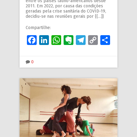
entre os países latino-americanos desde
2011. Em 2022, por causa das condições
geradas pela crise sanitária do COVID-19,
decidiu-se nas reuniões gerais por {{…}}
Compartilhe:
Facebook
LinkedIn
WhatsApp
Evernote
Telegram
Copy
Share
Link
0