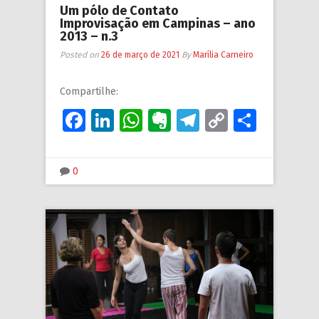
Um pólo de Contato
Improvisação em Campinas – ano
2013 – n.3
Posted on
26 de março de 2021
By
Marília Carneiro
Compartilhe:
Facebook
LinkedIn
WhatsApp
Evernote
Telegram
Copy
Share
Link
0