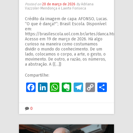
Posted on
20 de março de 2026
By
Adriana
Vazzoler-Mendonça e Laerte Fonseca
Crédito da imagem de capa: AFONSO, Lucas.
“O que é dança?”; Brasil Escola. Disponível
em:
https://brasilescola.uol.com.br/artes/danca.htm.
Acesso em 19 de março de 2026. Há algo
curioso na maneira como costumamos
dividir o mundo do conhecimento. De um
lado, colocamos o corpo, a arte, o gesto, o
movimento. De outro, a razão, os números,
a abstração. A {{…}}
Compartilhe:
Facebook
LinkedIn
WhatsApp
Evernote
Telegram
Copy
Share
Link
0