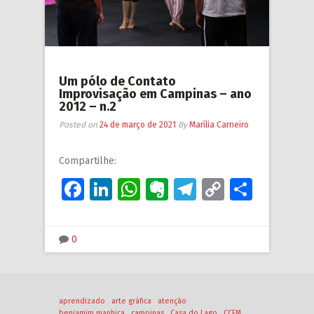
Um pólo de Contato
Improvisação em Campinas – ano
2012 – n.2
Posted on
24 de março de 2021
By
Marília Carneiro
Compartilhe:
Facebook
LinkedIn
WhatsApp
Evernote
Telegram
Copy
Share
Link
0
aprendizado
arte gráfica
atenção
benjamim manhiça
campinas
Casa do Lago
CCFM