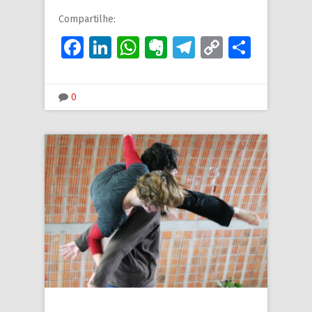
Compartilhe:
Facebook
LinkedIn
WhatsApp
Evernote
Telegram
Copy
Share
Link
0