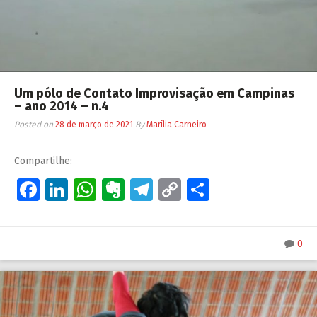
Um pólo de Contato Improvisação em Campinas
– ano 2014 – n.4
Posted on
28 de março de 2021
By
Marília Carneiro
Compartilhe:
Facebook
LinkedIn
WhatsApp
Evernote
Telegram
Copy
Share
Link
0