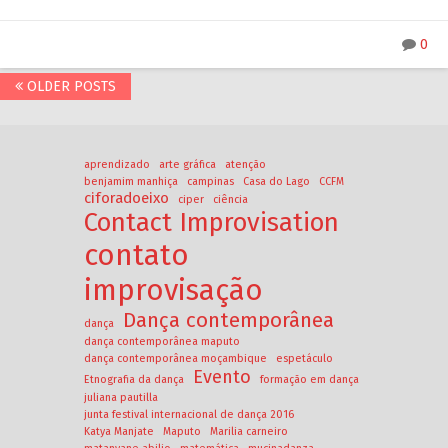
Link
0
OLDER POSTS
aprendizado
arte gráfica
atenção
benjamim manhiça
campinas
Casa do Lago
CCFM
ciforadoeixo
ciper
ciência
Contact Improvisation
contato
improvisação
Dança contemporânea
dança
dança contemporânea maputo
dança contemporânea moçambique
espetáculo
Evento
Etnografia da dança
formação em dança
juliana pautilla
junta festival internacional de dança 2016
Katya Manjate
Maputo
Marilia carneiro