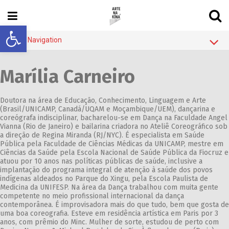
Abrir a barra de ferramentas
Main Navigation
Blog
Marília Carneiro
Sobre
Quem
Doutora na área de Educação, Conhecimento, Linguagem e Arte
(Brasil/UNICAMP, Canadá/UQAM e Moçambique/UEM), dançarina e
Rede de Blogs
coreógrafa indisciplinar, bacharelou-se em Dança na Faculdade Angel
Vianna (Rio de Janeiro) e bailarina criadora no Ateliê Coreográfico sob
Contato
a direção de Regina Miranda (RJ/NYC). É especialista em Saúde
Pública pela Faculdade de Ciências Médicas da UNICAMP, mestre em
Ciências da Saúde pela Escola Nacional de Saúde Pública da Fiocruz e
atuou por 10 anos nas políticas públicas de saúde, inclusive a
implantação do programa integral de atenção à saúde dos povos
indígenas aldeados no Parque do Xingu, pela Escola Paulista de
Medicina da UNIFESP. Na área da Dança trabalhou com muita gente
competente no meio profissional internacional da dança
contemporânea. É improvisadora mais do que tudo, bem que gosta de
uma boa coreografia. Esteve em residência artística em Paris por 3
anos, com prêmio do Minc. Mulher de sorte, estudou de perto com