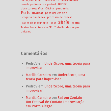
matanyane abilio
matemática
mucinadanza
novela performática gestual
NUDEZ
obra coreográfica
Oficina
pandemia
Performance
pesquisa em arte
Pesquisa em dança
processo de criação
série
Prática de movimento
sesc
teatro
Teatro Scala
teresina/PI
Trabalho de campo
Unicamp
Comentários
PedroV
em
UnderScore, uma teoria para
improvisar
Marília Carneiro
em
UnderScore, uma
teoria para improvisar
PedroV
em
UnderScore, uma teoria para
improvisar
Marília Carneiro
em
Sul em Contato –
Um Festival de Contato Improvisação
em Porto Alegre