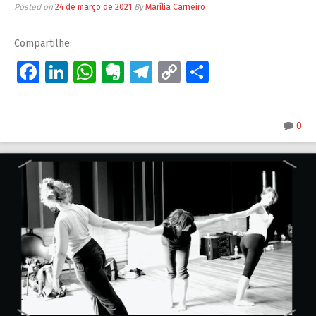
Posted on
24 de março de 2021
By
Marília Carneiro
Compartilhe:
Facebook
LinkedIn
WhatsApp
Evernote
Telegram
Copy
Share
Link
0