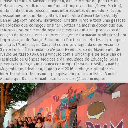
Denise Namura & Michael Bugdahn, da Cie. À fleur de peau (Paris).
Pela vida especializou-se no Contact Improvisation (Steve Paxton),
onde conheceu as pessoas mais interessantes do mundo. Estudou
pessoalmente com Nancy Stark Smith, Alito Alessi (DanceAbility),
Daniel Lepkoff, Andrew Hardwood, Cristina Turdo e toda uma geração
de colegas que começou ensinar Contact na mesma época que ela.
Interessa-se por metodologia de pesquisa em arte, processos de
criação de obras e ensino-aprendizagem e formação profissional em
Improvisação de Dança. Estudou no Doctorat en études et pratiques
des arts (Montreal, no Canadá) com o privilégio da supervisão de
Sylvie Fortin. É formada no Método Reeducação do Movimento, de
Ivaldo Bertazzo (BR). Seu vínculo com a Unicamp é de ex aluna da
Faculdade de Ciências Médicas e da Faculdade de Educação. Suas
pesquisas triangulam a dança contemporânea no Brasil, Canadá e
Moçambique. Idealizou, fundou em 2016, e dirige a plataforma
interdisciplinar de ensino e pesquisa em prática artística Mucíná -
Aquela que Dança. E-mail: marilia.carneiro@alumni.usp.br