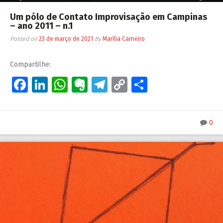
Um pólo de Contato Improvisação em Campinas
– ano 2011 – n.1
Posted on
23 de março de 2021
By
Marília Carneiro
Compartilhe:
Facebook
LinkedIn
WhatsApp
Evernote
Telegram
Copy
Share
Link
0