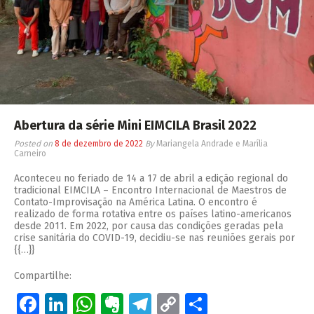
Abertura da série Mini EIMCILA Brasil 2022
Posted on
8 de dezembro de 2022
By
Mariangela Andrade e Marília
Carneiro
Aconteceu no feriado de 14 a 17 de abril a edição regional do
tradicional EIMCILA – Encontro Internacional de Maestros de
Contato-Improvisação na América Latina. O encontro é
realizado de forma rotativa entre os países latino-americanos
desde 2011. Em 2022, por causa das condições geradas pela
crise sanitária do COVID-19, decidiu-se nas reuniões gerais por
{{…}}
Compartilhe:
Facebook
LinkedIn
WhatsApp
Evernote
Telegram
Copy
Share