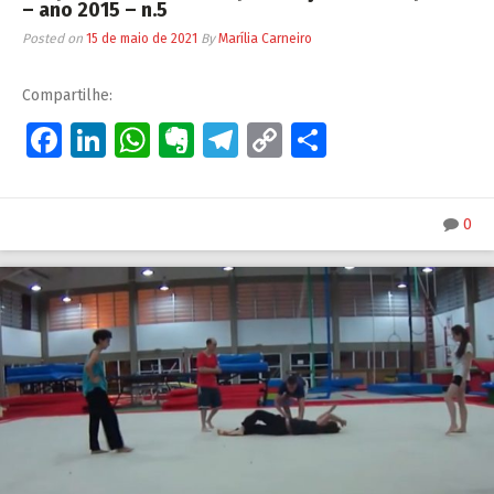
– ano 2015 – n.5
Posted on
15 de maio de 2021
By
Marília Carneiro
Compartilhe:
Facebook
LinkedIn
WhatsApp
Evernote
Telegram
Copy
Share
Link
0