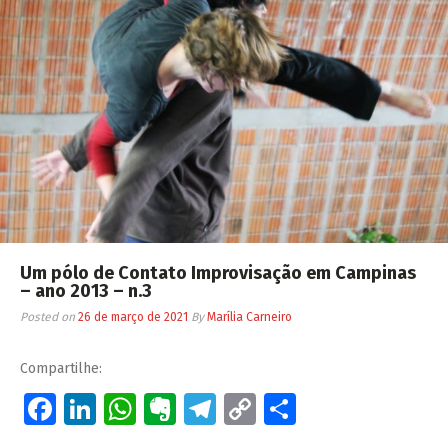
Um pólo de Contato Improvisação em Campinas
– ano 2013 – n.3
Posted on
26 de março de 2021
By
Marília Carneiro
Compartilhe:
Facebook
LinkedIn
WhatsApp
Evernote
Telegram
Copy
Share
Link