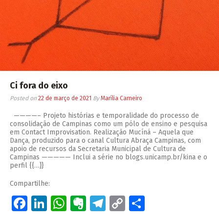
Ci fora do eixo
Posted on
22 de março de 2021
By
Marília Carneiro
————– Projeto histórias e temporalidade do processo de
consolidação de Campinas como um pólo de ensino e pesquisa
em Contact Improvisation. Realização Mucíná – Aquela que
Dança, produzido para o canal Cultura Abraça Campinas, com
apoio de recursos da Secretaria Municipal de Cultura de
Campinas ————— Inclui a série no blogs.unicamp.br/kina e o
perfil {{…}}
Compartilhe:
Facebook
LinkedIn
WhatsApp
Evernote
Telegram
Copy
Share