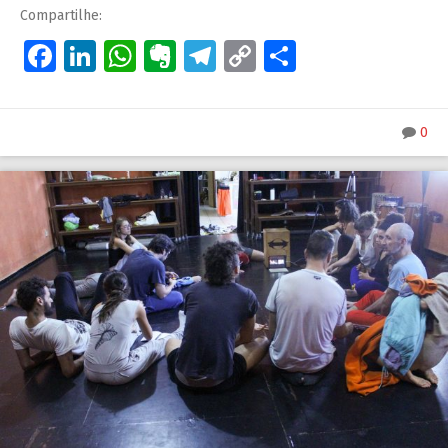
Compartilhe:
Facebook
LinkedIn
WhatsApp
Evernote
Telegram
Copy
Share
Link
0