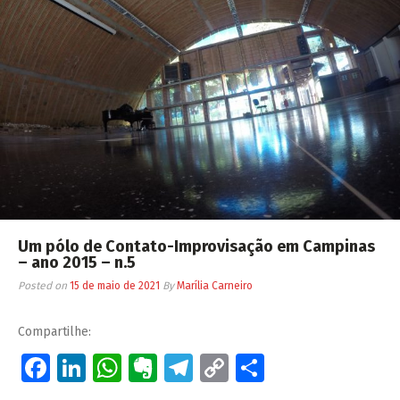
Um pólo de Contato-Improvisação em Campinas
– ano 2015 – n.5
Posted on
15 de maio de 2021
By
Marília Carneiro
Compartilhe:
Facebook
LinkedIn
WhatsApp
Evernote
Telegram
Copy
Share
Link