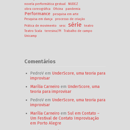
novela performática gestual
NUDEZ
obra coreográfica
Oficina
pandemia
Performance
pesquisa em arte
Pesquisa em dança
processo de criação
série
Prática de movimento
sesc
teatro
Teatro Scala
teresina/PI
Trabalho de campo
Unicamp
Comentários
PedroV
em
UnderScore, uma teoria para
improvisar
Marília Carneiro
em
UnderScore, uma
teoria para improvisar
PedroV
em
UnderScore, uma teoria para
improvisar
Marília Carneiro
em
Sul em Contato –
Um Festival de Contato Improvisação
em Porto Alegre