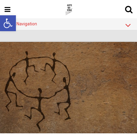
Abrir a barra de ferramentas
Main Navigation
Blog
Sobre
Quem
Rede de Blogs
Contato