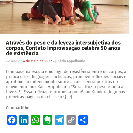
Através do peso e da leveza intersubjetiva dos
corpos, Contato Improvisação celebra 50 anos
de existência
Posted on
4 de maio de 2022
By
Kátia Appolinário
Com base na escuta e no jogo de resistência entre os corpos, a
prática cruza linguagens artísticas, promove reflexões sociais e
aprofunda o entendimento sobre a consciência por trás do
movimento por Kátia Appolinário “Será atroz o peso e bela a
leveza?” Essa reflexão é proposta por Milan Kundera logo nas
primeiras páginas do clássico {{…}}
Compartilhe:
Facebook
LinkedIn
WhatsApp
Evernote
Telegram
Copy
Share
Link