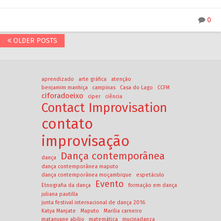
0
OLDER POSTS
aprendizado
arte gráfica
atenção
benjamim manhiça
campinas
Casa do Lago
CCFM
ciforadoeixo
ciper
ciência
Contact Improvisation
contato
improvisação
Dança contemporânea
dança
dança contemporânea maputo
dança contemporânea moçambique
espetáculo
Evento
Etnografia da dança
formação em dança
juliana pautilla
junta festival internacional de dança 2016
Katya Manjate
Maputo
Marilia carneiro
matanyane abilio
matemática
mucinadanza