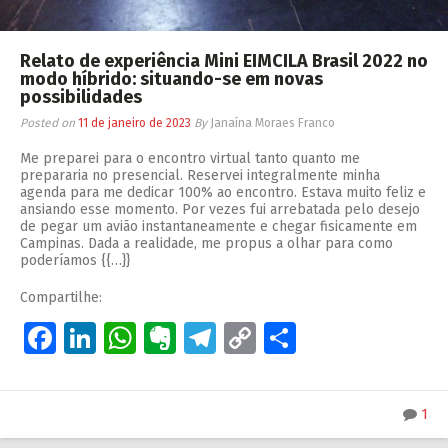
Relato de experiência Mini EIMCILA Brasil 2022 no
modo híbrido: situando-se em novas
possibilidades
Posted on
11 de janeiro de 2023
By
Janaína Moraes Franco
Me preparei para o encontro virtual tanto quanto me
prepararia no presencial. Reservei integralmente minha
agenda para me dedicar 100% ao encontro. Estava muito feliz e
ansiando esse momento. Por vezes fui arrebatada pelo desejo
de pegar um avião instantaneamente e chegar fisicamente em
Campinas. Dada a realidade, me propus a olhar para como
poderíamos {{…}}
Compartilhe:
Facebook
LinkedIn
WhatsApp
Evernote
Telegram
Copy
Share
Link
1