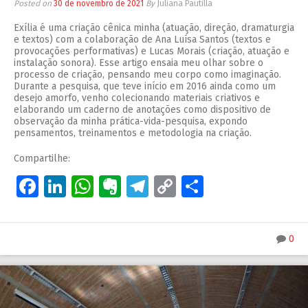
Posted on
30 de novembro de 2021
By
Juliana Pautilla
Exília é uma criação cênica minha (atuação, direção, dramaturgia
e textos) com a colaboração de Ana Luísa Santos (textos e
provocações performativas) e Lucas Morais (criação, atuação e
instalação sonora). Esse artigo ensaia meu olhar sobre o
processo de criação, pensando meu corpo como imaginação.
Durante a pesquisa, que teve início em 2016 ainda como um
desejo amorfo, venho colecionando materiais criativos e
elaborando um caderno de anotações como dispositivo de
observação da minha prática-vida-pesquisa, expondo
pensamentos, treinamentos e metodologia na criação.
Compartilhe:
Facebook
LinkedIn
WhatsApp
Evernote
Telegram
Copy
Share
Link
0