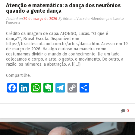
Atenção e matemática: a dança dos neurônios
quando a gente dança
Posted on
20 de março de 2026
By
Adriana Vazzoler-Mendonça e Laerte
Fonseca
Crédito da imagem de capa: AFONSO, Lucas. “O que é
dança?”; Brasil Escola. Disponível em:
https://brasilescola.uol.com.br/artes/danca.htm. Acesso em 19
de março de 2026. Há algo curioso na maneira como
costumamos dividir o mundo do conhecimento. De um lado,
colocamos o corpo, a arte, o gesto, o movimento. De outro, a
razão, os números, a abstração. A {{…}}
Compartilhe:
Facebook
LinkedIn
WhatsApp
Evernote
Telegram
Copy
Share
Link
0