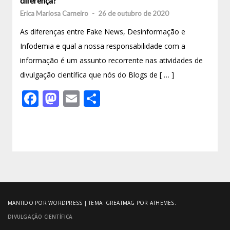
diferença?
Erica Mariosa Carneiro
-
26 de outubro de 2020
As diferenças entre Fake News, Desinformação e
Infodemia e qual a nossa responsabilidade com a
informação é um assunto recorrente nas atividades de
divulgação científica que nós do Blogs de [ … ]
Facebook
Mastodon
Email
Share
MANTIDO POR WORDPRESS
|
TEMA:
GREATMAG
POR ATHEMES.
DIVULGAÇÃO CIENTÍFICA