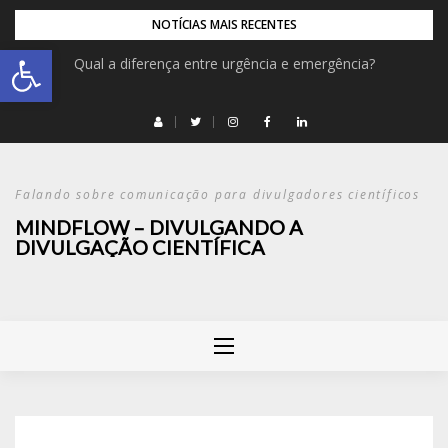
NOTÍCIAS MAIS RECENTES
Abrir a barra de ferramentas
Qual a diferença entre urgência e emergência?
Falando sobre comunicação para divulgadores científicos
MINDFLOW – DIVULGANDO A
DIVULGAÇÃO CIENTÍFICA