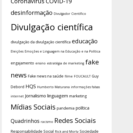
Coronavírus
COVID-19
desinformação
Divulgador Científico
Divulgação científica
educação
divulgação da divulgação científica
Eleições
Emoções e Linguagem na Educação e na Política
fake
engajamento
ensino
estratégia de marketing
news
Fake news na saúde
Guy
filme
FOUCAULT
HQS
Debord
Humberto Maturana
informações falsas
Jornalismo
linguagem
marketing
internet
Mídias Sociais
política
pandemia
Redes Sociais
Quadrinhos
racismo
Responsabilidade Social
Sociedade
Rick and Morty