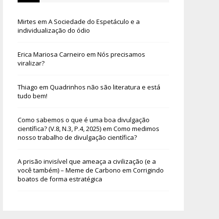
Mirtes
em
A Sociedade do Espetáculo e a
individualização do ódio
Erica Mariosa Carneiro
em
Nós precisamos
viralizar?
Thiago
em
Quadrinhos não são literatura e está
tudo bem!
Como sabemos o que é uma boa divulgação
científica? (V.8, N.3, P.4, 2025)
em
Como medimos
nosso trabalho de divulgação científica?
A prisão invisível que ameaça a civilização (e a
você também) – Meme de Carbono
em
Corrigindo
boatos de forma estratégica