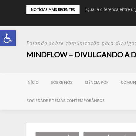
ne o que é confiável?
Qual a diferença entre u
NOTÍCIAS MAIS RECENTES
Abrir a barra de ferramentas
Falando sobre comunicação para divulgad
MINDFLOW – DIVULGANDO A D
INÍCIO
SOBRE NÓS
CIÊNCIA POP
COMUNI
SOCIEDADE E TEMAS CONTEMPORÂNEOS