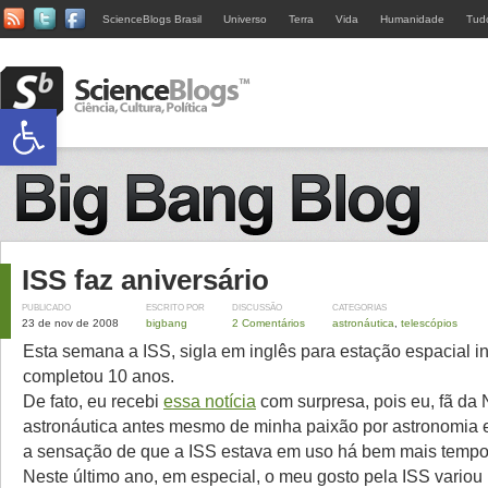
ScienceBlogs Brasil
Universo
Terra
Vida
Humanidade
Tud
Abrir a barra de ferramentas
ISS faz aniversário
PUBLICADO
ESCRITO POR
DISCUSSÃO
CATEGORIAS
23 de nov de 2008
bigbang
2 Comentários
astronáutica
,
telescópios
Esta semana a ISS, sigla em inglês para estação espacial in
completou 10 anos.
De fato, eu recebi
essa notícia
com surpresa, pois eu, fã da
astronáutica antes mesmo de minha paixão por astronomia e
a sensação de que a ISS estava em uso há bem mais tempo
Neste último ano, em especial, o meu gosto pela ISS variou 