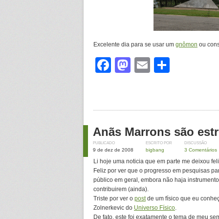
Excelente dia para se usar um
gnômon
ou const
Facebook
Mastodon
Email
Share
Anãs Marrons são estr
PUBLICADO
ESCRITO POR
DISCUSSÃO
9 de dez de 2008
bigbang
3 Comentários
Li hoje uma noticia que em parte me deixou fel
Feliz por ver que o progresso em pesquisas p
público em geral, embora não haja instrument
contribuirem (ainda).
Triste por ver o
post
de um físico que eu conheç
Zolnerkevic do
Universo Físico
.
De fato, este foi exatamente o tema de meu se