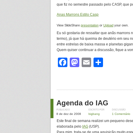
que fiz no semestre passado pelo CASP, que p
Anas Marrons Estilo Casp
View SlideShare
presentation
or
Upload
your own.
Eu só gostaria de ressaltar que anãs marrons n
termo), já que há queima de deutério em seu n
entre estrelas de baixa massa e planetas giga
Quem quiser continuar a discussão, fique a vo
Facebook
Mastodon
Email
Share
Agenda do IAG
PUBLICADO
ESCRITO POR
DISCUSSÃO
8 de dez de 2008
bigbang
1 Comentário
Este final de semana realizei um pequeno des
elaborada pelo
IAG
(USP).
Para mim, trata-se de uma aquisição muito espe