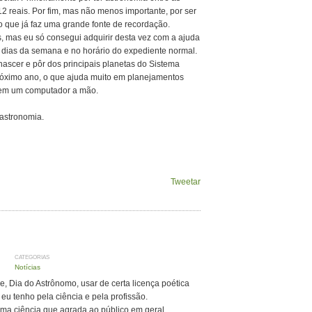
2 reais. Por fim, mas não menos importante, por ser
o que já faz uma grande fonte de recordação.
, mas eu só consegui adquirir desta vez com a ajuda
 dias da semana e no horário do expediente normal.
nascer e pôr dos principais planetas do Sistema
róximo ano, o que ajuda muito em planejamentos
 tem um computador a mão.
 astronomia.
Tweetar
CATEGORIAS
Notícias
, Dia do Astrônomo, usar de certa licença poética
eu tenho pela ciência e pela profissão.
uma ciência que agrada ao público em geral,