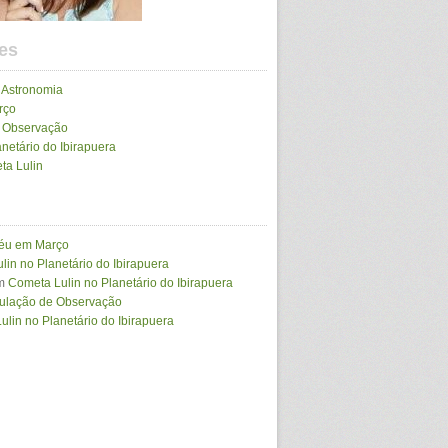
es
 Astronomia
rço
e Observação
netário do Ibirapuera
ta Lulin
Céu em Março
lin no Planetário do Ibirapuera
m
Cometa Lulin no Planetário do Ibirapuera
mulação de Observação
lin no Planetário do Ibirapuera