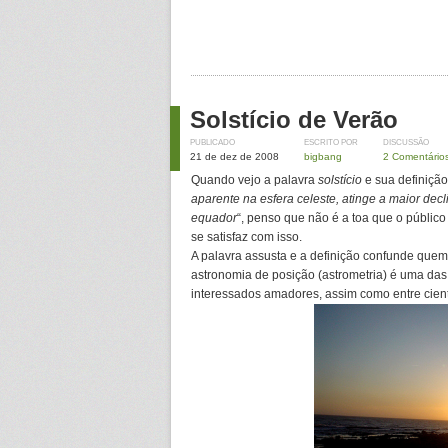
Solstício de Verão
PUBLICADO
ESCRITO POR
DISCUSSÃO
21 de dez de 2008
bigbang
2 Comentário
Quando vejo a palavra
solstício
e sua definição:
aparente na esfera celeste, atinge a maior decl
equador
“, penso que não é a toa que o público
se satisfaz com isso.
A palavra assusta e a definição confunde quem 
astronomia de posição (astrometria) é uma da
interessados amadores, assim como entre cient