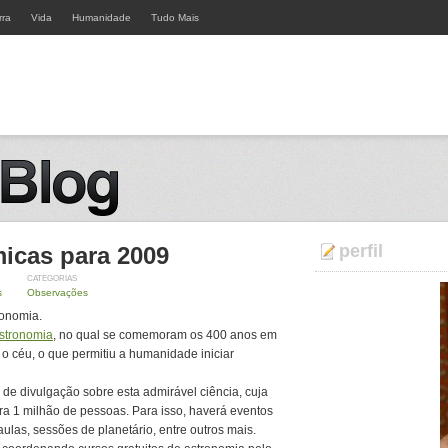
rra
Vida
Humanidade
Tudo Mais
perfil
icas para 2009
CATEGORIAS
s
Observações
ronomia.
Astronomia
, no qual se comemoram os 400 anos em
 o céu, o que permitiu a humanidade iniciar
 de divulgação sobre esta admirável ciência, cuja
ra 1 milhão de pessoas. Para isso, haverá eventos
ulas, sessões de planetário, entre outros mais.