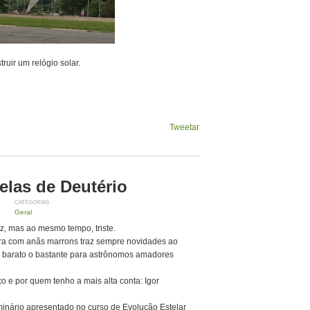
ruir um relógio solar.
Tweetar
elas de Deutério
CATEGORIAS
Geral
iz, mas ao mesmo tempo, triste.
ara com anãs marrons traz sempre novidades ao
o barato o bastante para astrônomos amadores
o e por quem tenho a mais alta conta: Igor
minário apresentado no curso de Evolução Estelar