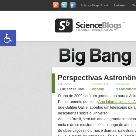
ScienceBlogs Brasil
Universo
Te
Abrir a barra de ferramentas
Perspectivas Astronôm
PUBLICADO
ESCRITO POR
DISCUSSÃO
31 de dez de 2008
bigbang
5 Comentário
O ano de 2009 será um grande ano para a Ast
Primeiramente por ser o
Ano Internacional da 
que Galileu Galilei apontou um telescópio para
descobertas sobre o Universo.
Aqui no Brasil, será um ano de grande trabalho
meta é de se mostrar o céu ao longo do ano pa
de observações noturnas e diurnas, palestras, a