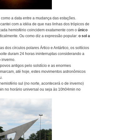
io como a data entre a mudança das estações.
antei com a idéia de que nas linhas dos trópicos de
e cada hemisfério coincidem exatamente com o
único
rticalmente. Ou como diz a expressão popular:
o sol a
 dos círculos polares Ártico e Antártico, os soltícios
oite duram 24 horas ininterruptas considerando a
 inverno.
ovos antigos pelo solstício e as enormes
 marcam, até hoje, estes movimentos astronômicos
u.
 hemisfério sul (no norte, acontecerá o de inverno)
in no horário universal ou seja às 10h04min no