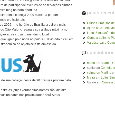
i coordenando cursos gratuitos de astronomia pelo
m de participar de eventos de observações diurnas
este blog na hora oportuna.
posts recent
a astronomia começa 2009 marcada por uma
 e profissionais.
Cursos Gratuitos de
de 2009 – no horário de Brasília, a estrela mais
Ajude o Céu em Ma
ão do Cão Maior chegará a sua altitude máxima no
Lulin: Simulação d
ão ao se cruzar o meridiano local.
Cometa Lulin no Pla
que liga o pólo norte ao pólo sul, dividindo o céu em
Vá observar o Come
stronômica do objeto celeste em estudo.
comentários
maria
em
Ajude o 
sarita
em
Cometa Lu
valmeron Martins
e
Mafra
em
Lulin: Si
a de sua cabeça (cerca de 90 graus) e procure pelo
Gisele
em
Cometa Lu
 estrelas (cujos verdadeiros nomes são Mintaka,
 mais brilhante nas proximidades será Sirius.