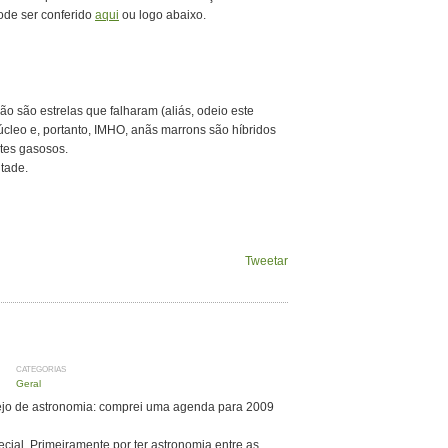
ode ser conferido
aqui
ou logo abaixo.
ão são estrelas que falharam (aliás, odeio este
úcleo e, portanto, IMHO, anãs marrons são híbridos
ntes gasosos.
ntade.
Tweetar
CATEGORIAS
Geral
ejo de astronomia: comprei uma agenda para 2009
cial. Primeiramente por ter astronomia entre as