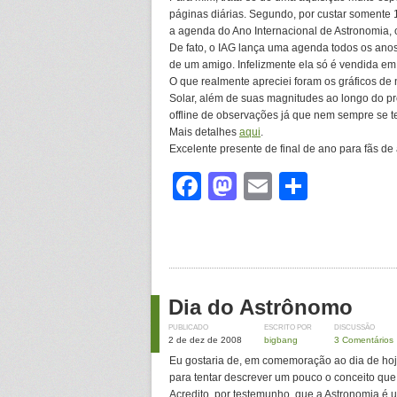
páginas diárias. Segundo, por custar somente 1
a agenda do Ano Internacional de Astronomia, 
De fato, o IAG lança uma agenda todos os anos
de um amigo. Infelizmente ela só é vendida em
O que realmente apreciei foram os gráficos de 
Solar, além de suas magnitudes ao longo do p
offline de observações já que nem sempre se
Mais detalhes
aqui
.
Excelente presente de final de ano para fãs de
Facebook
Mastodon
Email
Share
Dia do Astrônomo
PUBLICADO
ESCRITO POR
DISCUSSÃO
2 de dez de 2008
bigbang
3 Comentários
Eu gostaria de, em comemoração ao dia de hoje
para tentar descrever um pouco o conceito que 
Acredito, por testemunho, que a Astronomia é 