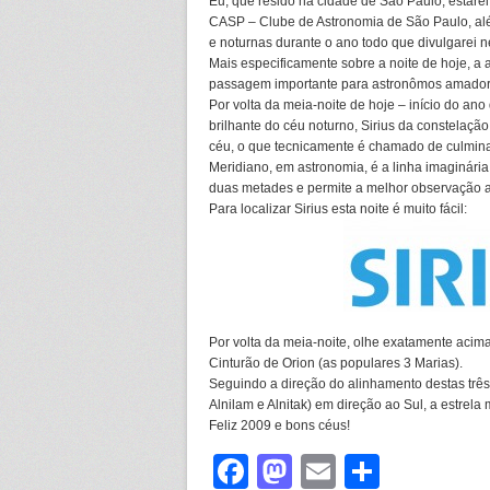
Eu, que resido na cidade de São Paulo, estare
CASP – Clube de Astronomia de São Paulo, alé
e noturnas durante o ano todo que divulgarei n
Mais especificamente sobre a noite de hoje, 
passagem importante para astronômos amadores
Por volta da meia-noite de hoje – início do ano 
brilhante do céu noturno, Sirius da constelaç
céu, o que tecnicamente é chamado de culminaç
Meridiano, em astronomia, é a linha imaginária 
duas metades e permite a melhor observação a
Para localizar Sirius esta noite é muito fácil:
Por volta da meia-noite, olhe exatamente acim
Cinturão de Orion (as populares 3 Marias).
Seguindo a direção do alinhamento destas três
Alnilam e Alnitak) em direção ao Sul, a estrela
Feliz 2009 e bons céus!
Facebook
Mastodon
Email
Share