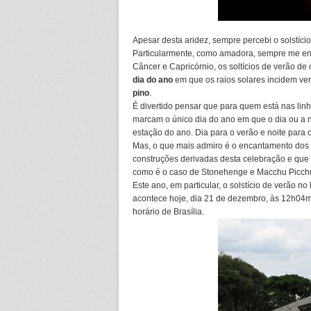
Apesar desta aridez, sempre percebi o solstíc
Particularmente, como amadora, sempre me enc
Câncer e Capricórnio, os soltícios de verão d
dia do ano
em que os raios solares incidem ve
pino
.
É divertido pensar que para quem está nas linhas
marcam o único dia do ano em que o dia ou a n
estação do ano. Dia para o verão e noite para o
Mas, o que mais admiro é o encantamento dos p
construções derivadas desta celebração e que
como é o caso de Stonehenge e Macchu Picch
Este ano, em particular, o solstício de verão no
acontece hoje, dia 21 de dezembro, às 12h04m
horário de Brasília.