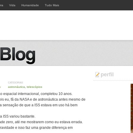
rra
Vida
Humanidade
Tudo Mais
perfil
CATEGORIAS
s
astronáutica
,
telescópios
o espacial internacional, completou 10 anos.
is eu, fã da NASA e de astronáutica antes mesmo de
m a sensação de que a ISS estava em uso há bem
a ISS variou bastante.
ade zero, até me mostrarem como eu estava errada.
ravidade e isso faz uma grande diferença em