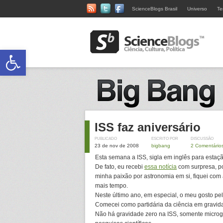
ScienceBlogs Brasil
Universo
Te
Abrir a barra de ferramentas
ISS faz aniversário
PUBLICADO
ESCRITO POR
DISCUSSÃO
23 de nov de 2008
bigbang
2 Comentário
Esta semana a ISS, sigla em inglês para estaçã
De fato, eu recebi
essa notícia
com surpresa, po
minha paixão por astronomia em si, fiquei co
mais tempo.
Neste último ano, em especial, o meu gosto pel
Comecei como partidária da ciência em gravid
Não há gravidade zero na ISS, somente microg