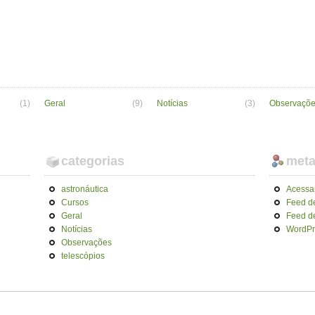
(1)
Geral
(9)
Notícias
(3)
Observaçõ
categorias
met
astronáutica
Acessa
Cursos
Feed d
Geral
Feed d
Notícias
WordPr
Observações
telescópios