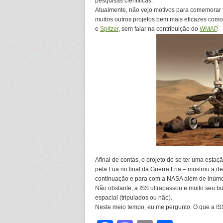
pesquisas científicas.
Atualmente, não vejo motivos para comemorar 
muitos outros projetos bem mais eficazes com
e
Spitzer
, sem falar na contribuição do
WMAP
.
Afinal de contas, o projeto de se ter uma esta
pela Lua no final da Guerra Fria – mostrou a 
continuação e para com a NASA além de inúme
Não obstante, a ISS ultrapassou e muito seu b
espacial (tripulados ou não).
Neste meio tempo, eu me pergunto: O que a ISS