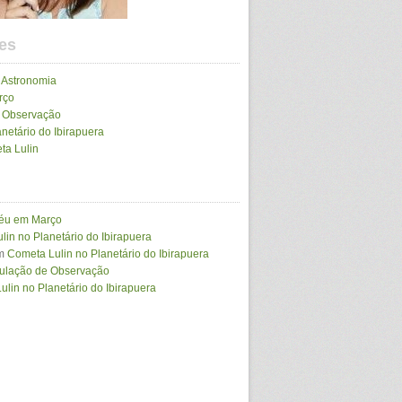
es
 Astronomia
rço
e Observação
netário do Ibirapuera
ta Lulin
Céu em Março
lin no Planetário do Ibirapuera
m
Cometa Lulin no Planetário do Ibirapuera
mulação de Observação
lin no Planetário do Ibirapuera