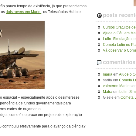
tão pouco tempo de existência, já que presenciamos
o os
dois rovers em Marte
, os Telescópios Hubble
posts recent
Cursos Gratuitos de
Ajude o Céu em Ma
Lulin: Simulação d
Cometa Lulin no Pla
Vá observar o Come
comentários
maria
em
Ajude o 
sarita
em
Cometa Lu
valmeron Martins
e
Mafra
em
Lulin: Si
ção espacial – especialmente após o desinteresse
Gisele
em
Cometa Lu
dependência de fundos governamentais para
ros cortes de orçamento.
udget, como é de praxe em projetos de exploração
 contribuiu efetivamente para o avanço da ciência?