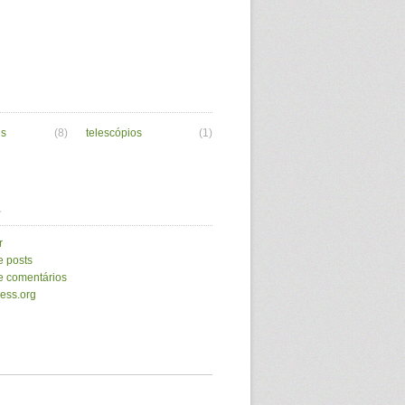
es
(8)
telescópios
(1)
a
r
e posts
e comentários
ess.org