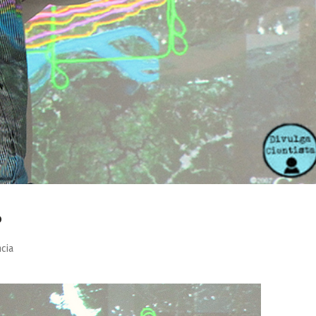
o
cia