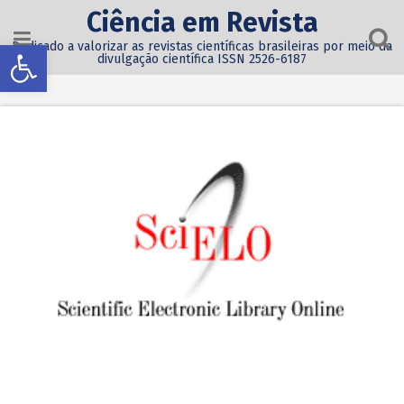
Ciência em Revista
Abrir a barra de ferramentas
Dedicado a valorizar as revistas científicas brasileiras por meio da
divulgação científica ISSN 2526-6187