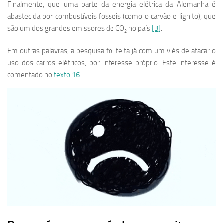
Finalmente, que uma parte da energia elétrica da Alemanha é
abastecida por combustíveis fosseis (como o carvão e lignito), que
são um dos grandes emissores de CO
no país
[3]
.
2
Em outras palavras, a pesquisa foi feita já com um viés de atacar o
uso dos carros elétricos, por interesse próprio. Este interesse é
comentado no
texto 16
.