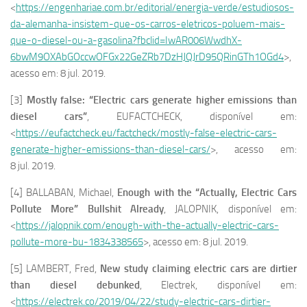
<
https://engenhariae.com.br/editorial/energia-verde/estudiosos-
da-alemanha-insistem-que-os-carros-eletricos-poluem-mais-
que-o-diesel-ou-a-gasolina?fbclid=IwAR006WwdhX-
6bwM9OXAbGOccwOFGx22GeZRb7DzHJQJrD95QRinGTh1OGd4
>,
acesso em: 8 jul. 2019.
[3]
Mostly false: “Electric cars generate higher emissions than
diesel cars”
, EUFACTCHECK, disponível em:
<
https://eufactcheck.eu/factcheck/mostly-false-electric-cars-
generate-higher-emissions-than-diesel-cars/
>, acesso em:
8 jul. 2019.
[4] BALLABAN, Michael,
Enough with the “Actually, Electric Cars
Pollute More” Bullshit Already
, JALOPNIK, disponível em:
<
https://jalopnik.com/enough-with-the-actually-electric-cars-
pollute-more-bu-1834338565
>, acesso em: 8 jul. 2019.
[5] LAMBERT, Fred,
New study claiming electric cars are dirtier
than diesel debunked
, Electrek, disponível em:
<
https://electrek.co/2019/04/22/study-electric-cars-dirtier-