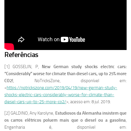
Referências
[1] GOSSELIN, P,
New German study shocks electric cars:
“Considerably” worse for climate than diesel cars, up to 25% more
CO2!
, NoTricksZone, disponível em:
<
https://notrickszone.com/2019/04/19/new-german-study-
shocks-electric-cars-considerably-worse-for-climate-than-
diesel-cars-up-to-25-more-co2/
>, acesso em: 8 jul. 2019.
[2] GALDINO, Any Karolyne,
Estudiosos da Alemanha insistem que
os carros elétricos poluem mais que o diesel ou a gasolina
,
Engenharia é, disponível em: