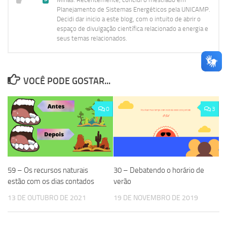
Planejamento de Sistemas Energéticos pela UNICAMP.
Decidi dar inicio a este blog, com o intuito de abrir o
espaço de divulgação científica relacionado a energia e
seus temas relacionados.
VOCÊ PODE GOSTAR...
0
3
59 – Os recursos naturais
30 – Debatendo o horário de
estão com os dias contados
verão
13 DE OUTUBRO DE 2021
19 DE NOVEMBRO DE 2019