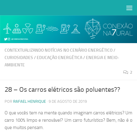
Skip to content
Abrir a barra de ferramentas
CONTEXTUALIZANDO NOTÍCIAS NO CENÁRIO ENERGÉTICO
/
CURIOSIDADES
/
EDUCAÇÃO ENERGÉTICA
/
ENERGIA E MEIO-
AMBIENTE
2
28 – Os carros elétricos são poluentes??
POR
RAFAEL HENRIQUE
·
9 DE AGOSTO DE 2019
O que vocês tem na mente quando imaginam carros elétricos? Um
carro 100% limpo e renovável? Um carro futurístico? Bem, não é o
que muitos pensam.