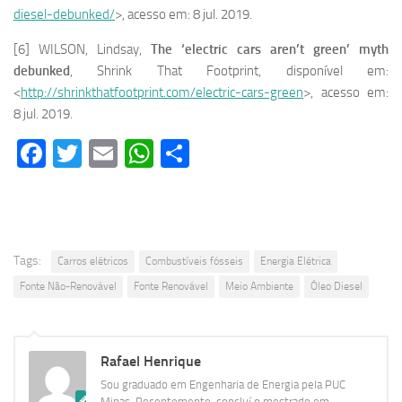
diesel-debunked/
>, acesso em: 8 jul. 2019.
[6] WILSON, Lindsay,
The ‘electric cars aren’t green’ myth
debunked
, Shrink That Footprint, disponível em:
<
http://shrinkthatfootprint.com/electric-cars-green
>, acesso em:
8 jul. 2019.
Facebook
Twitter
Email
WhatsApp
Share
Tags:
Carros elétricos
Combustíveis fósseis
Energia Elétrica
Fonte Não-Renovável
Fonte Renovável
Meio Ambiente
Óleo Diesel
Rafael Henrique
Sou graduado em Engenharia de Energia pela PUC
Minas. Recentemente, concluí o mestrado em