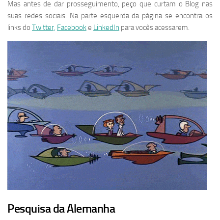
Mas antes de dar prosseguimento, peço que curtam o Blog nas
suas redes sociais. Na parte esquerda da página se encontra os
links do
Twitter,
Facebook
e
LinkedIn
para vocês acessarem.
Pesquisa da Alemanha