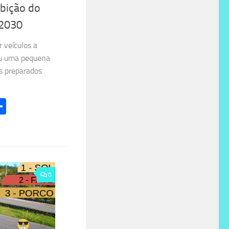
ibição do
 2030
 veículos a
ou uma pequena
s preparados
l
hatsApp
Share
0