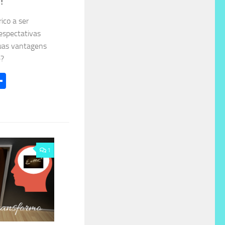
!
rico a ser
espectativas
suas vantagens
e?
l
hatsApp
Share
1