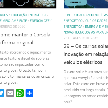
DADES
/
EDUCAÇÃO ENERGÉTICA
/
CONTEXTUALIZANDO NOTÍCIAS
 E MEIO-AMBIENTE
/
ENERGIA GEEK
ENERGÉTICO
/
CURIOSIDADES
VEREIRO DE 2020
ENERGÉTICA
/
ENERGIA E ME
NOVAS TECNOLOGIAS PARA E
Como manter o Corsola
29 DE AGOSTO DE 2019
 forma original
29 – Os carros sola
 texto abordando o aquecimento
inovação em relaçã
este texto, é discutido sobre as
veículos elétricos
 como são impactadas com o
ento global. O texto também
O carro solar é um novo carr
a ao leitor maneiras de amenizar o
qual sua energia é abasteci
nto global.
solar. Este carro em breve 
produzido em larga escala. 
acebook
Twitter
Email
WhatsApp
Share
vantagens no nosso cenário
hoje?