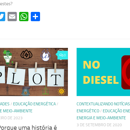
destes?
acebook
Twitter
Email
WhatsApp
Share
0
DADES
/
EDUCAÇÃO ENERGÉTICA
/
CONTEXTUALIZANDO NOTÍCIAS
 E MEIO-AMBIENTE
ENERGÉTICO
/
EDUCAÇÃO ENE
EIRO DE 2023
ENERGIA E MEIO-AMBIENTE
3 DE SETEMBRO DE 2020
Porque uma história é