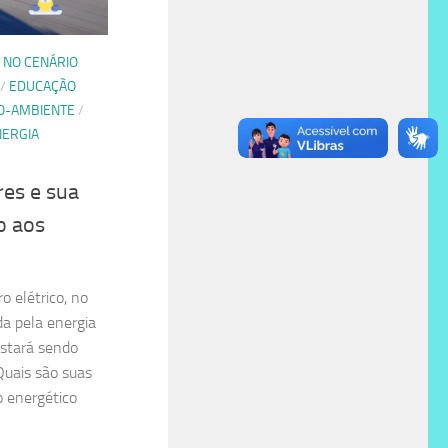
 NO CENÁRIO
/
EDUCAÇÃO
IO-AMBIENTE
/
NERGIA
res e sua
o aos
o elétrico, no
da pela energia
estará sendo
Quais são suas
 energético