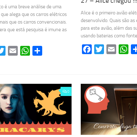
27 – Alice chegou !!!
to é uma breve análise de uma
Alice é o primeiro avião elét
 que alega que os carros elétricos
desenvolvido. Quais são as 
ais que os carros convencionais.
para este avião, além das 
era que está pesquisa é imune as
usando baterias como font
Facebook
Twitter
Emai
W
acebook
Twitter
Email
WhatsApp
Share
0