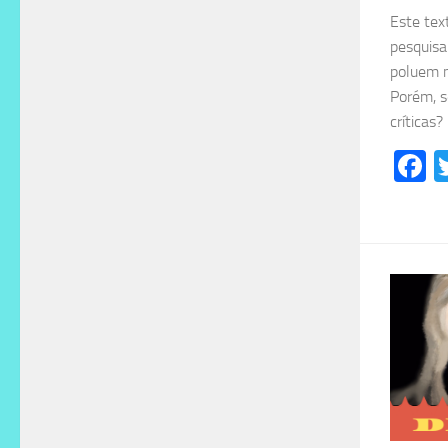
Este tex
pesquisa
poluem m
Porém, s
críticas?
F