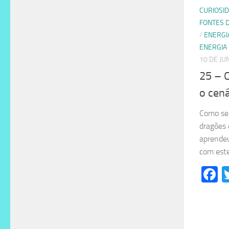
CURIOSI
FONTES 
/
ENERGI
ENERGIA
10 DE JU
25 – 
o cená
Como ser
dragões 
aprendeu
com est
F