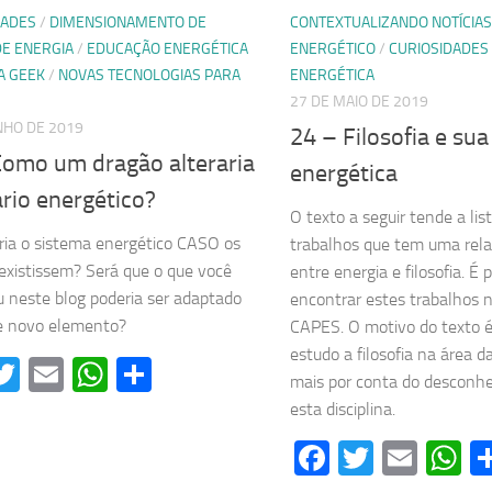
DADES
/
DIMENSIONAMENTO DE
CONTEXTUALIZANDO NOTÍCIAS
DE ENERGIA
/
EDUCAÇÃO ENERGÉTICA
ENERGÉTICO
/
CURIOSIDADES
A GEEK
/
NOVAS TECNOLOGIAS PARA
ENERGÉTICA
27 DE MAIO DE 2019
NHO DE 2019
24 – Filosofia e s
Como um dragão alteraria
energética
rio energético?
O texto a seguir tende a lis
ia o sistema energético CASO os
trabalhos que tem uma rel
existissem? Será que o que você
entre energia e filosofia. É 
 neste blog poderia ser adaptado
encontrar estes trabalhos n
e novo elemento?
CAPES. O motivo do texto é
estudo a filosofia na área d
acebook
Twitter
Email
WhatsApp
Share
mais por conta do desconh
esta disciplina.
Facebook
Twitter
Emai
W