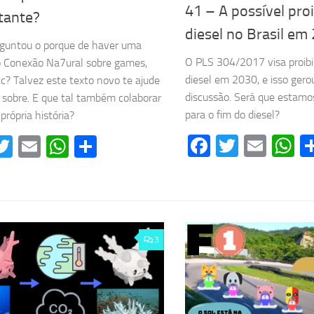
41 – A possível pro
tante?
diesel no Brasil em
rguntou o porque de haver uma
O PLS 304/2017 visa proibir
 Conexão Na7ural sobre games,
diesel em 2030, e isso ger
etc? Talvez este texto novo te ajude
discussão. Será que estamo
 sobre. E que tal também colaborar
para o fim do diesel?
própria história?
Facebook
Twitter
Emai
W
acebook
Twitter
Email
WhatsApp
Share
3