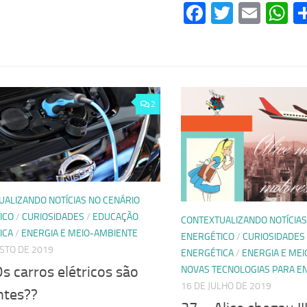
Facebook
Twitter
Emai
W
2
UALIZANDO NOTÍCIAS NO CENÁRIO
ICO
/
CURIOSIDADES
/
EDUCAÇÃO
CONTEXTUALIZANDO NOTÍCIAS
ICA
/
ENERGIA E MEIO-AMBIENTE
ENERGÉTICO
/
CURIOSIDADES
STO DE 2019
ENERGÉTICA
/
ENERGIA E ME
s carros elétricos são
NOVAS TECNOLOGIAS PARA E
16 DE JULHO DE 2019
ntes??