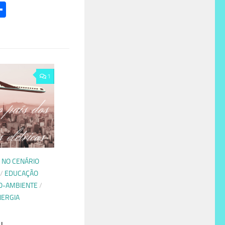
l
hatsApp
Share
1
 NO CENÁRIO
/
EDUCAÇÃO
IO-AMBIENTE
/
NERGIA