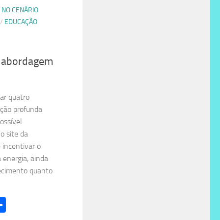
 NO CENÁRIO
/
EDUCAÇÃO
ua abordagem
tar quatro
ação profunda
possível
o site da
 incentivar o
a energia, ainda
ecimento quanto
l
hatsApp
Share