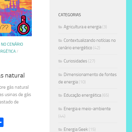
CATEGORIAS
Agricultura e energia
(3)
Contextualizando notícias no
 NO CENÁRIO
cenário energético
(42)
RGÉTICA
/
Curiosidades
(27)
s natural
Dimensionamento de fontes
de energia
(10)
re gás natural
as usinas de gás
Educação energética
(65)
 estado de
Energia e meio-ambiente
(44)
l
hatsApp
Share
Energia Geek
(15)