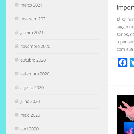
março 2021
impor
fevereiro 2021
Já se pe
seção no
janeiro 2021
series, 
a pensar
novembro 2020
com sua 
F
outubro 2020
setembro 2020
agosto 2020
julho 2020
maio 2020
abril 2020