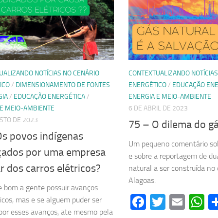
UALIZANDO NOTÍCIAS NO CENÁRIO
CONTEXTUALIZANDO NOTÍCIAS
ICO
/
DIMENSIONAMENTO DE FONTES
ENERGÉTICO
/
EDUCAÇÃO ENE
GIA
/
EDUCAÇÃO ENERGÉTICA
/
ENERGIA E MEIO-AMBIENTE
 E MEIO-AMBIENTE
6 DE ABRIL DE 2023
STO DE 2023
75 – O dilema do gá
Os povos indígenas
Um pequeno comentário sob
ados por uma empresa
e sobre a reportagem de du
ar dos carros elétricos?
natural a ser construída no
Alagoas.
 bom a gente possuir avanços
Facebook
Twitter
Emai
W
icos, mas e se alguem puder ser
por esses avanços, ate mesmo pela