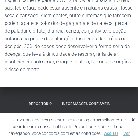
Especificamente para a COVID-19, os principais sintomas
são: febre (que pode estar ausente em alguns casos), tosse
seca e cansaço. Além destes, outro sintomas que também
podem aparecer são: dor de garganta e de cabeça, perda
de paladar e olfato, diarreia, coriza, conjuntivite, erupção
cutânea na pele e descoloração dos dedos das mãos ou
dos pés. 20% do casos pode desenvolver a forma séria da
doença, que leva à dificuldade de respirar, falta de ar,
insuficiência pulmonar, choque séptico, falência de órgãos
e risco de morte.
REPOSITÓRIO
INFORMAÇÕES CONFIÁVEIS
MATERIAL SUPLEMENTAR
Utilizamos cookies essenciais e tecnologias semelhantes de
X
acordo com a nossa Política de Privacidade e, ao continuar
Hestia | Desenvolvido por
ThemeIsle
navegando, você concorda com estas condições.
Aceitar
Ver