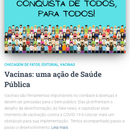
CHECAGEM DE FATOS
EDITORIAL
VACINAS
Vacinas: uma ação de Saúde
Pública
Vacinas são ferramentas importantes no combate à doenças e
devem ser pensadas para o bem público. Elas já enfrentam o
desafio da desinformação, às fake news, e capitalizar esse
momento de vacinação contra a COVID-19 é colocar mais um
obstáculo para sua implementação. Temos acompanhado passo a
passo o desenvolvimento
Leia mais