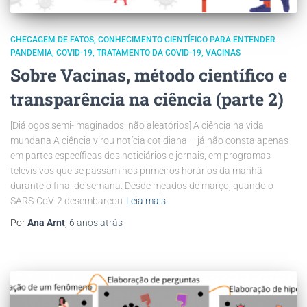
CHECAGEM DE FATOS
CONHECIMENTO CIENTÍFICO PARA ENTENDER
PANDEMIA
COVID-19
TRATAMENTO DA COVID-19
VACINAS
Sobre Vacinas, método científico e
transparência na ciência (parte 2)
[Diálogos semi-imaginados, não aleatórios] A ciência na vida
mundana A ciência virou notícia cotidiana – já não consta apenas
em partes específicas dos noticiários e jornais, em programas
televisivos que se passam nos primeiros horários da manhã
durante o final de semana. Desde meados de março, quando o
SARS-CoV-2 desembarcou
Leia mais
Por
Ana Arnt
,
6 anos
atrás