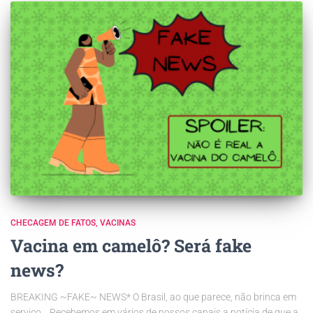
CHECAGEM DE FATOS
VACINAS
Vacina em camelô? Será fake
news?
BREAKING ~FAKE~ NEWS* O Brasil, ao que parece, não brinca em
serviço… Recebemos em vários de nossos canais a notícia de que a