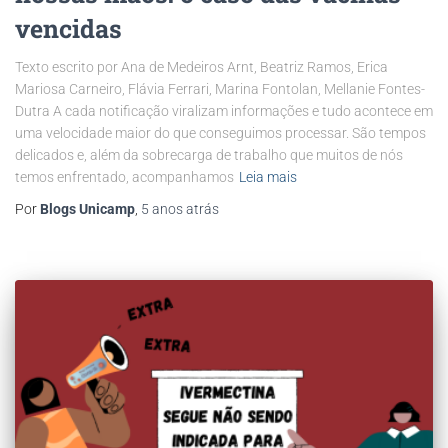
vencidas
Texto escrito por Ana de Medeiros Arnt, Beatriz Ramos, Erica
Mariosa Carneiro, Flávia Ferrari, Marina Fontolan, Mellanie Fontes-
Dutra A cada notificação viralizam informações e tudo acontece em
uma velocidade maior do que conseguimos processar. São tempos
delicados e, além da sobrecarga de trabalho que muitos de nós
temos enfrentado, acompanhamos
Leia mais
Por
Blogs Unicamp
,
5 anos
atrás