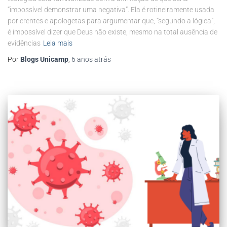
“impossível demonstrar uma negativa”. Ela é rotineiramente usada
por crentes e apologetas para argumentar que, “segundo a lógica”,
é impossível dizer que Deus não existe, mesmo na total ausência de
evidências
Leia mais
Por
Blogs Unicamp
,
6 anos
atrás