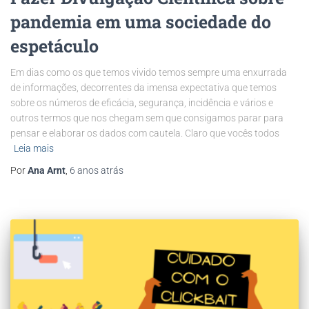
pandemia em uma sociedade do
espetáculo
Em dias como os que temos vivido temos sempre uma enxurrada
de informações, decorrentes da imensa expectativa que temos
sobre os números de eficácia, segurança, incidência e vários e
outros termos que nos chegam sem que consigamos parar para
pensar e elaborar os dados com cautela. Claro que vocês todos
Leia mais
Por
Ana Arnt
,
6 anos
atrás