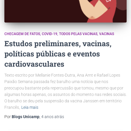
CHECAGEM DE FATOS
COVID-19
TODOS PELAS VACINAS
VACINAS
Estudos preliminares, vacinas,
políticas públicas e eventos
cardiovasculares
Texto escrito por Mellanie Fontes-Dutra, Ana Arnt e Rafael Lopes
Paixão Semana passada fez barulho uma notícia que nos
preocupou bastante pela repercussão que tomou, mesmo que por
algumas horas apenas, os assuntos do momento nas redes sociais.
O barulho se deu pela suspensão da vacina Janssen em território
Francês,
Leia mais
Por
Blogs Unicamp
,
4 anos
atrás