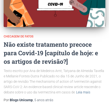
CHECAGEM DE FATOS
Não existe tratamento precoce
para Covid-19 [capítulo de hoje: e
os artigos de revisão?]
Texto escrito por Ana de Medeiros Arnt, Tatyana de Almeida Tavella
e Mellanie Fontes-Dutra Publicado no dia 15 de Junho de 2021, o
artigo de revisão The mechanisms of action of Ivermectin against
SARS-CoV-2: An evidence-based clinical review article reacende o
debate sobre o uso da Ivermectina em casos de
Leia mais
Por
Blogs Unicamp
,
5 anos
atrás