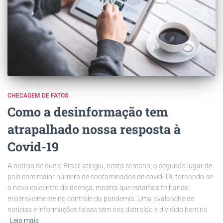
CHECAGEM DE FATOS
Como a desinformação tem
atrapalhado nossa resposta à
Covid-19
A notícia de que o Brasil atingiu, nesta semana, o segundo lugar de
país com maior número de contaminados de covid-19, tornando-se
o novo epicentro da doença, mostra que estamos falhando
miseravelmente no controle da pandemia. Uma avalanche de
notícias e informações falsas tem nos distraído e dividido bem no
Leia mais