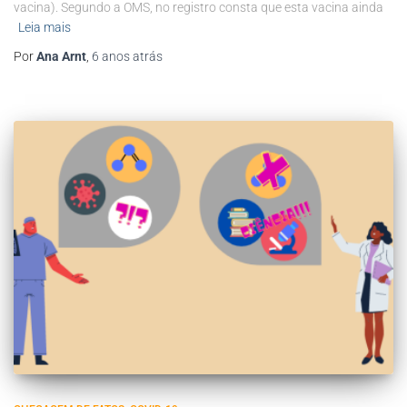
vacina). Segundo a OMS, no registro consta que esta vacina ainda
Leia mais
Por
Ana Arnt
,
6 anos
atrás