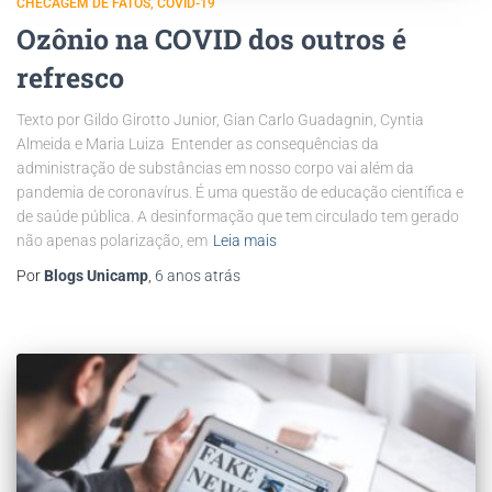
CHECAGEM DE FATOS
COVID-19
Ozônio na COVID dos outros é
refresco
Texto por Gildo Girotto Junior, Gian Carlo Guadagnin, Cyntia
Almeida e Maria Luiza Entender as consequências da
administração de substâncias em nosso corpo vai além da
pandemia de coronavírus. É uma questão de educação científica e
de saúde pública. A desinformação que tem circulado tem gerado
não apenas polarização, em
Leia mais
Por
Blogs Unicamp
,
6 anos
atrás