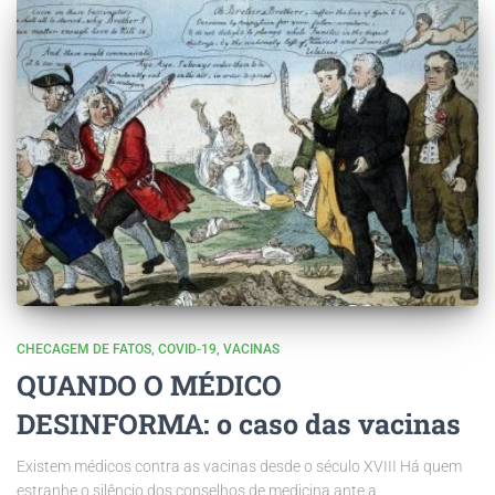
CHECAGEM DE FATOS
COVID-19
VACINAS
QUANDO O MÉDICO
DESINFORMA: o caso das vacinas
Existem médicos contra as vacinas desde o século XVIII Há quem
estranhe o silêncio dos conselhos de medicina ante a