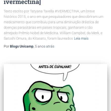
ivermectina]
Texto escrito por Tatyana Tavella #IVERMECTINA, um breve
histórico 2015, o ano em que pesquisadores que descobriram um
medicamento que contribuiu para uma diminuição drástica de
doenças parasitárias em países tropicais, ganharam o tão
almejado Prêmio Nobel de Medicina. William Campbel, da Merk, e
Satoshi Omura, do Kitasato, foram laureados
Leia mais
Por
Blogs Unicamp
,
5 anos
atrás