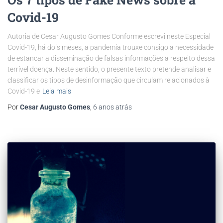
Covid-19
Autoria de Cesar Augusto Gomes Conforme escrevi neste Especial
Covid-19, há dois meses, a pandemia trouxe consigo a necessidade
de estancar a disseminação de falsas informações a respeito dessa
terrível doença. Neste sentido, o presente texto pretende analisar e
classificar os tipos de desinformação que circulam relacionados à
Covid-19 e
Leia mais
Por
Cesar Augusto Gomes
,
6 anos
atrás