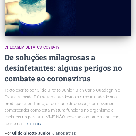
CHECAGEM DE FATOS
COVID-19
De soluções milagrosas a
desinfetantes: alguns perigos no
combate ao coronavírus
Texto escrito por Gildo Girotto Junior, Gian Carlo Guadagnin e
Cyntia Almeida E é exatamente devido à simplicidade de sua
produção e, portanto, a facilidade de acesso, que devemos
compreender como esta mistura funciona no organismo e
esclarecer o porque o MMS NÃO serve no combate a doenças,
sendo na
Leia mais
Por
Gildo Girotto Junior
,
6 anos
atrás