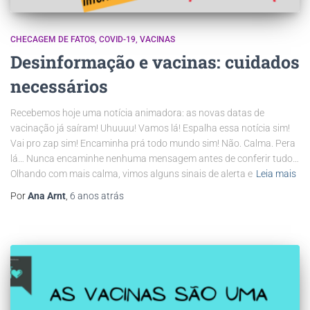
CHECAGEM DE FATOS
COVID-19
VACINAS
Desinformação e vacinas: cuidados
necessários
Recebemos hoje uma notícia animadora: as novas datas de
vacinação já saíram! Uhuuuu! Vamos lá! Espalha essa notícia sim!
Vai pro zap sim! Encaminha prá todo mundo sim! Não. Calma. Pera
lá… Nunca encaminhe nenhuma mensagem antes de conferir tudo…
Olhando com mais calma, vimos alguns sinais de alerta e
Leia mais
Por
Ana Arnt
,
6 anos
atrás