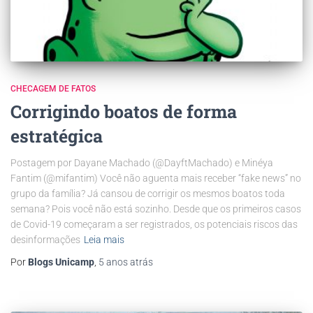
CHECAGEM DE FATOS
Corrigindo boatos de forma
estratégica
Postagem por Dayane Machado (@DayftMachado) e Minéya
Fantim (@mifantim) Você não aguenta mais receber “fake news” no
grupo da família? Já cansou de corrigir os mesmos boatos toda
semana? Pois você não está sozinho. Desde que os primeiros casos
de Covid-19 começaram a ser registrados, os potenciais riscos das
desinformações
Leia mais
Por
Blogs Unicamp
,
5 anos
atrás