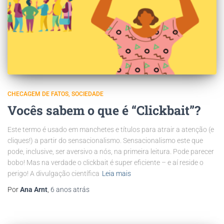
CHECAGEM DE FATOS
SOCIEDADE
Vocês sabem o que é “Clickbait”?
Este termo é usado em manchetes e títulos para atrair a atenção (e
cliques!) a partir do sensacionalismo. Sensacionalismo este que
pode, inclusive, ser aversivo a nós, na primeira leitura. Pode parecer
bobo! Mas na verdade o clickbait é super eficiente – e aí reside o
perigo! A divulgação científica
Leia mais
Por
Ana Arnt
,
6 anos
atrás