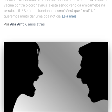
vacina contra o coronavírus já está sendo vendida em camelôs na
terrabrasilis! Será que funciona mesmo? Será que é real? Nós
queremos muito dar uma boa notícia
Leia mais
Por
Ana Arnt
,
6 anos
atrás