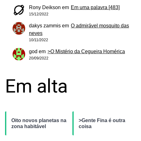
Rony Deikson
em
Em uma palavra [483]
15/12/2022
dakys zammis
em
O admirável mosquito das
neves
10/11/2022
god
em
>O Mistério da Cegueira Homérica
20/09/2022
Em alta
Oito novos planetas na
>Gente Fina é outra
zona habitável
coisa