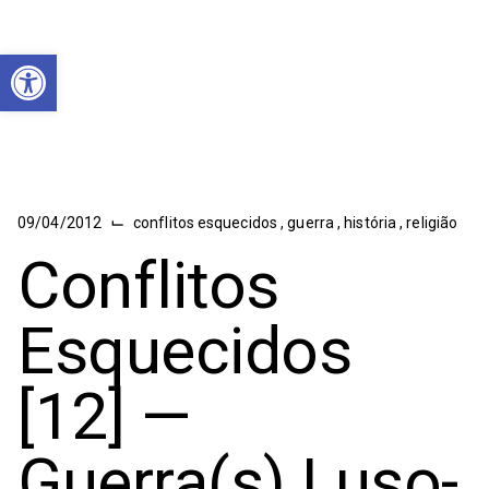
Abrir a barra de ferramentas
⌙
09/04/2012
conflitos esquecidos
,
guerra
,
história
,
religião
Conflitos
Esquecidos
[12] —
Guerra(s) Luso-