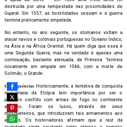
destruída por uma tempestade nas proximidades de
Gujarat. Em 1557, as hostilidades cessam e a guerra
termina praticamente empatada.
No entanto, no ano seguinte, os otomanos voltam a
atacar navios e colônias portuguesas no Oceano Índico,
na Ásia e na África Oriental. Há quem diga que essa é
uma Segunda Guerra, mas na verdade é apenas uma
continuação, bastante atenuada, da Primeira. Termina
novamente em empate em 1566, com a morte de
Solimão, o Grande.
Consequências
Historicamente, a tentativa de conquista
muçulmana da Etiópia tem importância por ser o
primeiro conflito com armas de fogo no continente
africano. Foram os lusos, através de seus
mosqueteiros, que introduziram tais armamentos aos
etíopes. Os historiadores afirmam que a raiz da
rivalidade ainda existente entre etíopes e somalis