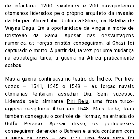
de infantaria, 1200 cavaleiros e 200 mosqueteiros
otomanos liderados pelo próprio arquiteto da invasão
da Etiópia,
Ahmad ibn Ibrihim al-Ghazi
, na Batalha de
Wayna Daga. Era a oportunidade de vingar a morte de
Cristóvão da Gama. Apesar das desvantagens
numérica, as forças cristãs conseguiram: al-Ghazi foi
capturado e morto. A partir daí, talvez por uma mudança
na estratégia turca, a guerra na África praticamente
acabou.
Mas a guerra continuava no teatro do Índico. Por três
vezes — 1541, 1545 e 1549 — as forças navais
otomanas tentaram assediar Diu. Sem sucesso.
Liderada pelo almirante
Piri Reis
, uma frota turco-
egípcia recapturou Áden em 1548. Mais tarde, Reis
também conseguiu o controle de Hormuz, na entrada do
Golfo Pérsico. Apesar disso, os portugueses
conseguiram defender o Bahrein e ainda contaram com
a ajuda da sorte — em 1556 uma frota turca foi