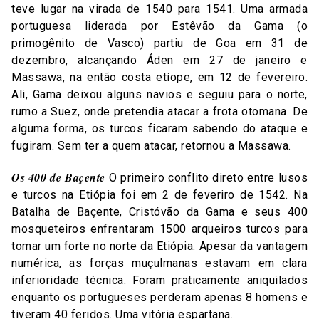
teve lugar na virada de 1540 para 1541. Uma armada
portuguesa liderada por
Estêvão da Gama
(o
primogênito de Vasco) partiu de Goa em 31 de
dezembro, alcançando Áden em 27 de janeiro e
Massawa, na então costa etíope, em 12 de fevereiro.
Ali, Gama deixou alguns navios e seguiu para o norte,
rumo a Suez, onde pretendia atacar a frota otomana. De
alguma forma, os turcos ficaram sabendo do ataque e
fugiram. Sem ter a quem atacar, retornou a Massawa.
Os 400 de Baçente
O primeiro conflito direto entre lusos
e turcos na Etiópia foi em 2 de feveriro de 1542. Na
Batalha de Baçente, Cristóvão da Gama e seus 400
mosqueteiros enfrentaram 1500 arqueiros turcos para
tomar um forte no norte da Etiópia. Apesar da vantagem
numérica, as forças muçulmanas estavam em clara
inferioridade técnica. Foram praticamente aniquilados
enquanto os portugueses perderam apenas 8 homens e
tiveram 40 feridos. Uma vitória espartana.