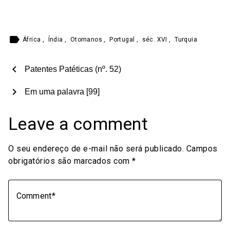
label
África
,
Índia
,
Otomanos
,
Portugal
,
séc. XVI
,
Turquia
chevron_left
Patentes Patéticas (nº. 52)
chevron_right
Em uma palavra [99]
Leave a comment
O seu endereço de e-mail não será publicado.
Campos
obrigatórios são marcados com
*
Comment