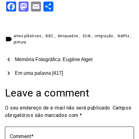
Facebook
Mastodon
Email
Share
artes plásticas
,
BBC
,
brinquedos
,
EUA
,
imigração
,
Netflix
,
label
pintura
chevron_left
Memória Fotográfica: Eugène Atget
chevron_right
Em uma palavra [417]
Leave a comment
O seu endereço de e-mail não será publicado.
Campos
obrigatórios são marcados com
*
Comment