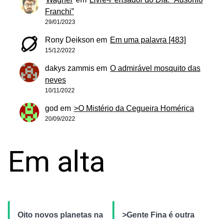
Franchi”
29/01/2023
Rony Deikson
em
Em uma palavra [483]
15/12/2022
dakys zammis
em
O admirável mosquito das
neves
10/11/2022
god
em
>O Mistério da Cegueira Homérica
20/09/2022
Em alta
Oito novos planetas na
>Gente Fina é outra