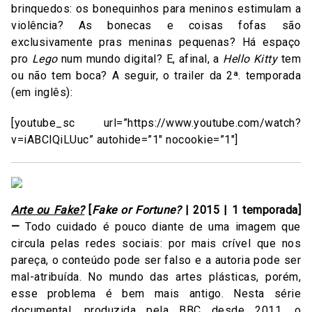
brinquedos: os bonequinhos para meninos estimulam a
violência? As bonecas e coisas fofas são
exclusivamente pras meninas pequenas? Há espaço
pro
Lego
num mundo digital? E, afinal, a
Hello Kitty
tem
ou não tem boca? A seguir, o trailer da 2ª. temporada
(em inglês):
[youtube_sc url=”https://www.youtube.com/watch?
v=iABClQiLUuc” autohide=”1″ nocookie=”1″]
Arte ou Fake?
[
Fake or Fortune?
| 2015 | 1 temporada]
—
Todo cuidado é pouco diante de uma imagem que
circula pelas redes sociais: por mais crível que nos
pareça, o conteúdo pode ser falso e a autoria pode ser
mal-atribuída. No mundo das artes plásticas, porém,
esse problema é bem mais antigo. Nesta série
documental, produzida pela BBC desde 2011, o