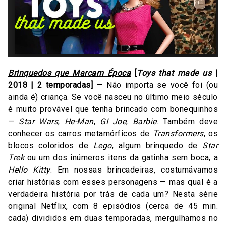
Brinquedos que Marcam Época
[
Toys that made us
|
2018 | 2 temporadas] —
Não importa se você foi (ou
ainda é) criança. Se você nasceu no último meio século
é muito provável que tenha brincado com bonequinhos
—
Star Wars
,
He-Man
,
GI Joe
,
Barbie
. Também deve
conhecer os carros metamórficos de
Transformers
, os
blocos coloridos de
Lego
, algum brinquedo de
Star
Trek
ou um dos inúmeros itens da gatinha sem boca, a
Hello Kitty
. Em nossas brincadeiras, costumávamos
criar histórias com esses personagens — mas qual é a
verdadeira história por trás de cada um? Nesta série
original Netflix, com 8 episódios (cerca de 45 min.
cada) divididos em duas temporadas, mergulhamos no