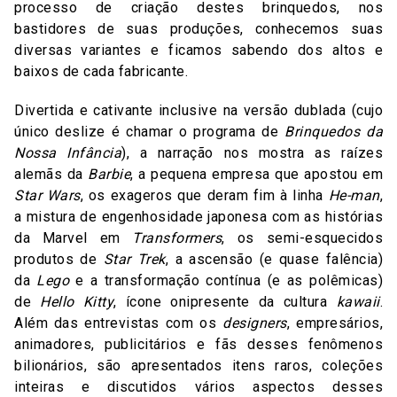
processo de criação destes brinquedos, nos
bastidores de suas produções, conhecemos suas
diversas variantes e ficamos sabendo dos altos e
baixos de cada fabricante.
Divertida e cativante inclusive na versão dublada (cujo
único deslize é chamar o programa de
Brinquedos da
Nossa Infância
), a narração nos mostra as raízes
alemãs da
Barbie
, a pequena empresa que apostou em
Star Wars
, os exageros que deram fim à linha
He-man
,
a mistura de engenhosidade japonesa com as histórias
da Marvel em
Transformers
, os semi-esquecidos
produtos de
Star Trek
, a ascensão (e quase falência)
da
Lego
e a transformação contínua (e as polêmicas)
de
Hello Kitty
, ícone onipresente da cultura
kawaii
.
Além das entrevistas com os
designers
, empresários,
animadores, publicitários e fãs desses fenômenos
bilionários, são apresentados itens raros, coleções
inteiras e discutidos vários aspectos desses