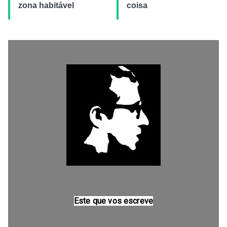
zona habitável
coisa
Este que vos escreve