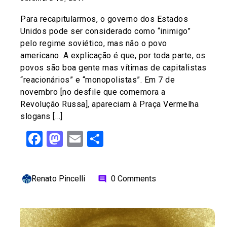
Para recapitularmos, o governo dos Estados
Unidos pode ser considerado como “inimigo”
pelo regime soviético, mas não o povo
americano. A explicação é que, por toda parte, os
povos são boa gente mas vítimas de capitalistas
“reacionários” e “monopolistas”. Em 7 de
novembro [no desfile que comemora a
Revolução Russa], apareciam à Praça Vermelha
slogans […]
Facebook
Mastodon
Email
Share
Renato Pincelli
0 Comments
comment