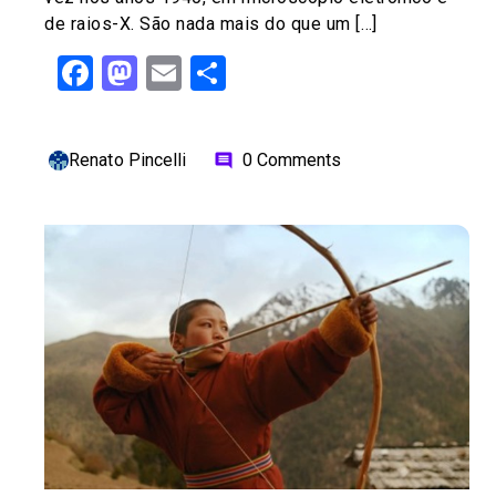
de raios-X. São nada mais do que um […]
Facebook
Mastodon
Email
Share
Renato Pincelli
0 Comments
comment