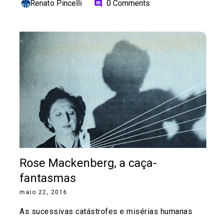
Renato Pincelli
0 Comments
comment
Rose Mackenberg, a caça-
fantasmas
maio 22, 2016
As sucessivas catástrofes e misérias humanas