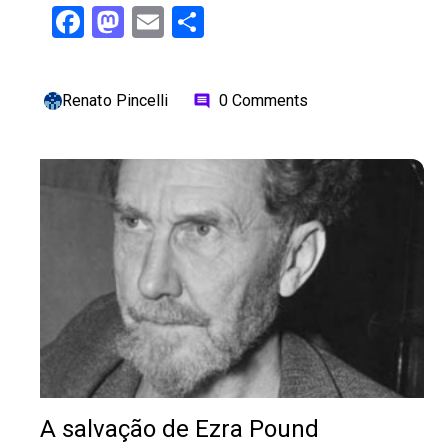
Facebook
Mastodon
Email
Share
Renato Pincelli
0 Comments
comment
A salvação de Ezra Pound