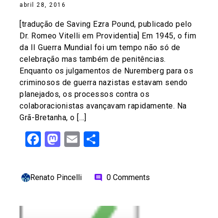
abril 28, 2016
[tradução de Saving Ezra Pound, publicado pelo
Dr. Romeo Vitelli em Providentia] Em 1945, o fim
da II Guerra Mundial foi um tempo não só de
celebração mas também de penitências.
Enquanto os julgamentos de Nuremberg para os
criminosos de guerra nazistas estavam sendo
planejados, os processos contra os
colaboracionistas avançavam rapidamente. Na
Grã-Bretanha, o […]
Facebook
Mastodon
Email
Share
Renato Pincelli
0 Comments
comment