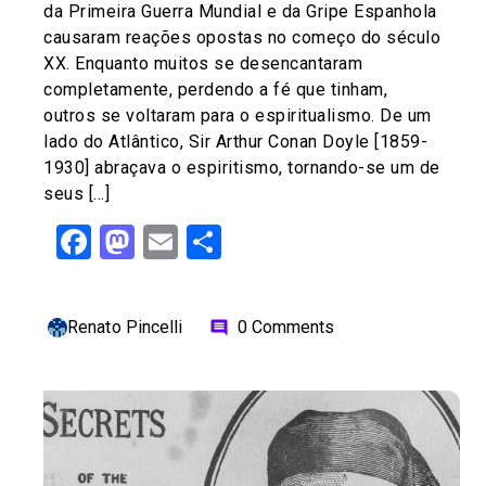
da Primeira Guerra Mundial e da Gripe Espanhola
causaram reações opostas no começo do século
XX. Enquanto muitos se desencantaram
completamente, perdendo a fé que tinham,
outros se voltaram para o espiritualismo. De um
lado do Atlântico, Sir Arthur Conan Doyle [1859-
1930] abraçava o espiritismo, tornando-se um de
seus […]
Facebook
Mastodon
Email
Share
Renato Pincelli
0 Comments
comment