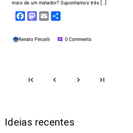
mais de um matador? Suponhamos três […]
Facebook
Mastodon
Email
Share
Renato Pincelli
0 Comments
comment
first_page
chevron_left
chevron_right
last_page
Ideias recentes