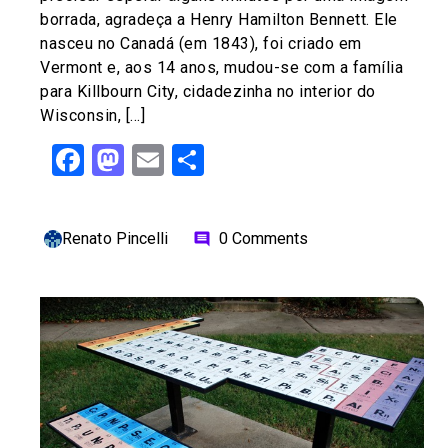
borrada, agradeça a Henry Hamilton Bennett. Ele
nasceu no Canadá (em 1843), foi criado em
Vermont e, aos 14 anos, mudou-se com a família
para Killbourn City, cidadezinha no interior do
Wisconsin, […]
Facebook
Mastodon
Email
Share
Renato Pincelli
0 Comments
comment