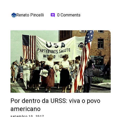
Renato Pincelli
0 Comments
comment
Por dentro da URSS: viva o povo
americano
setembro 10, 2017