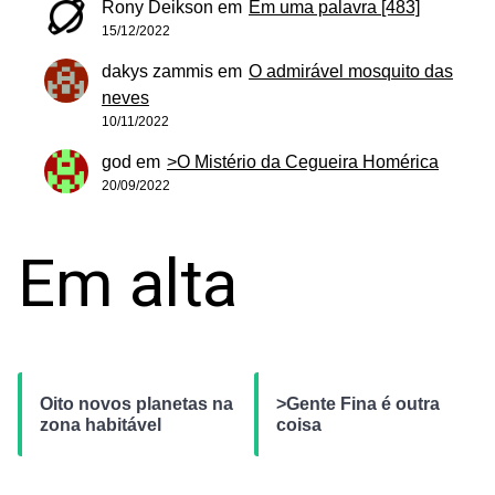
Rony Deikson
em
Em uma palavra [483]
15/12/2022
dakys zammis
em
O admirável mosquito das
neves
10/11/2022
god
em
>O Mistério da Cegueira Homérica
20/09/2022
Em alta
Oito novos planetas na
>Gente Fina é outra
zona habitável
coisa