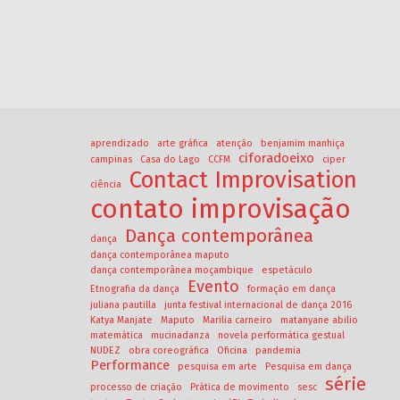
aprendizado
arte gráfica
atenção
benjamim manhiça
ciforadoeixo
campinas
Casa do Lago
CCFM
ciper
Contact Improvisation
ciência
contato improvisação
Dança contemporânea
dança
dança contemporânea maputo
dança contemporânea moçambique
espetáculo
Evento
Etnografia da dança
formação em dança
juliana pautilla
junta festival internacional de dança 2016
Katya Manjate
Maputo
Marilia carneiro
matanyane abilio
matemática
mucinadanza
novela performática gestual
NUDEZ
obra coreográfica
Oficina
pandemia
Performance
pesquisa em arte
Pesquisa em dança
série
processo de criação
Prática de movimento
sesc