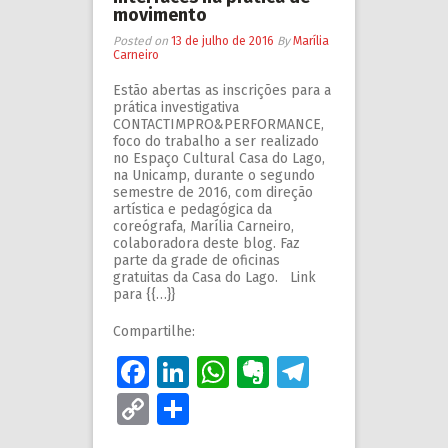
movimento
Posted on
13 de julho de 2016
By
Marília
Carneiro
Estão abertas as inscrições para a
prática investigativa
CONTACTIMPRO&PERFORMANCE,
foco do trabalho a ser realizado
no Espaço Cultural Casa do Lago,
na Unicamp, durante o segundo
semestre de 2016, com direção
artística e pedagógica da
coreógrafa, Marília Carneiro,
colaboradora deste blog. Faz
parte da grade de oficinas
gratuitas da Casa do Lago. Link
para {{…}}
Compartilhe:
Facebook
LinkedIn
WhatsApp
Evernote
Telegram
Copy
Share
Link