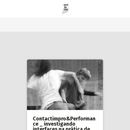
Contactimpro&Performan
ce _ investigando
interfaces na prática de