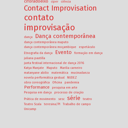
ciforadoeixo
ciper
ciência
Contact Improvisation
contato
improvisação
Dança contemporânea
dança
dança contemporânea maputo
dança contemporânea moçambique
espetáculo
Evento
Etnografia da dança
formação em dança
juliana pautilla
junta festival internacional de dança 2016
Katya Manjate
Maputo
Marilia carneiro
matanyane abilio
matemática
mucinadanza
novela performática gestual
NUDEZ
obra coreográfica
Oficina
pandemia
Performance
pesquisa em arte
Pesquisa em dança
processo de criação
série
Prática de movimento
sesc
teatro
Teatro Scala
teresina/PI
Trabalho de campo
Unicamp