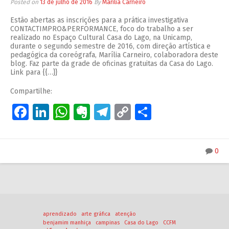
Posted on
13 de julho de 2016
By
Marília Carneiro
Estão abertas as inscrições para a prática investigativa
CONTACTIMPRO&PERFORMANCE, foco do trabalho a ser
realizado no Espaço Cultural Casa do Lago, na Unicamp,
durante o segundo semestre de 2016, com direção artística e
pedagógica da coreógrafa, Marília Carneiro, colaboradora deste
blog. Faz parte da grade de oficinas gratuitas da Casa do Lago.
Link para {{…}}
Compartilhe:
Facebook
LinkedIn
WhatsApp
Evernote
Telegram
Copy
Share
Link
0
aprendizado
arte gráfica
atenção
benjamim manhiça
campinas
Casa do Lago
CCFM