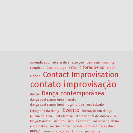
aprendizado
arte gráfica
atenção
benjamim manhiça
ciforadoeixo
campinas
Casa do Lago
CCFM
ciper
Contact Improvisation
ciência
contato improvisação
Dança contemporânea
dança
dança contemporânea maputo
dança contemporânea moçambique
espetáculo
Evento
Etnografia da dança
formação em dança
juliana pautilla
junta festival internacional de dança 2016
Katya Manjate
Maputo
Marilia carneiro
matanyane abilio
matemática
mucinadanza
novela performática gestual
NUDEZ
obra coreográfica
Oficina
pandemia