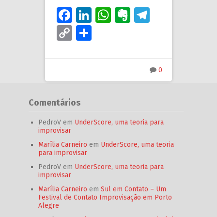
Facebook
LinkedIn
WhatsApp
Evernote
Telegram
Copy
Share
Link
0
Comentários
PedroV
em
UnderScore, uma teoria para
improvisar
Marília Carneiro
em
UnderScore, uma teoria
para improvisar
PedroV
em
UnderScore, uma teoria para
improvisar
Marília Carneiro
em
Sul em Contato – Um
Festival de Contato Improvisação em Porto
Alegre