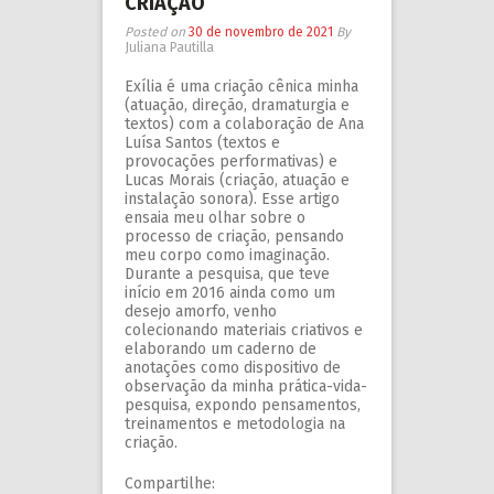
CRIAÇÃO
Posted on
30 de novembro de 2021
By
Juliana Pautilla
Exília é uma criação cênica minha
(atuação, direção, dramaturgia e
textos) com a colaboração de Ana
Luísa Santos (textos e
provocações performativas) e
Lucas Morais (criação, atuação e
instalação sonora). Esse artigo
ensaia meu olhar sobre o
processo de criação, pensando
meu corpo como imaginação.
Durante a pesquisa, que teve
início em 2016 ainda como um
desejo amorfo, venho
colecionando materiais criativos e
elaborando um caderno de
anotações como dispositivo de
observação da minha prática-vida-
pesquisa, expondo pensamentos,
treinamentos e metodologia na
criação.
Compartilhe: