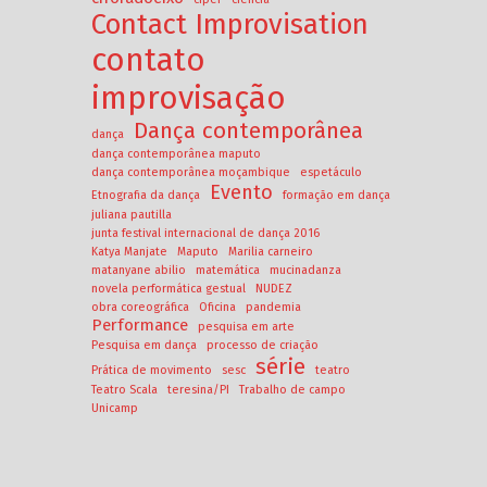
Contact Improvisation
contato
improvisação
Dança contemporânea
dança
dança contemporânea maputo
dança contemporânea moçambique
espetáculo
Evento
Etnografia da dança
formação em dança
juliana pautilla
junta festival internacional de dança 2016
Katya Manjate
Maputo
Marilia carneiro
matanyane abilio
matemática
mucinadanza
novela performática gestual
NUDEZ
obra coreográfica
Oficina
pandemia
Performance
pesquisa em arte
Pesquisa em dança
processo de criação
série
Prática de movimento
sesc
teatro
Teatro Scala
teresina/PI
Trabalho de campo
Unicamp