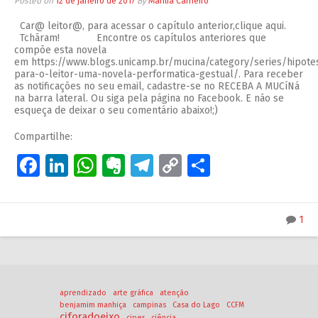
Posted on
12 de janeiro de 2017
By
Marília Carneiro
Car@ leitor@, para acessar o capítulo anterior,clique aqui.
Tchãram! Encontre os capítulos anteriores que
compõe esta novela
em https://www.blogs.unicamp.br/mucina/category/series/hipote
para-o-leitor-uma-novela-performatica-gestual/. Para receber
as notificações no seu email, cadastre-se no RECEBA A MUCíNá
na barra lateral. Ou siga pela página no Facebook. E não se
esqueça de deixar o seu comentário abaixo!;)
Compartilhe:
Facebook
LinkedIn
WhatsApp
Evernote
Telegram
Copy
Share
Link
1
aprendizado
arte gráfica
atenção
benjamim manhiça
campinas
Casa do Lago
CCFM
ciforadoeixo
ciper
ciência