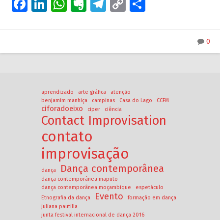
Facebook
LinkedIn
WhatsApp
Evernote
Telegram
Copy
Share
Link
0
aprendizado
arte gráfica
atenção
benjamim manhiça
campinas
Casa do Lago
CCFM
ciforadoeixo
ciper
ciência
Contact Improvisation
contato
improvisação
Dança contemporânea
dança
dança contemporânea maputo
dança contemporânea moçambique
espetáculo
Evento
Etnografia da dança
formação em dança
juliana pautilla
junta festival internacional de dança 2016