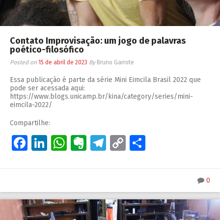
Contato Improvisação: um jogo de palavras
poético-filosófico
Posted on
15 de abril de 2023
By
Bruno Garrote
Essa publicação é parte da série Mini Eimcila Brasil 2022 que
pode ser acessada aqui:
https://www.blogs.unicamp.br/kina/category/series/mini-
eimcila-2022/
Compartilhe:
Facebook
LinkedIn
WhatsApp
Evernote
Telegram
Copy
Share
Link
0