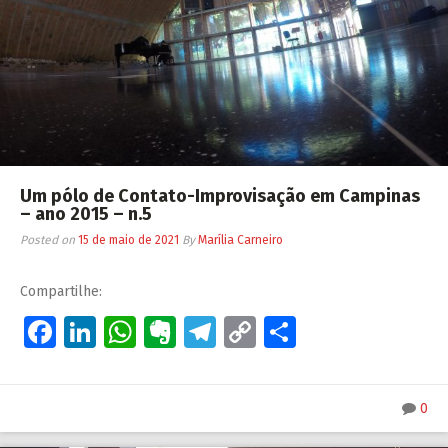
Um pólo de Contato-Improvisação em Campinas
– ano 2015 – n.5
Posted on
15 de maio de 2021
By
Marília Carneiro
Compartilhe:
Facebook
LinkedIn
WhatsApp
Evernote
Telegram
Copy
Share
Link
0