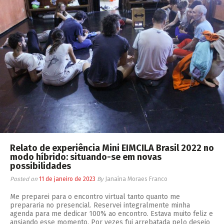
Relato de experiência Mini EIMCILA Brasil 2022 no
modo híbrido: situando-se em novas
possibilidades
Posted on
11 de janeiro de 2023
By
Janaína Moraes Franco
Me preparei para o encontro virtual tanto quanto me
prepararia no presencial. Reservei integralmente minha
agenda para me dedicar 100% ao encontro. Estava muito feliz e
ansiando esse momento. Por vezes fui arrebatada pelo desejo