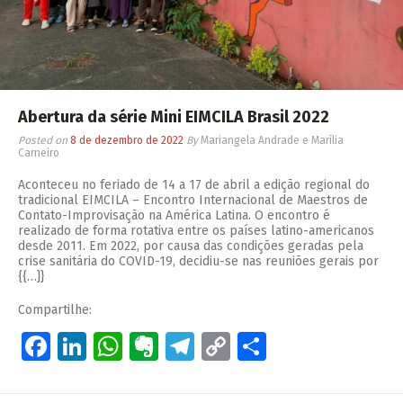
Abertura da série Mini EIMCILA Brasil 2022
Posted on
8 de dezembro de 2022
By
Mariangela Andrade e Marília
Carneiro
Aconteceu no feriado de 14 a 17 de abril a edição regional do
tradicional EIMCILA – Encontro Internacional de Maestros de
Contato-Improvisação na América Latina. O encontro é
realizado de forma rotativa entre os países latino-americanos
desde 2011. Em 2022, por causa das condições geradas pela
crise sanitária do COVID-19, decidiu-se nas reuniões gerais por
{{…}}
Compartilhe:
Facebook
LinkedIn
WhatsApp
Evernote
Telegram
Copy
Share
Link