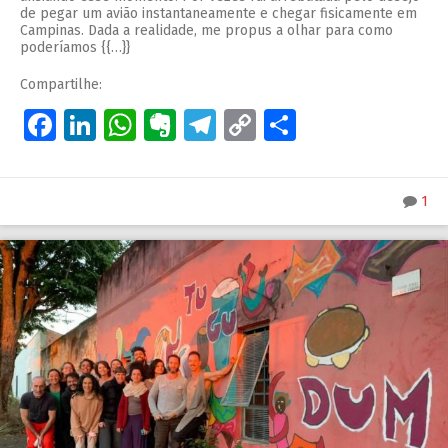
de pegar um avião instantaneamente e chegar fisicamente em
Campinas. Dada a realidade, me propus a olhar para como
poderíamos {{…}}
Compartilhe:
Facebook
LinkedIn
WhatsApp
Evernote
Telegram
Copy
Share
Link
1