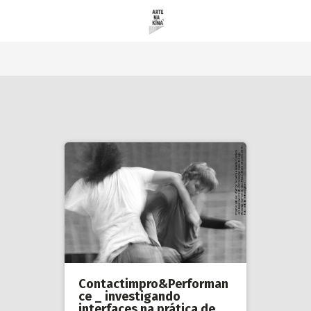
Contactimpro&Performan
ce _ investigando
interfaces na prática de