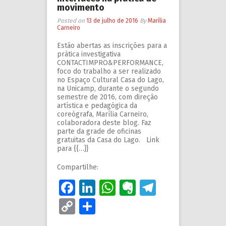
movimento
Posted on
13 de julho de 2016
By
Marília
Carneiro
Estão abertas as inscrições para a
prática investigativa
CONTACTIMPRO&PERFORMANCE,
foco do trabalho a ser realizado
no Espaço Cultural Casa do Lago,
na Unicamp, durante o segundo
semestre de 2016, com direção
artística e pedagógica da
coreógrafa, Marília Carneiro,
colaboradora deste blog. Faz
parte da grade de oficinas
gratuitas da Casa do Lago. Link
para {{…}}
Compartilhe:
Facebook
LinkedIn
WhatsApp
Evernote
Telegram
Copy
Share
Link