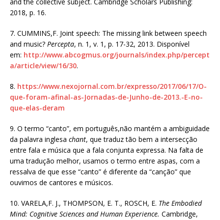
and the collective subject. Cambridge Scholars Publishing:
2018, p. 16.
7. CUMMINS,F. Joint speech: The missing link between speech
and music?
Percepta
, n. 1, v. 1, p. 17-32, 2013. Disponível
em:
http://www.abcogmus.org/journals/index.php/percept
a/article/view/16/30
.
8.
https://www.nexojornal.com.br/expresso/2017/06/17/O-
que-foram-afinal-as-Jornadas-de-Junho-de-2013.-E-no-
que-elas-deram
9. O termo “canto”, em português,não mantém a ambiguidade
da palavra inglesa
chant
, que traduz tão bem a intersecção
entre fala e música que a fala conjunta expressa. Na falta de
uma tradução melhor, usamos o termo entre aspas, com a
ressalva de que esse “canto” é diferente da “canção” que
ouvimos de cantores e músicos.
10. VARELA,F. J., THOMPSON, E. T., ROSCH, E.
The Embodied
Mind: Cognitive Sciences and Human Experience.
Cambridge,