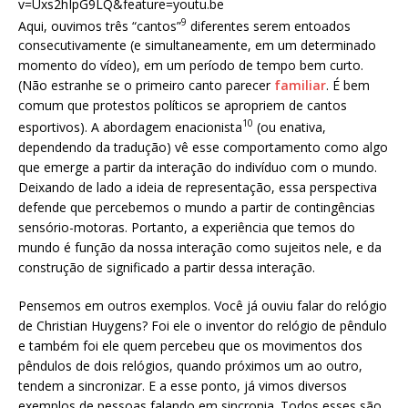
v=Uxs2hIpG9LQ&feature=youtu.be
9
Aqui, ouvimos três “cantos”
diferentes serem entoados
consecutivamente (e simultaneamente, em um determinado
momento do vídeo), em um período de tempo bem curto.
(Não estranhe se o primeiro canto parecer
familiar
. É bem
comum que protestos políticos se apropriem de cantos
10
esportivos). A abordagem enacionista
(ou enativa,
dependendo da tradução) vê esse comportamento como algo
que emerge a partir da interação do indivíduo com o mundo.
Deixando de lado a ideia de representação, essa perspectiva
defende que percebemos o mundo a partir de contingências
sensório-motoras. Portanto, a experiência que temos do
mundo é função da nossa interação como sujeitos nele, e da
construção de significado a partir dessa interação.
Pensemos em outros exemplos. Você já ouviu falar do relógio
de Christian Huygens? Foi ele o inventor do relógio de pêndulo
e também foi ele quem percebeu que os movimentos dos
pêndulos de dois relógios, quando próximos um ao outro,
tendem a sincronizar. E a esse ponto, já vimos diversos
exemplos de pessoas falando em sincronia. Todos esses são