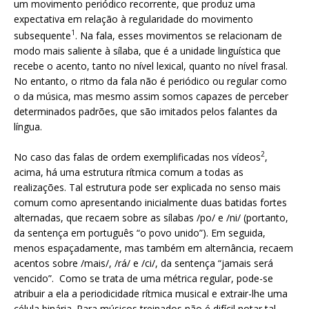
um movimento periódico recorrente, que produz uma
expectativa em relação à regularidade do movimento
1
subsequente
. Na fala, esses movimentos se relacionam de
modo mais saliente à sílaba, que é a unidade linguística que
recebe o acento, tanto no nível lexical, quanto no nível frasal.
No entanto, o ritmo da fala não é periódico ou regular como
o da música, mas mesmo assim somos capazes de perceber
determinados padrões, que são imitados pelos falantes da
língua.
2
No caso das falas de ordem exemplificadas nos vídeos
,
acima, há uma estrutura rítmica comum a todas as
realizações. Tal estrutura pode ser explicada no senso mais
comum como apresentando inicialmente duas batidas fortes
alternadas, que recaem sobre as sílabas /po/ e /ni/ (portanto,
da sentença em português “o povo unido”). Em seguida,
menos espaçadamente, mas também em alternância, recaem
acentos sobre /mais/, /rá/ e /ci/, da sentença “jamais será
vencido”. Como se trata de uma métrica regular, pode-se
atribuir a ela a periodicidade rítmica musical e extrair-lhe uma
célula binária. Para músicos treinados não é difícil notar tal