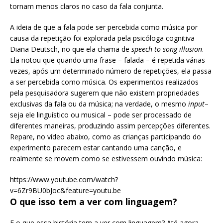
tornam menos claros no caso da fala conjunta.
A ideia de que a fala pode ser percebida como música por
causa da repetição foi explorada pela psicóloga cognitiva
Diana Deutsch, no que ela chama de
speech to song illusion
.
Ela notou que quando uma frase – falada – é repetida várias
vezes, após um determinado número de repetições, ela passa
a ser percebida como música. Os experimentos realizados
pela pesquisadora sugerem que não existem propriedades
exclusivas da fala ou da música; na verdade, o mesmo
input
–
seja ele linguístico ou musical – pode ser processado de
diferentes maneiras, produzindo assim percepções diferentes.
Repare, no vídeo abaixo, como as crianças participando do
experimento parecem estar cantando uma canção, e
realmente se movem como se estivessem ouvindo música:
https://www.youtube.com/watch?
v=6Zr9BU0bJoc&feature=youtu.be
O que isso tem a ver com linguagem?
E o que essa história tem a ver com linguagem? Até agora,