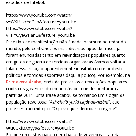
estádios de futebol:
https://www.youtube.com/watch?
v=WXLUxcYdG_o&feature=youtu.be
https://www.youtube.com/watch?
v=HYOyeG1janE&feature=youtu.be
Esse tipo de manifestação não é nada incomum ao redor do
mundo; pelo contrário, os mais diversos tipos de frases já
foram enunciadas tanto em reivindicações populares quanto
em gritos de guerra de torcidas organizadas (vamos voltar a
falar dessa relação aparentemente inusitada entre protestos
políticos e torcidas esportivas daqui a pouco). Por exemplo, na
Primavera Árabe
, onda de protestos e revoluções populares
contra os governos do mundo árabe, que despontaram a
partir de 2011, uma frase acabou se tornando um slogan da
população revoltosa: “
Ash-shaʻb yurīd isqāṭ an-niẓām
”, que
pode ser traduzido por “O povo quer derrubar o regime”:
https://www.youtube.com/watch?
v=u0GxfBXoyy8&feature=youtu.be
E o que protestos para a derrubada de governos ditatoriais