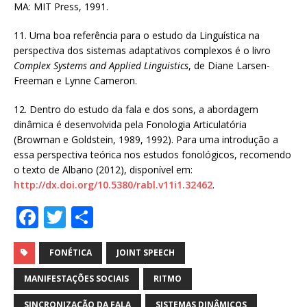
MA: MIT Press, 1991.
11. Uma boa referência para o estudo da Linguística na
perspectiva dos sistemas adaptativos complexos é o livro
Complex Systems and Applied Linguistics
, de Diane Larsen-
Freeman e Lynne Cameron.
12. Dentro do estudo da fala e dos sons, a abordagem
dinâmica é desenvolvida pela Fonologia Articulatória
(Browman e Goldstein, 1989, 1992). Para uma introdução a
essa perspectiva teórica nos estudos fonológicos, recomendo
o texto de Albano (2012), disponível em:
http://dx.doi.org/10.5380/rabl.v11i1.32462
.
F
T
S
a
w
h
c
it
ar
FONÉTICA
JOINT SPEECH
e
te
e
MANIFESTAÇÕES SOCIAIS
RITMO
b
r
SINCRONIZAÇÃO DA FALA
SISTEMAS DINÂMICOS