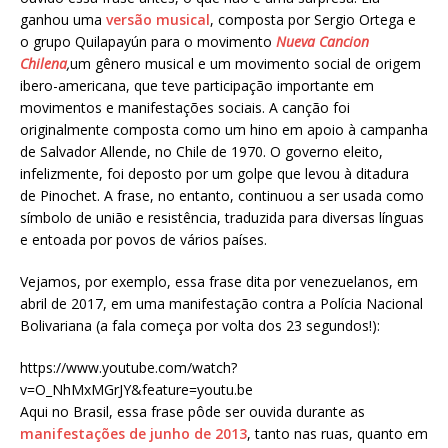
ganhou uma
versão musical
, composta por Sergio Ortega e
o grupo Quilapayún para o movimento
Nueva Cancion
Chilena
,
um gênero musical e um movimento social de origem
ibero-americana, que teve participação importante em
movimentos e manifestações sociais. A canção foi
originalmente composta como um hino em apoio à campanha
de Salvador Allende, no Chile de 1970. O governo eleito,
infelizmente, foi deposto por um golpe que levou à ditadura
de Pinochet. A frase, no entanto, continuou a ser usada como
símbolo de união e resistência, traduzida para diversas línguas
e entoada por povos de vários países.
Vejamos, por exemplo, essa frase dita por venezuelanos, em
abril de 2017, em uma manifestação contra a Polícia Nacional
Bolivariana (a fala começa por volta dos 23 segundos!):
https://www.youtube.com/watch?
v=O_NhMxMGrJY&feature=youtu.be
Aqui no Brasil, essa frase pôde ser ouvida durante as
manifestações de junho de 2013
, tanto nas ruas, quanto em