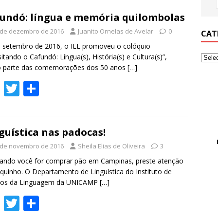
undó: língua e memória quilombolas
 de dezembro de 2016
Juanito Ornelas de Avelar
0
CAT
etembro de 2016, o IEL promoveu o colóquio
sitando o Cafundó: Língua(s), História(s) e Cultura(s)”,
 parte das comemorações dos 50 anos
[…]
F
T
S
ac
w
h
e
itt
ar
b
er
e
guística nas padocas!
o
 de novembro de 2016
Sheila Elias de Oliveira
3
o
do você for comprar pão em Campinas, preste atenção
quinho. O Departamento de Linguística do Instituto de
k
dos da Linguagem da UNICAMP
[…]
F
T
S