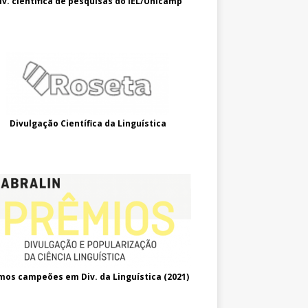
iv. científica de pesquisas do IEL/Unicamp
Divulgação Científica da Linguística
mos campeões em Div. da Linguística (2021
)