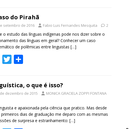
ac
w
h
e
itt
ar
b
er
e
aso do Pirahã
o
de setembro de 2016
Fabio Luis Fernandes Mesquita
2
o
 o estudo das línguas indígenas pode nos dizer sobre o
onamento das línguas em geral? Conhecer um caso
k
mático de polêmicas entre linguistas
[…]
F
T
S
ac
w
h
e
itt
ar
b
er
e
guística, o que é isso?
o
 de dezembro de 2015
MONICA GRACIELA ZOPPI FONTANA
o
inguista e apaixonada pela ciência que pratico. Mas desde
k
 primeiros dias de graduação me deparo com as mesmas
ssões de surpresa e estranhamento:
[…]