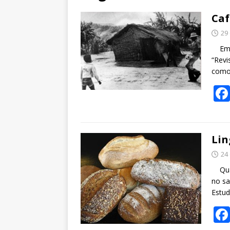
Caf
29
Em s
“Revi
como
Lin
24
Quan
no sa
Estu