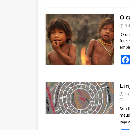
O c
9 
O que
funci
emble
Lin
14
1
Sou l
meus
expre