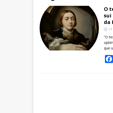
O t
sui
da 
17
“O te
optim
que u