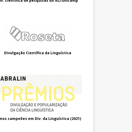
iv. científica de pesquisas do IEL/Unicamp
Divulgação Científica da Linguística
mos campeões em Div. da Linguística (2021
)