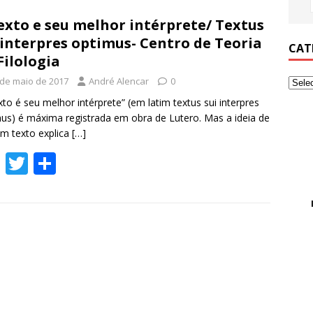
exto e seu melhor intérprete/ Textus
 interpres optimus- Centro de Teoria
CAT
Filologia
 de maio de 2017
André Alencar
0
xto é seu melhor intérprete” (em latim textus sui interpres
us) é máxima registrada em obra de Lutero. Mas a ideia de
m texto explica
[…]
F
T
S
ac
w
h
e
itt
ar
b
er
e
o
o
k