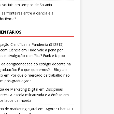
 sociais em tempos de Satania
 as fronteiras entre a ciência e a
ociência?
ENTÁRIOS
gação Científica na Pandemia (S12E15) –
 com Ciência
em
Tudo vale a pena por
as e divulgação científica? Funk e K-pop
 da obrigatoriedade do estágio docente na
graduação: É o que queremos? – Blog ao
so
em
Por que o mercado de trabalho não
 em pós-graduação?
ia de Marketing Digital
em
Disciplinas
entes? A escola militarizada e a ênfase em
os lados da moeda
ia de marketing digital
em
IAgora? Chat GPT