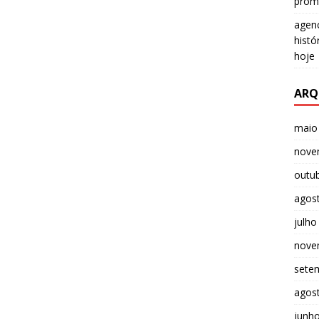
prom
agenc
histó
hoje
ARQ
maio
nove
outu
agos
julho
nove
sete
agos
junh