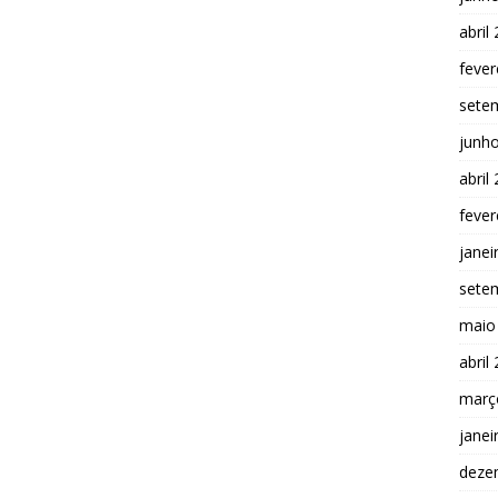
abril
fever
sete
junh
abril
fever
janei
sete
maio
abril
març
janei
deze