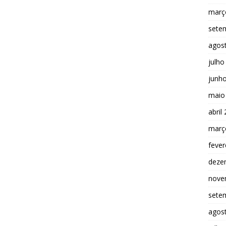
març
sete
agos
julho
junh
maio
abril
març
fever
deze
nove
sete
agos