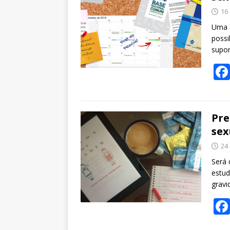
16
Uma 
possi
supor
Pre
sex
24
Será 
estud
gravi