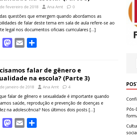
 de fevereiro de 2018
Ana Arnt
0
das questões que emergem quando abordamos as
bilidades de falar deste tema em sala de aula refere-se ao
te legal nos documentos oficiais curriculares
[…]
F
M
E
S
ac
as
m
h
e
to
ai
ar
b
d
l
e
cisamos falar de gênero e
ualidade na escola? (Parte 3)
o
o
POS
 de janeiro de 2018
Ana Arnt
4
o
n
que falar de gênero e sexualidade é importante quando
k
Confi
amos saúde, reprodução e prevenção de doenças e
Pós-
dez na adolescência? Nos últimos dois posts
[…]
forma
F
M
E
S
Cultu
ac
as
m
h
socia