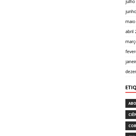
julho
junh
maio
abril
març
fever
janei
deze
ETIQ
AB
CIÊ
CO