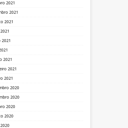
bro 2021
mbro 2021
to 2021
 2021
o 2021
 2021
o 2021
eiro 2021
ro 2021
mbro 2020
mbro 2020
bro 2020
to 2020
 2020