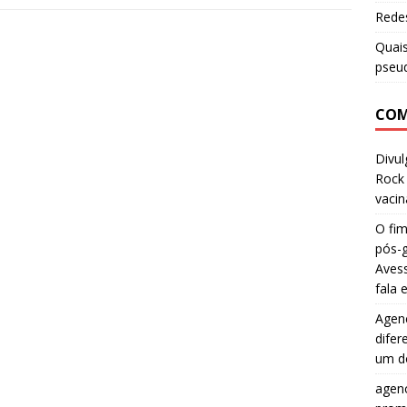
e
to
ai
ar
Redes
b
d
l
e
Quais
o
o
pseud
o
n
COM
k
Divul
Rock
vacin
O fim
pós-
Aves
fala
Agenc
difer
um d
agenc