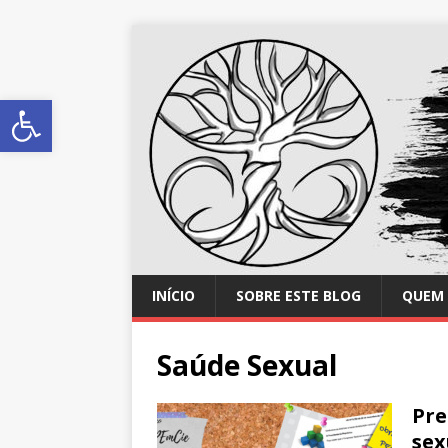
Abrir a barra de ferramentas
INÍCIO
SOBRE ESTE BLOG
QUEM 
Saúde Sexual
Pre
sex