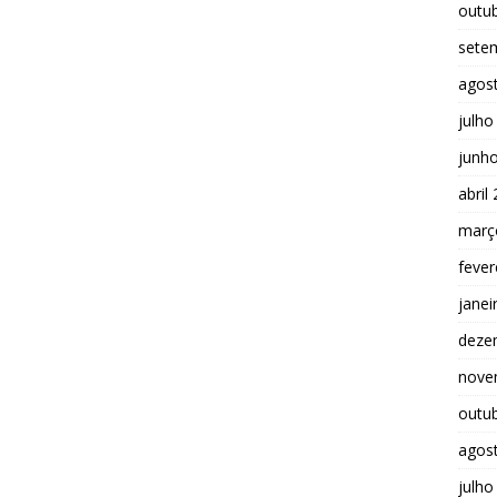
outu
sete
agos
julho
junh
abril
març
fever
janei
deze
nove
outu
agos
julho