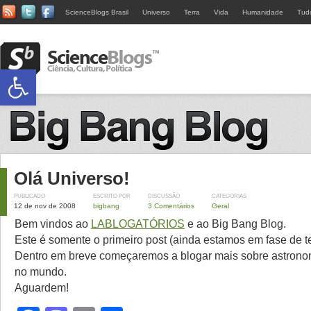
ScienceBlogs Brasil
Universo
Terra
Vida
Humanidade
Tud
Abrir a barra de ferramentas
Olá Universo!
PUBLICADO
ESCRITO POR
DISCUSSÃO
CATEGORIAS
12 de nov de 2008
bigbang
3 Comentários
Geral
Bem vindos ao
LABLOGATÓRIOS
e ao Big Bang Blog.
Este é somente o primeiro post (ainda estamos em fase de te
Dentro em breve começaremos a blogar mais sobre astronom
no mundo.
Aguardem!