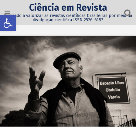
Ciência em Revista
Abrir a barra de ferramentas
Dedicado a valorizar as revistas científicas brasileiras por meio da
divulgação científica ISSN 2526-6187