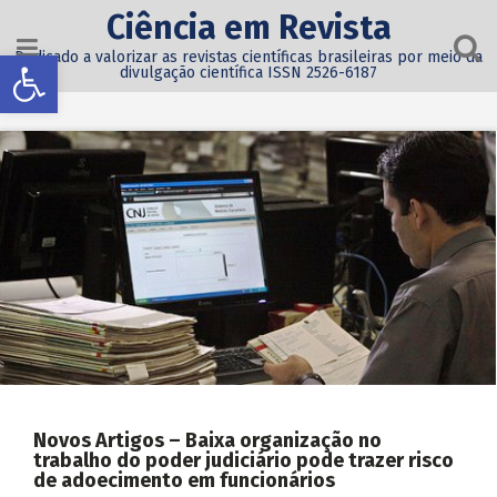
Ciência em Revista
Abrir a barra de ferramentas
Dedicado a valorizar as revistas científicas brasileiras por meio da
divulgação científica ISSN 2526-6187
Novos Artigos – Baixa organização no
trabalho do poder judiciário pode trazer risco
de adoecimento em funcionários