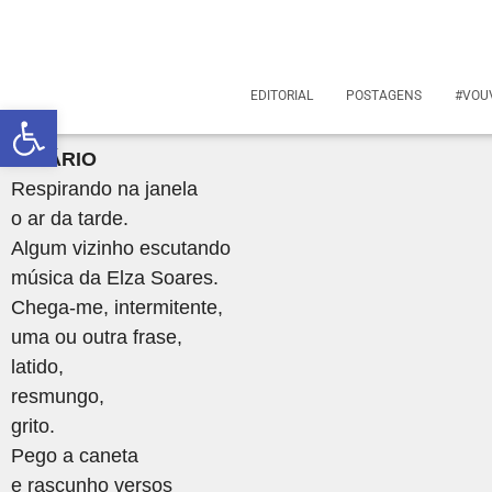
EDITORIAL
POSTAGENS
#VOU
Abrir a barra de ferramentas
I.
DIÁRIO
Respirando na janela
o ar da tarde.
Algum vizinho escutando
música da Elza Soares.
Chega-me, intermitente,
uma ou outra frase,
latido,
resmungo,
grito.
Pego a caneta
e rascunho versos