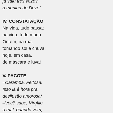
já saiu três vezes
a menina do Doze!
IV.
CONSTATAÇÃO
Na vida, tudo passa;
na vida, tudo muda.
Ontem, na rua,
tomando sol e chuva;
hoje, em casa,
de máscara e luva!
V.
PACOTE
–Caramba, Feitosa!
Isso lá é hora pra
desilusão amorosa!
–Você sabe, Virgílio,
o mal, quando vem,