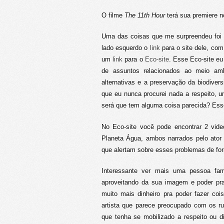
O filme
The 11th Hour
terá sua premiere n
Uma das coisas que me surpreendeu foi
lado esquerdo o
link
para o site dele, com 
um
link
para o
Eco-site
. Esse Eco-site eu
de assuntos relacionados ao meio amb
alternativas e a preservação da biodive
que eu nunca procurei nada a respeito, 
será que tem alguma coisa parecida? Esse
No Eco-site você pode encontrar 2 vide
Planeta Água, ambos narrados pelo ator 
que alertam sobre esses problemas de for
Interessante ver mais uma pessoa fa
aproveitando da sua imagem e poder pr
muito mais dinheiro pra poder fazer co
artista que parece preocupado com os r
que tenha se mobilizado a respeito ou 