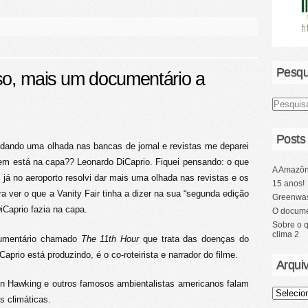
Pesqu
so, mais um documentário a
Posts
dando uma olhada nas bancas de jornal e revistas me deparei
uem está na capa?? Leonardo DiCaprio. Fiquei pensando: o que
A Amazôn
já no aeroporto resolvi dar mais uma olhada nas revistas e os
15 anos!
a ver o que a Vanity Fair tinha a dizer na sua “segunda edição
Greenwas
iCaprio fazia na capa.
O docume
Sobre o 
clima 2
cumentário chamado
The 11th Hour
que trata das doenças do
prio está produzindo, é o co-roteirista e narrador do filme.
Arqui
n Hawking e outros famosos ambientalistas americanos falam
s climáticas.