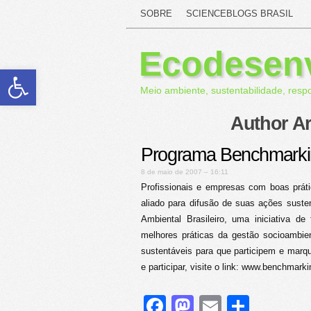
SOBRE
SCIENCEBLOGS BRASIL
Ecodesen
Abrir a barra de ferramentas
Meio ambiente, sustentabilidade, resp
Author A
Programa Benchmarkin
8 de maio de 2007 – 16:11
Profissionais e empresas com boas prát
aliado para difusão de suas ações suste
Ambiental Brasileiro, uma iniciativa de
melhores práticas da gestão socioambie
sustentáveis para que participem e mar
e participar, visite o link: www.benchmark
Facebook
Mastodon
Email
Share