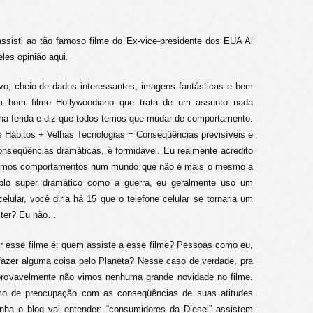
ssisti ao tão famoso filme do Ex-vice-presidente dos EUA Al
les opinião aqui.
ivo, cheio de dados interessantes, imagens fantásticas e bem
m bom filme Hollywoodiano que trata de um assunto nada
 na ferida e diz que todos temos que mudar de comportamento.
s Hábitos + Velhas Tecnologias = Conseqüências previsíveis e
nseqüências dramáticas, é formidável. Eu realmente acredito
esmos comportamentos num mundo que não é mais o mesmo a
lo super dramático como a guerra, eu geralmente uso um
lular, você diria há 15 que o telefone celular se tornaria um
i ter? Eu não…
r esse filme é: quem assiste a esse filme? Pessoas como eu,
azer alguma coisa pelo Planeta? Nesse caso de verdade, pra
 provavelmente não vimos nenhuma grande novidade no filme.
o de preocupação com as conseqüências de suas atitudes
ha o blog vai entender: “consumidores da Diesel” assistem