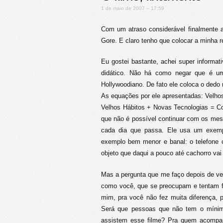
1 de maio de 2007 – 17:59
Com um atraso considerável finalmente a
Gore. E claro tenho que colocar a minha re
Eu gostei bastante, achei super informat
didático. Não há como negar que é u
Hollywoodiano. De fato ele coloca o dedo
As equações por ele apresentadas: Velho
Velhos Hábitos + Novas Tecnologias = Co
que não é possível continuar com os m
cada dia que passa. Ele usa um exemp
exemplo bem menor e banal: o telefone ce
objeto que daqui a pouco até cachorro va
Mas a pergunta que me faço depois de ve
como você, que se preocupam e tentam f
mim, pra você não fez muita diferença,
Será que pessoas que não tem o mínim
assistem esse filme? Pra quem acompan