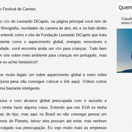
Quem
o Festival de Cannes.
Claud
 o
site
do Leonardo DiCaprio, na página principal você tem do
seres 
filmografia, novidades da carreira de ator, etc e no lado direito
 entendi como o site da Fundação Leonardo DiCaprio que trata
iente como o aquecimento global, energias renováveis e
rsidade, você encontra ainda um
site
para crianças. Tudo bem
um site sobre meio ambiente para crianças em português, mas
 eu achei fantástico!!
os muito legais um sobre aquecimento global e outro sobre
(uma pena não conseguir colocar o link aqui). Vídeos curtos
ma bastante inteligente.
mosa e com alcance global preocupada com o assunto e
a tentar fazer alguma coisa. Entendo que nos EUA se tenha
isas do tipo, mas aqui no Brasil eu não consegui pensar um
umos do Planeta, talvez eles possam até estar, mas nenhum
divulgado sua preocupação. Eu vejo muito mais as empresas