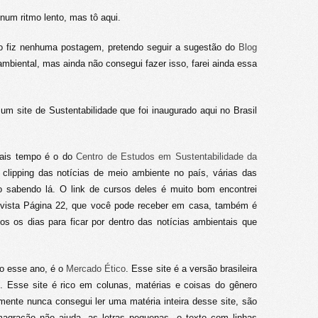
num ritmo lento, mas tô aqui.
não fiz nenhuma postagem, pretendo seguir a sugestão do
Blog
biental, mas ainda não consegui fazer isso, farei ainda essa
m site de Sustentabilidade que foi inaugurado aqui no Brasil
mais tempo é o do
Centro de Estudos em Sustentabilidade da
lipping das notícias de meio ambiente no país, várias das
co sabendo lá. O link de cursos deles é muito bom encontrei
evista Página 22, que você pode receber em casa, também é
os os dias para ficar por dentro das notícias ambientais que
do esse ano, é o
Mercado Ético
. Esse site é a versão brasileira
s
. Esse site é rico em colunas, matérias e coisas do gênero
mente nunca consegui ler uma matéria inteira desse site, são
agração não ajuda, as letras pequenas, o texto com linhas