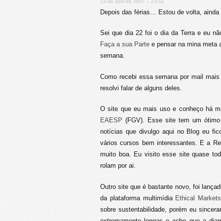
23 de abril de 2007 – 23:51
Depois das férias… Estou de volta, ainda 
Sei que dia 22 foi o dia da Terra e eu 
Faça a sua Parte
e pensar na mina meta am
semana.
Como recebi essa semana por mail mais u
resolvi falar de alguns deles.
O site que eu mais uso e conheço há 
EAESP
(FGV). Esse site tem um ótimo c
notícias que divulgo aqui no Blog eu fi
vários cursos bem interessantes. E a R
muito boa. Eu visito esse site quase tod
rolam por ai.
Outro site que é bastante novo, foi lança
da plataforma multimídia
Ethical Market
sobre sustentabilidade, porém eu sincera
extremamente longas e acho que a diam