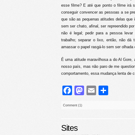
esse filme? E até que ponto o filme irá s
conseguir convencer as pessoas a se pr
que são as pequenas atitudes delas que ir
sem ser chato, afinal, ser repreendido po
não é legal; pedir para a pessoa leva
trabalho; separar o lixo, então, não d
amassar o papel rasgá-lo sem ser olhada
É uma atitude maravilhosa a do Al Gore,
nosso país, mas não paro de me question
comportamento, essa mudança lenta de c
Facebook
Mastodon
Email
Share
Comment (1)
Sites