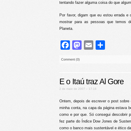
tentando fazer alguma coisa do que algum
Por favor, digam que eu estou errada 
mostrar para as pessoas que temos d
Planeta.
Facebook
Mastodon
Email
Share
Comment (0)
E o Itaú traz Al Gore
2 de maio de 2007 – 17:16
Ontem, depois de escrever o post sobre o
minha conta, na capa da página estava bem
como e por que. Só consegui descobrir p
fez parte do Índice Dow Jones de Susten
como o banco mais sustentável e ético da 