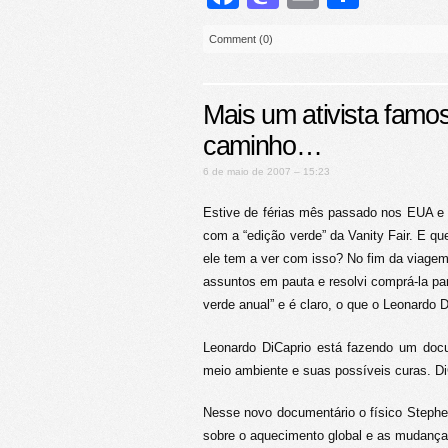
Comment (0)
Mais um ativista famo
caminho…
6 de maio de 2007 – 15:23
Estive de férias mês passado nos EUA e 
com a “edição verde” da Vanity Fair. E q
ele tem a ver com isso? No fim da viagem 
assuntos em pauta e resolvi comprá-la par
verde anual” e é claro, o que o Leonardo D
Leonardo DiCaprio está fazendo um do
meio ambiente e suas possíveis curas. DiCa
Nesse novo documentário o físico Stephe
sobre o aquecimento global e as mudança