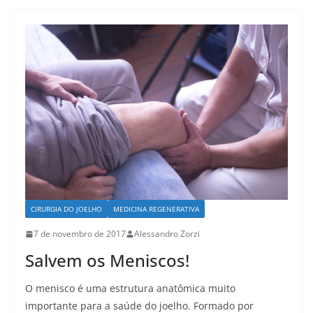
e
o
l
e
b
d
o
o
o
n
k
CIRURGIA DO JOELHO
MEDICINA REGENERATIVA
7 de novembro de 2017
Alessandro Zorzi
Salvem os Meniscos!
O menisco é uma estrutura anatômica muito
importante para a saúde do joelho. Formado por