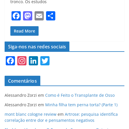
tronco. Os estudos
F
M
E
S
a
a
m
h
c
st
ai
ar
Read More
e
o
l
e
Siga-nos nas redes sociais
b
d
F
In
Li
T
o
o
a
st
n
w
o
n
c
a
k
itt
k
Comentários
e
gr
e
er
b
a
dI
Alessandro Zorzi
em
Como é Feito o Transplante de Osso
o
m
n
Alessandro Zorzi
em
Minha filha tem perna torta? (Parte 1)
o
mont blanc cologne review
em
Artrose: pesquisa identifica
correlação entre dor e pensamentos negativos
k