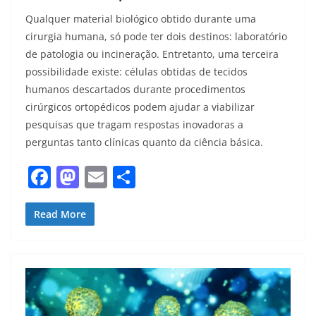
Qualquer material biológico obtido durante uma
cirurgia humana, só pode ter dois destinos: laboratório
de patologia ou incineração. Entretanto, uma terceira
possibilidade existe: células obtidas de tecidos
humanos descartados durante procedimentos
cirúrgicos ortopédicos podem ajudar a viabilizar
pesquisas que tragam respostas inovadoras a
perguntas tanto clínicas quanto da ciência básica.
F
M
E
S
a
a
m
h
c
st
ai
ar
Read More
e
o
l
e
b
d
o
o
o
n