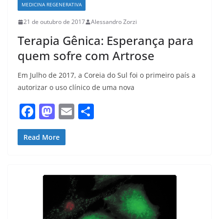
MEDICINA REGENERATIVA
21 de outubro de 2017
Alessandro Zorzi
Terapia Gênica: Esperança para
quem sofre com Artrose
Em Julho de 2017, a Coreia do Sul foi o primeiro país a
autorizar o uso clínico de uma nova
F
M
E
S
a
a
m
h
c
st
ai
ar
Read More
e
o
l
e
b
d
o
o
o
n