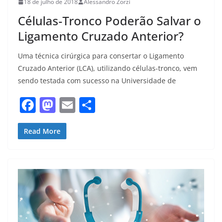
18 de julho de 2018
Alessandro Zorzi
Células-Tronco Poderão Salvar o
Ligamento Cruzado Anterior?
Uma técnica cirúrgica para consertar o Ligamento
Cruzado Anterior (LCA), utilizando células-tronco, vem
sendo testada com sucesso na Universidade de
F
M
E
S
a
a
m
h
c
st
ai
ar
Read More
e
o
l
e
b
d
o
o
o
n
k