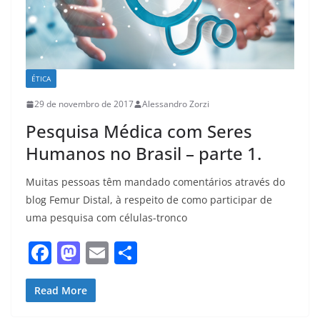
ÉTICA
29 de novembro de 2017
Alessandro Zorzi
Pesquisa Médica com Seres
Humanos no Brasil – parte 1.
Muitas pessoas têm mandado comentários através do
blog Femur Distal, à respeito de como participar de
uma pesquisa com células-tronco
F
M
E
S
a
a
m
h
c
st
ai
ar
Read More