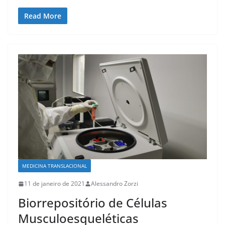
a
a
m
h
c
st
ai
ar
Read More
e
o
l
e
b
d
o
o
o
n
k
MEDICINA TRANSLACIONAL
11 de janeiro de 2021
Alessandro Zorzi
Biorrepositório de Células
Musculoesqueléticas