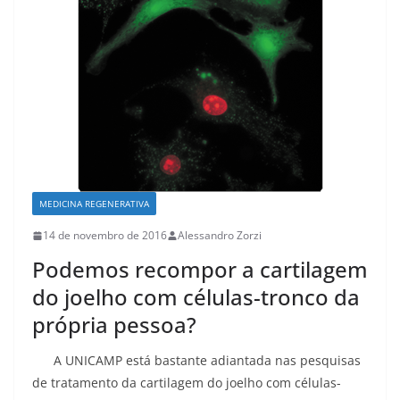
k
MEDICINA REGENERATIVA
14 de novembro de 2016
Alessandro Zorzi
Podemos recompor a cartilagem
do joelho com células-tronco da
própria pessoa?
A UNICAMP está bastante adiantada nas pesquisas
de tratamento da cartilagem do joelho com células-