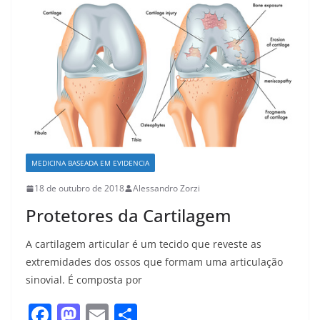
o
n
k
MEDICINA BASEADA EM EVIDENCIA
18 de outubro de 2018
Alessandro Zorzi
Protetores da Cartilagem
A cartilagem articular é um tecido que reveste as
extremidades dos ossos que formam uma articulação
sinovial. É composta por
F
M
E
S