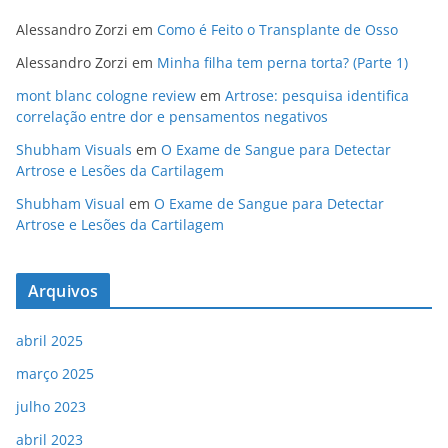
e
gr
e
er
b
a
dI
Alessandro Zorzi
em
Como é Feito o Transplante de Osso
o
m
n
Alessandro Zorzi
em
Minha filha tem perna torta? (Parte 1)
o
mont blanc cologne review
em
Artrose: pesquisa identifica
correlação entre dor e pensamentos negativos
k
Shubham Visuals
em
O Exame de Sangue para Detectar
Artrose e Lesões da Cartilagem
Shubham Visual
em
O Exame de Sangue para Detectar
Artrose e Lesões da Cartilagem
Arquivos
abril 2025
março 2025
julho 2023
abril 2023