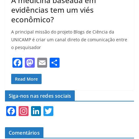
A medicina baseada em
evidências tem um viés
econômico?
A principal missão do projeto Blogs de Ciência da
UNICAMP é criar um canal direto de comunicação entre
o pesquisador
F
M
E
S
a
a
m
h
c
st
ai
ar
Read More
e
o
l
e
Siga-nos nas redes sociais
b
d
F
In
Li
T
o
o
a
st
n
w
o
n
c
a
k
itt
k
Comentários