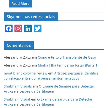
c
st
ai
ar
Read More
e
o
l
e
Siga-nos nas redes sociais
b
d
F
In
Li
T
o
o
a
st
n
w
o
n
c
a
k
itt
k
Comentários
e
gr
e
er
b
a
dI
Alessandro Zorzi
em
Como é Feito o Transplante de Osso
o
m
n
Alessandro Zorzi
em
Minha filha tem perna torta? (Parte 1)
o
mont blanc cologne review
em
Artrose: pesquisa identifica
correlação entre dor e pensamentos negativos
k
Shubham Visuals
em
O Exame de Sangue para Detectar
Artrose e Lesões da Cartilagem
Shubham Visual
em
O Exame de Sangue para Detectar
Artrose e Lesões da Cartilagem