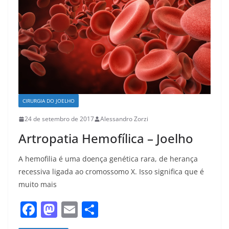
CIRURGIA DO JOELHO
24 de setembro de 2017
Alessandro Zorzi
Artropatia Hemofílica – Joelho
A hemofilia é uma doença genética rara, de herança
recessiva ligada ao cromossomo X. Isso significa que é
muito mais
F
M
E
S
a
a
m
h