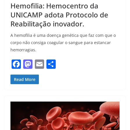
Hemofilia: Hemocentro da
UNICAMP adota Protocolo de
Reabilitação inovador.
A hemofilia é uma doença genética que faz com que o
corpo não consiga coagular o sangue para estancar
hemorragias.
F
M
E
S
a
a
m
h
c
st
ai
ar
Read More
e
o
l
e
b
d
o
o
o
n
k