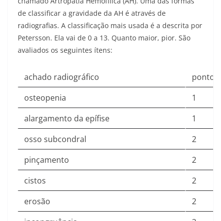
chamado Artropatia Hemofílica (AH). Uma das formas
de classificar a gravidade da AH é através de
radiografias. A classificação mais usada é a descrita por
Petersson. Ela vai de 0 a 13. Quanto maior, pior. São
avaliados os seguintes ítens:
achado radiográfico
pontos
osteopenia
1
alargamento da epífise
1
osso subcondral
2
pinçamento
2
cistos
2
erosão
2