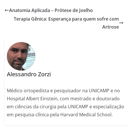
e
o
l
e
Anatomia Aplicada – Prótese de Joelho
b
d
Terapia Gênica: Esperança para quem sofre com
o
o
Artrose
o
n
k
Alessandro Zorzi
Médico ortopedista e pesquisador na UNICAMP e no
Hospital Albert Einstein, com mestrado e doutorado
em ciências da cirurgia pela UNICAMP e especialização
em pesquisa clínica pela Harvard Medical School.