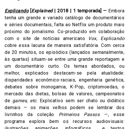
Explicando
[
Explained
| 2018 | 1 temporada] —
Embora
tenha um grande e variado catálogo de documentários
e séries documentais, falta ao Netflix um produto mais
próximo do jornalismo. Co-produzido em colaboração
com o site de notícias americano
Vox
,
Explicando
cobre essa lacuna de maneira satisfatória. Com cerca
de 20 minutos, os episódios (lançados semanalmente,
às quartas) situam-se entre uma grande reportagem e
um documentário curto. Os temas abordados, ou
melhor, explicados destacam-se pela atualidade:
disparidades econômico-raciais, engenharia genética,
debates sobre monogamia, K-Pop, criptomoedas, o
mercado das dietas, bolsas de valores, campeonatos
de
games
,
etc
. Explicativo sem ser chato ou didático
demais — os mais velhos podem se lembrar dos
livrinhos da coleção
Primeiros Passos
—, esse
programa explora bem os recursos audiovisuais:
ilustrações, animações, infográficos e textos