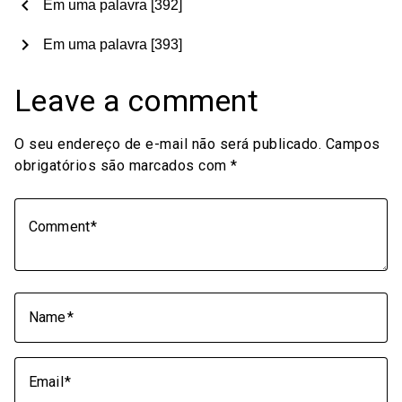
chevron_left
Em uma palavra [392]
chevron_right
Em uma palavra [393]
Leave a comment
O seu endereço de e-mail não será publicado.
Campos
obrigatórios são marcados com
*
Comment
Name
Email