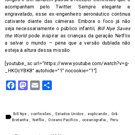
acompanham pelo Twitter. Sempre elegante e
engravatado, esse ex-engenheiro aeronáutico continua
cativante diante das câmeras. Embora o foco já não
seja necessariamente o público infantil,
Bill Nye Saves
the World
pode inspirar as crianças da geração Netflix
a salvar o mundo — pena que a versão dublada não
esteja à altura dessa missão.
[youtube_sc url=”https://www.youtube.com/watch?v=g-
_HKOcYBK8″ autohide=”1″ nocookie=”1″]
Facebook
Mastodon
Email
Share
Bill Nye
,
confissões
,
Estados Unidos
,
explicando
,
Grã-
label
Bretanha
,
Netflix
,
Oceano Pacífico
,
oceanografia
,
Peru