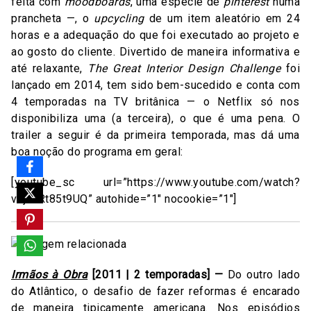
feita com
moodboards
, uma espécie de
pinterest
numa
prancheta —, o
upcycling
de um item aleatório em 24
horas e a adequação do que foi executado ao projeto e
ao gosto do cliente. Divertido de maneira informativa e
até relaxante,
The Great Interior Design Challenge
foi
lançado em 2014, tem sido bem-sucedido e conta com
4 temporadas na TV britânica — o Netflix só nos
disponibiliza uma (a terceira), o que é uma pena. O
trailer a seguir é da primeira temporada, mas dá uma
boa noção do programa em geral:
[youtube_sc url=”https://www.youtube.com/watch?
v=jcnRt85t9UQ” autohide=”1″ nocookie=”1″]
Irmãos à Obra
[2011 | 2 temporadas] —
Do outro lado
do Atlântico, o desafio de fazer reformas é encarado
de maneira tipicamente americana. Nos episódios