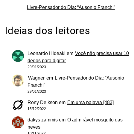
Livre-Pensador do Dia: “Ausonio Franchi”
Ideias dos leitores
Leonardo Hideaki
em
Você não precisa usar 10
dedos para digitar
29/01/2023
Wagner
em
Livre-Pensador do Dia: “Ausonio
Franchi”
29/01/2023
Rony Deikson
em
Em uma palavra [483]
15/12/2022
dakys zammis
em
O admirável mosquito das
neves
10/11/2022