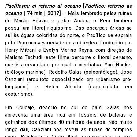
Pacificvm: el retorno al oceano
[
Pacífico: retorno ao
oceano
| 74 min | 2017] —
Mais lembrado pelas ruínas
de Machu Picchu e pelos Andes, o Peru também
possui um litoral riquíssimo. Das escarpas áridas ao
sul às águas coloridas do norte, o Pacífico se espraia
pelo Peru numa variedade de ambientes. Produzido por
Henry Mitrani e Evelyn Merino Reyna, com direção de
Mariana Tschudi, este filme percorre o litoral peruano,
que é apresentado por quatro cientistas: Yuri Hooker
(biólogo marinho), Rodolfo Salas (paleontólogo), Jose
Canziani (arquiteto especializado em urbanismo pré-
hispânico) e Belén Alcorta (especialista em
ecoturismo).
Em Ocucaje, deserto no sul do país, Salas nos
apresenta uma área rica em fósseis de baleias e
golfinhos dos últimos 40 milhões de anos. Não muito
longe dali, Canziani nos revela as ruínas de templos
como Bandurria e Cerro Azul, consagrados ao mar