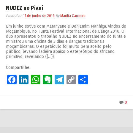
NUDEZ no Piauí
Posted on
11 de junho de 2016
By
Marília Carneiro
Em junho estive com Matanyane e Benjamim Manhiça, vindos de
Moçambique, no Junta Festival Internacional de Dança 2016. O
duo apresentou o trabalho NUDEZ no encerramento do Junta e
ministrou uma oficina de 3 dias e danças tradicionais
moçambicanas. O espetáculo foi muito bem aceito pelo
público, levando ladeira abaixo o estereótipo do africano
primitivo, revelando {{…}}
Compartilhe:
Facebook
LinkedIn
WhatsApp
Evernote
Telegram
Copy
Share
Link
0