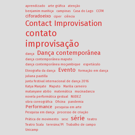
aprendizado
arte gráfica
atenção
benjamim manhiça
campinas
Casa do Lago
CCFM
ciforadoeixo
ciper
ciência
Contact Improvisation
contato
improvisação
Dança contemporânea
dança
dança contemporânea maputo
dança contemporânea moçambique
espetáculo
Evento
Etnografia da dança
formação em dança
juliana pautilla
junta festival internacional de dança 2016
Katya Manjate
Maputo
Marilia carneiro
matanyane abilio
matemática
mucinadanza
novela performática gestual
NUDEZ
obra coreográfica
Oficina
pandemia
Performance
pesquisa em arte
Pesquisa em dança
processo de criação
série
Prática de movimento
sesc
teatro
Teatro Scala
teresina/PI
Trabalho de campo
Unicamp