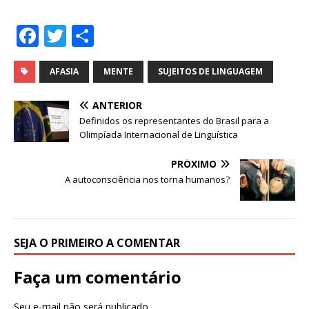
F
T
S
a
w
h
c
it
ar
AFASIA
MENTE
SUJEITOS DE LINGUAGEM
e
te
e
ANTERIOR
b
r
Definidos os representantes do Brasil para a
Olimpíada Internacional de Linguística
o
o
PRÓXIMO
A autoconsciência nos torna humanos?
k
SEJA O PRIMEIRO A COMENTAR
Faça um comentário
Seu e-mail não será publicado.