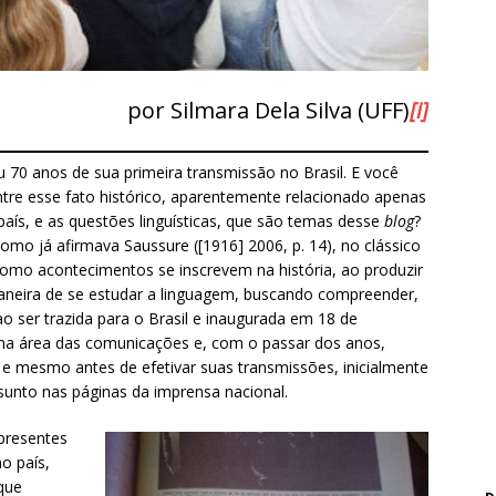
por Silmara Dela Silva (UFF)
[i]
 70 anos de sua primeira transmissão no Brasil. E você
ntre esse fato histórico, aparentemente relacionado apenas
aís, e as questões linguísticas, que são temas desse
blog
?
omo já afirmava Saussure ([1916] 2006, p. 14), no clássico
como acontecimentos se inscrevem na história, ao produzir
aneira de se estudar a linguagem, buscando compreender,
 ao ser trazida para o Brasil e inaugurada em 18 de
 na área das comunicações e, com o passar dos anos,
; e mesmo antes de efetivar suas transmissões, inicialmente
assunto nas páginas da imprensa nacional.
 presentes
o país,
 que