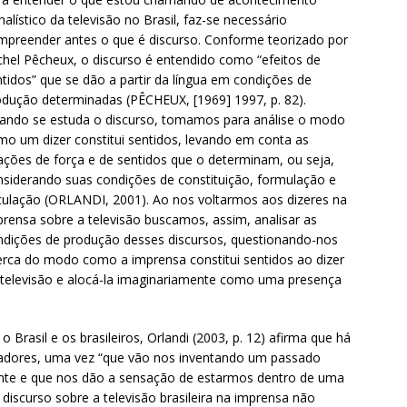
nalístico da televisão no Brasil, faz-se necessário
mpreender antes o que é discurso. Conforme teorizado por
chel Pêcheux, o discurso é entendido como “efeitos de
tidos” que se dão a partir da língua em condições de
odução determinadas (PÊCHEUX, [1969] 1997, p. 82).
ando se estuda o discurso, tomamos para análise o modo
mo um dizer constitui sentidos, levando em conta as
lações de força e de sentidos que o determinam, ou seja,
nsiderando suas condições de constituição, formulação e
rculação (ORLANDI, 2001). Ao nos voltarmos aos dizeres na
prensa sobre a televisão buscamos, assim, analisar as
ndições de produção desses discursos, questionando-nos
erca do modo como a imprensa constitui sentidos ao dizer
 televisão e alocá-la imaginariamente como uma presença
Brasil e os brasileiros, Orlandi (2003, p. 12) afirma que há
adores, uma vez “que vão nos inventando um passado
ente e que nos dão a sensação de estarmos dentro de uma
iscurso sobre a televisão brasileira na imprensa não