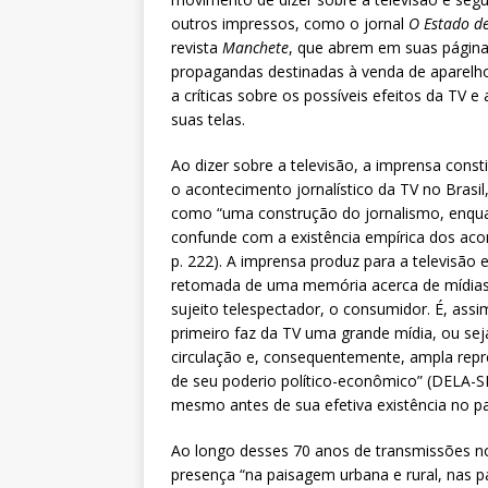
outros impressos, como o jornal
O Estado d
revista
Manchete
, que abrem em suas página
propagandas destinadas à venda de aparelho
a críticas sobre os possíveis efeitos da TV e
suas telas.
Ao dizer sobre a televisão, a imprensa const
o acontecimento jornalístico da TV no Brasil
como “uma construção do jornalismo, enquan
confunde com a existência empírica dos aco
p. 222). A imprensa produz para a televisão
retomada de uma memória acerca de mídias 
sujeito telespectador, o consumidor. É, assi
primeiro faz da TV uma grande mídia, ou sej
circulação e, consequentemente, ampla repr
de seu poderio político-econômico” (DELA-SIL
mesmo antes de sua efetiva existência no pa
Ao longo desses 70 anos de transmissões no 
presença “na paisagem urbana e rural, nas pá