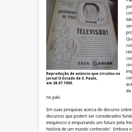
jor
co
Mi
sen
pr
Qu
co
re
co
ci
im
Reprodução de anúncio que circulou no
co
jornal O Estado de S. Paulo,
em 28.07.1950.
ac
da
no país.
Em suas pesquisas acerca do discurso sobre o 
discursos que podem ser considerados fund
inequívoco e empurrando um futuro pela fr
história de um mundo conhecido”. Embora o d