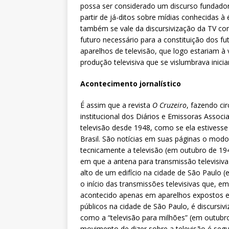
possa ser considerado um discurso fundador,
partir de já-ditos sobre mídias conhecidas à
também se vale da discursivização da TV com
futuro necessário para a constituição dos f
aparelhos de televisão, que logo estariam
produção televisiva que se vislumbrava iniciar
Acontecimento jornalístico
É assim que a revista
O Cruzeiro
, fazendo cir
institucional dos Diários e Emissoras Associa
televisão desde 1948, como se ela estivess
Brasil. São notícias em suas páginas o mod
tecnicamente a televisão (em outubro de 1
em que a antena para transmissão televisiva
alto de um edifício na cidade de São Paulo (
o início das transmissões televisivas que, 
acontecido apenas em aparelhos expostos 
públicos na cidade de São Paulo, é discursivi
como a “televisão para milhões” (em outubr
movimento de dizer sobre a televisão é segu