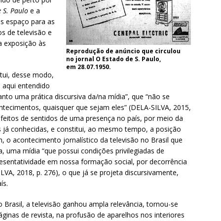
e S. Paulo
e a
s espaço para as
s de televisão e
 a exposição às
Reprodução de anúncio que circulou
no jornal O Estado de S. Paulo,
em 28.07.1950.
itui, desse modo,
, aqui entendido
to uma prática discursiva da/na mídia”, que “não se
ntecimentos, quaisquer que sejam eles” (DELA-SILVA, 2015,
 efeitos de sentidos de uma presença no país, por meio da
já conhecidas, e constitui, ao mesmo tempo, a posição
m, o acontecimento jornalístico da televisão no Brasil que
a, uma mídia “que possui condições privilegiadas de
esentatividade em nossa formação social, por decorrência
VA, 2018, p. 276), o que já se projeta discursivamente,
ís.
Brasil, a televisão ganhou ampla relevância, tornou-se
ginas de revista, na profusão de aparelhos nos interiores