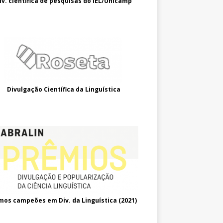
iv. científica de pesquisas do IEL/Unicamp
Divulgação Científica da Linguística
mos campeões em Div. da Linguística (2021
)