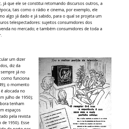
 já que ele se constitui retomando discursos outros, a
 época, tais como o rádio e cinema, por exemplo, ele
o algo já dado e já sabido, para o qual se projeta um
uturos telespectadores: sujeitos consumidores dos
 à venda no mercado; e também consumidores de toda a
.
cular um dizer
dos, diz da
e sempre já no
o como funciona
949); o momento
 é alocada no
em julho de 1950);
embora tenham
em espaços
zado pela revista
o de 1950). Esse
ido de perto por