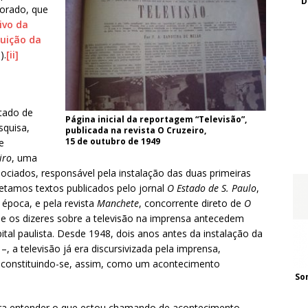
D
orado, que
ivo da
tuição da
).
[ii]
tado de
Página inicial da reportagem “Televisão”,
squisa,
publicada na revista O Cruzeiro,
15 de outubro de 1949
e
iro
, uma
ociados, responsável pela instalação das duas primeiras
etamos textos publicados pelo jornal
O Estado de S. Paulo
,
 época, e pela revista
Manchete
, concorrente direto de
O
que os dizeres sobre a televisão na imprensa antecedem
tal paulista. Desde 1948, dois anos antes da instalação da
, a televisão já era discursivizada pela imprensa,
 e constituindo-se, assim, como um acontecimento
So
ra entender o que estou chamando de acontecimento