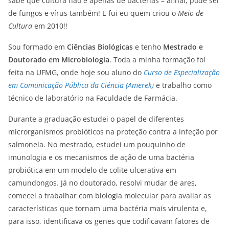
sabe que cultura não é apenas de bactérias – afinal, pode ser
de fungos e vírus também! E fui eu quem criou o
Meio de
Cultura
em 2010!!
Sou formado em
Ciências Biológicas
e tenho
Mestrado e
Doutorado em Microbiologia
. Toda a minha formação foi
feita na UFMG, onde hoje sou aluno do
Curso de Especialização
em Comunicação Pública da Ciência (Amerek)
e trabalho como
técnico de laboratório na Faculdade de Farmácia.
Durante a graduação estudei o papel de diferentes
microrganismos probióticos na proteção contra a infeção por
salmonela. No mestrado, estudei um pouquinho de
imunologia e os mecanismos de ação de uma bactéria
probiótica em um modelo de colite ulcerativa em
camundongos. Já no doutorado, resolvi mudar de ares,
comecei a trabalhar com biologia molecular para avaliar as
características que tornam uma bactéria mais virulenta e,
para isso, identificava os genes que codificavam fatores de