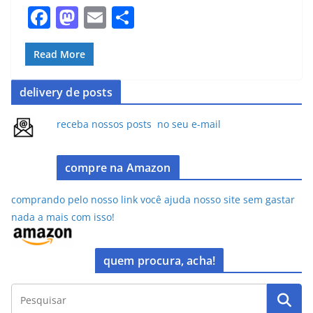
F
M
E
S
a
a
m
h
c
st
ai
ar
Read More
e
o
l
e
delivery de posts
b
d
o
o
receba nossos posts no seu e-mail
o
n
k
compre na Amazon
comprando pelo nosso link você ajuda nosso site sem gastar
nada a mais com isso!
quem procura, acha!