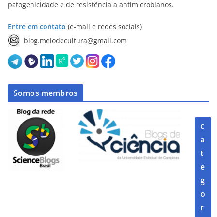
patogenicidade e de resistência a antimicrobianos.
Entre em contato
(e-mail e redes sociais)
blog.meiodecultura@gmail.com
Somos membros
c
a
t
e
g
o
r