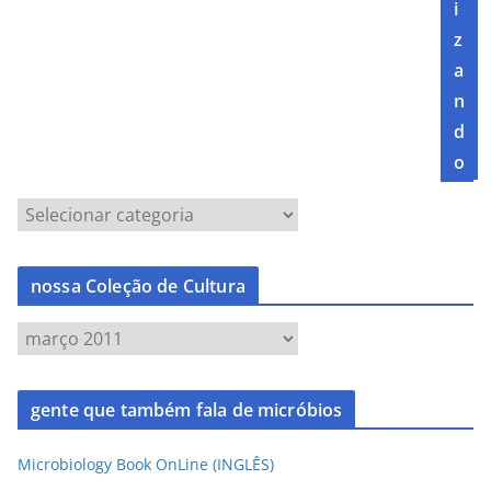
i
z
a
n
d
o
nossa Coleção de Cultura
gente que também fala de micróbios
Microbiology Book OnLine (INGLÊS)