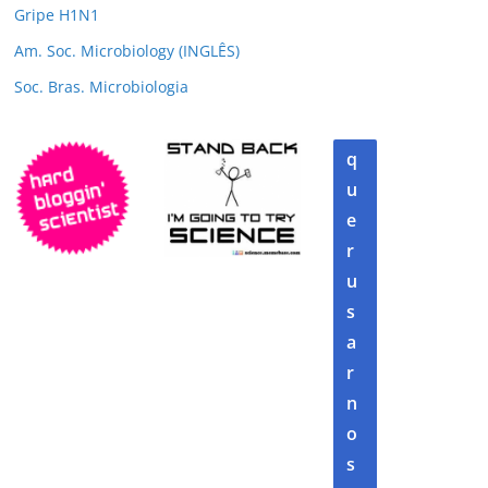
Gripe H1N1
Am. Soc. Microbiology (INGLÊS)
Soc. Bras. Microbiologia
q
u
e
r
u
s
a
r
n
o
s