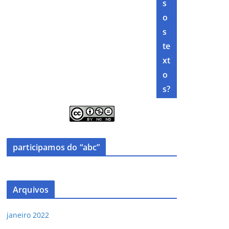
s
o
s
te
xt
o
s?
participamos do “abc”
Arquivos
janeiro 2022