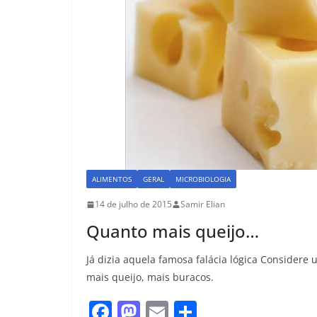
ALIMENTOS
GERAL
MICROBIOLOGIA
14 de julho de 2015
Samir Elian
Quanto mais queijo…
Já dizia aquela famosa falácia lógica Consider
mais queijo, mais buracos.
F
M
E
S