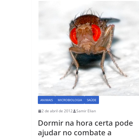
b
d
o
o
o
n
k
ANIMAIS
MICROBIOLOGIA
SAÚDE
2 de abril de 2012
Samir Elian
Dormir na hora certa pode
ajudar no combate a