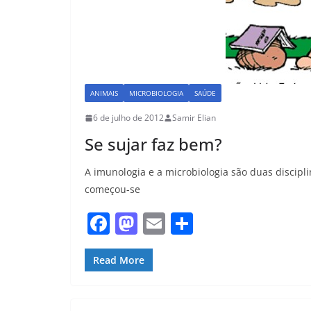
ANIMAIS
MICROBIOLOGIA
SAÚDE
6 de julho de 2012
Samir Elian
Se sujar faz bem?
A imunologia e a microbiologia são duas discip
começou-se
F
M
E
S
a
a
m
h
c
st
ai
ar
Read More
e
o
l
e