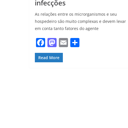
infecções
As relações entre os microrganismos e seu
hospedeiro são muito complexas e devem levar
em conta tanto fatores do agente
F
M
E
S
a
a
m
h
c
st
ai
ar
Read More
e
o
l
e
b
d
o
o
o
n
k