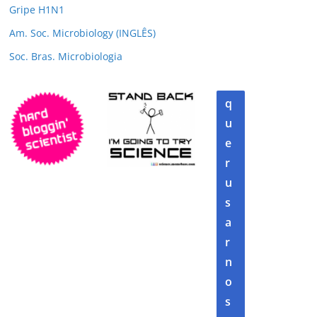
Gripe H1N1
Am. Soc. Microbiology (INGLÊS)
Soc. Bras. Microbiologia
q
u
e
r
u
s
a
r
n
o
s