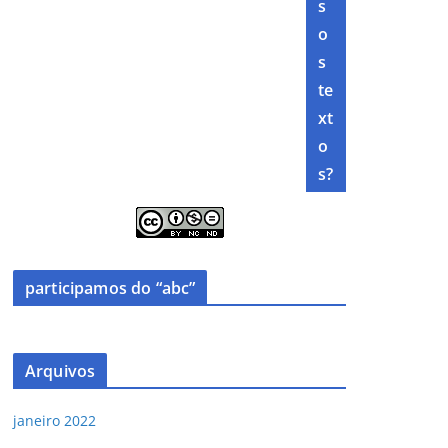
s
o
s
te
xt
o
s?
participamos do “abc”
Arquivos
janeiro 2022