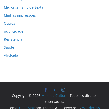
Microrganismo de Sexta
Minhas impressões
Outros
publicidade
Resistência
Saúde
Virologia
Copyright © 2026
Meio de Cultura
. Todos os direitos
reservados.
Tema:
ColorMag
por ThemeGrill. Powered by
WordPress
.