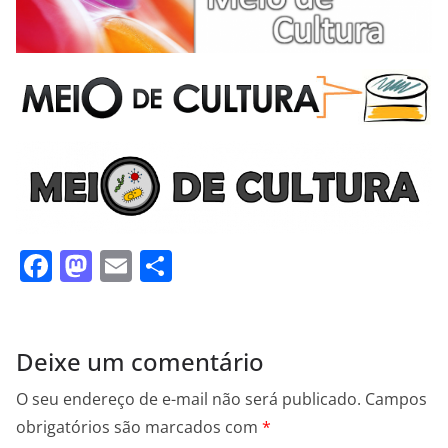
F
M
E
S
a
a
m
h
c
st
ai
ar
e
o
l
e
Deixe um comentário
b
d
O seu endereço de e-mail não será publicado.
Campos
o
o
obrigatórios são marcados com
*