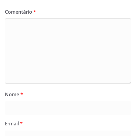
o
n
k
Comentário
*
Nome
*
E-mail
*